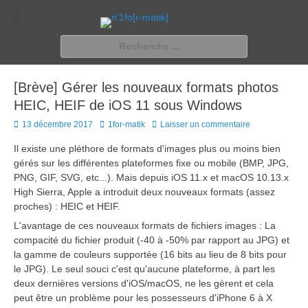
n'1fo[r-matik]
Pour les nymphos d'infos en info…
Rechercher :
[Brève] Gérer les nouveaux formats photos
HEIC, HEIF de iOS 11 sous Windows
Posted
Author
13 décembre 2017
1for-matik
Laisser un commentaire
on
Il existe une pléthore de formats d'images plus ou moins bien
gérés sur les différentes plateformes fixe ou mobile (BMP, JPG,
PNG, GIF, SVG, etc...). Mais depuis iOS 11.x et macOS 10.13.x
High Sierra, Apple a introduit deux nouveaux formats (assez
proches) : HEIC et HEIF.
L'avantage de ces nouveaux formats de fichiers images : La
compacité du fichier produit (-40 à -50% par rapport au JPG) et
la gamme de couleurs supportée (16 bits au lieu de 8 bits pour
le JPG). Le seul souci c'est qu'aucune plateforme, à part les
deux dernières versions d'iOS/macOS, ne les gèrent et cela
peut être un problème pour les possesseurs d'iPhone 6 à X