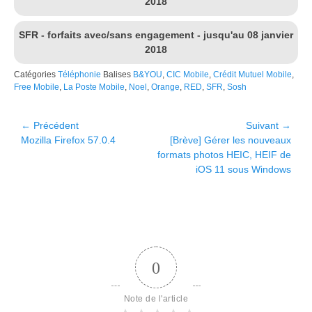
2018
SFR - forfaits avec/sans engagement - jusqu'au 08 janvier
2018
Catégories
Téléphonie
Balises
B&YOU
,
CIC Mobile
,
Crédit Mutuel Mobile
,
Free Mobile
,
La Poste Mobile
,
Noel
,
Orange
,
RED
,
SFR
,
Sosh
Navigation
← Précédent
Suivant →
Article
Article
Mozilla Firefox 57.0.4
[Brève] Gérer les nouveaux
de
précédent :
suivant :
formats photos HEIC, HEIF de
l’article
iOS 11 sous Windows
0
Note de l'article