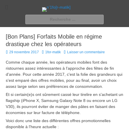
n'1fo[r-matik]
Pour les nymphos d'infos en info…
Rechercher :
[Bon Plans] Forfaits Mobile en régime
drastique chez les opérateurs
Posted
Author
29 novembre 2017
1for-matik
Laisser un commentaire
on
Comme chaque année, les opérateurs mobiles font des
ristournes assez intéressantes à l'approche des fêtes de fin
d'année. Pour cette année 2017, c'est la folie des grandeurs qui
s'est emparé des offres mobiles, pour au final, avoir un choix
assez large selon ses préférences de consommation.
Et si certain(e)s ont sûrement cassé leur tirelire en s'achetant un
flagship (iPhone X, Samsung Galaxy Note 8 ou encore un LG
V30), ils pourront éviter de manger des pâtes en faisant des
économies sur leur facture de téléphone.
Voici donc une liste des différentes offres promotionnelles
disponible à l'heure actuelle :