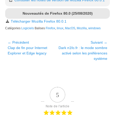
Consulter les notes de version de Mozilla Firefox 80.0.1
Nouveautés de Firefox 80.0 (25/08/2020)
Télécharger Mozilla Firefox 80.0.1
Catégories
Logiciels
Balises
Firefox
,
linux
,
MacOS
,
Mozilla
,
windows
Navigation
← Précédent
Suivant →
Article
Article
Clap de fin pour Internet
Dark n1fo.fr : le mode sombre
de
précédent :
suivant :
Explorer et Edge legacy
activé selon les préférences
l’article
système
5
Note de l'article