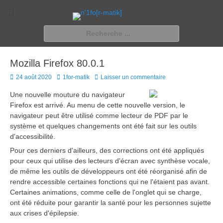
n'1fo[r-matik]
Pour les nymphos d'infos en info…
Rechercher :
Mozilla Firefox 80.0.1
Posted
Author
24 août 2020
1for-matik
Laisser un commentaire
on
Une nouvelle mouture du navigateur
Firefox est arrivé. Au menu de cette nouvelle version, le
navigateur peut être utilisé comme lecteur de PDF par le
système et quelques changements ont été fait sur les outils
d'accessibilité.
Pour ces derniers d'ailleurs, des corrections ont été appliqués
pour ceux qui utilise des lecteurs d'écran avec synthèse vocale,
de même les outils de développeurs ont été réorganisé afin de
rendre accessible certaines fonctions qui ne l'étaient pas avant.
Certaines animations, comme celle de l'onglet qui se charge,
ont été réduite pour garantir la santé pour les personnes sujette
aux crises d'épilepsie.