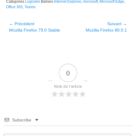
Catégories
Logiciels
Balises
Internet Explorer
,
microsoft
,
Microsoft Edge
,
Office 365
,
Teams
Navigation
← Précédent
Suivant →
Article
Article
Mozilla Firefox 79.0 Stable
Mozilla Firefox 80.0.1
de
précédent :
suivant :
l’article
0
Note de l'article
Subscribe