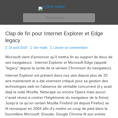
n'1fo[r-matik]
Pour les nymphos d'infos en info…
Rechercher :
Clap de fin pour Internet Explorer et Edge
legacy
Posted
Author
18 août 2020
1for-matik
Laisser un commentaire
on
Microsoft vient d'annoncer qu'il mettra fin au support de deux de
ses navigateurs : Internet Explorer et Microsoft Edge (appelé
"legacy" depuis la sortie de la version Chromium du navigateur).
Internet Explorer est présent dans nos vies depuis plus de 20
ans maintenant et a été vivement critiqué pour sa gestion des
technologies web en l'absence de véritable concurrent (il y avait
dejà la suite Mozilla, Netscape ou encore Opera mais aucun
n'avait réussi à contrer l'hégémonie du navigateur de la firme).
Jusqu'à ce qu'un certain Mozilla Firebird (et depuis Firefox) se
fit remarquer en 2004 afin d'y mettre un coup de pied dans la
fourmilière Microsoft. Ensuite, Google Chrome fit son entrée