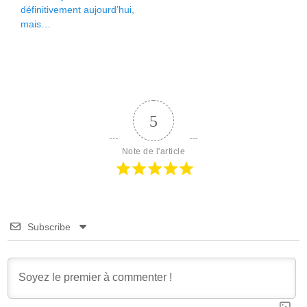
de
précédent :
suivant :
définitivement aujourd’hui,
l’article
mais…
5
Note de l'article
Subscribe