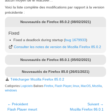
aucun moyen de le réactiver…
Voici la liste complète des modifications par rapport à la version
précédente :
Nouveautés de Firefox 85.0.2 (08/02/2021)
Fixed
Fixed a deadlock during startup (
bug 1679933
)
Consulter les notes de version de Mozilla Firefox 85.0.2
Nouveautés de Firefox 85.0.1 (05/02/2021)
Nouveautés de Firefox 85.0 (26/01/2021)
Télécharger Mozilla Firefox 85.0.2
Catégories
Logiciels
Balises
Firefox
,
Flash Player
,
linux
,
MacOS
,
Mozilla
,
windows
Navigation
← Précédent
Suivant →
Article
Article
Flash Player meurt
Mozilla Firefox 86.0.1