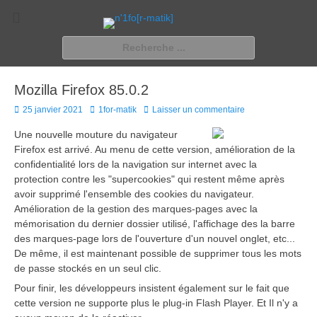
n'1fo[r-matik]
Pour les nymphos d'infos en info…
Rechercher :
Mozilla Firefox 85.0.2
Posted
Author
25 janvier 2021
1for-matik
Laisser un commentaire
on
Une nouvelle mouture du navigateur
Firefox est arrivé. Au menu de cette version, amélioration de la
confidentialité lors de la navigation sur internet avec la
protection contre les "supercookies" qui restent même après
avoir supprimé l'ensemble des cookies du navigateur.
Amélioration de la gestion des marques-pages avec la
mémorisation du dernier dossier utilisé, l'affichage des la barre
des marques-page lors de l'ouverture d'un nouvel onglet, etc...
De même, il est maintenant possible de supprimer tous les mots
de passe stockés en un seul clic.
Pour finir, les développeurs insistent également sur le fait que
cette version ne supporte plus le plug-in Flash Player. Et Il n'y a