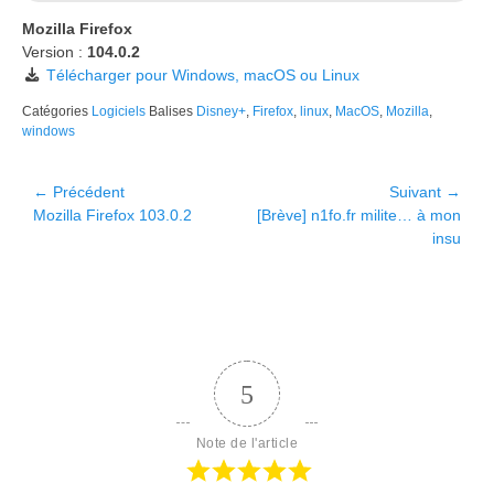
Mozilla Firefox
Version :
104.0.2
Télécharger pour Windows, macOS ou Linux
Catégories
Logiciels
Balises
Disney+
,
Firefox
,
linux
,
MacOS
,
Mozilla
,
windows
Navigation
← Précédent
Suivant →
Article
Article
Mozilla Firefox 103.0.2
[Brève] n1fo.fr milite… à mon
de
précédent :
suivant :
insu
l’article
5
Note de l'article