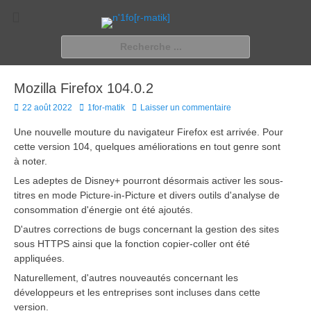
n'1fo[r-matik]
Pour les nymphos d'infos en info…
Rechercher :
Mozilla Firefox 104.0.2
Posted
Author
22 août 2022
1for-matik
Laisser un commentaire
on
Une nouvelle mouture du navigateur Firefox est arrivée. Pour
cette version 104, quelques améliorations en tout genre sont
à noter.
Les adeptes de Disney+ pourront désormais activer les sous-
titres en mode Picture-in-Picture et divers outils d'analyse de
consommation d'énergie ont été ajoutés.
D'autres corrections de bugs concernant la gestion des sites
sous HTTPS ainsi que la fonction copier-coller ont été
appliquées.
Naturellement, d'autres nouveautés concernant les
développeurs et les entreprises sont incluses dans cette
version.