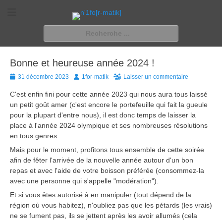
n'1fo[r-matik]
Pour les nymphos d'infos en info…
Rechercher :
Bonne et heureuse année 2024 !
Posted
Author
31 décembre 2023
1for-matik
Laisser un commentaire
on
C'est enfin fini pour cette année 2023 qui nous aura tous laissé
un petit goût amer (c'est encore le portefeuille qui fait la gueule
pour la plupart d'entre nous), il est donc temps de laisser la
place à l'année 2024 olympique et ses nombreuses résolutions
en tous genres …
Mais pour le moment, profitons tous ensemble de cette soirée
afin de fêter l'arrivée de la nouvelle année autour d'un bon
repas et avec l'aide de votre boisson préférée (consommez-la
avec une personne qui s'appelle "modération").
Et si vous êtes autorisé à en manipuler (tout dépend de la
région où vous habitez), n'oubliez pas que les pétards (les vrais)
ne se fument pas, ils se jettent après les avoir allumés (cela