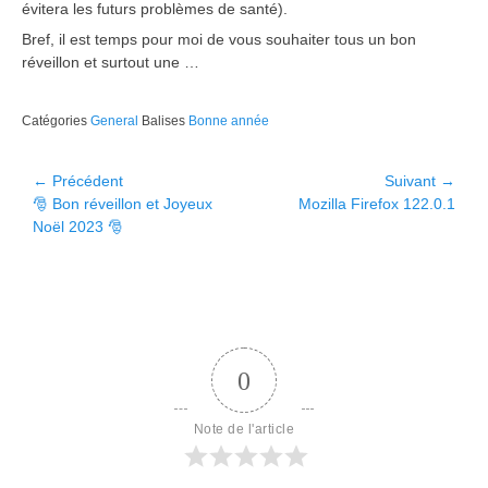
évitera les futurs problèmes de santé).
Bref, il est temps pour moi de vous souhaiter tous un bon
réveillon et surtout une …
Catégories
General
Balises
Bonne année
Navigation
← Précédent
Suivant →
Article
Article
🎅 Bon réveillon et Joyeux
Mozilla Firefox 122.0.1
de
précédent :
suivant :
Noël 2023 🎅
l’article
0
Note de l'article