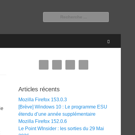
Rechercher :
Recherche
Articles récents
Mozilla Firefox 153.0.3
[Brève] Windows 10 : Le programme ESU
ie
étendu d’une année supplémentaire
Mozilla Firefox 152.0.6
Le Point WInsider : les sorties du 29 Mai