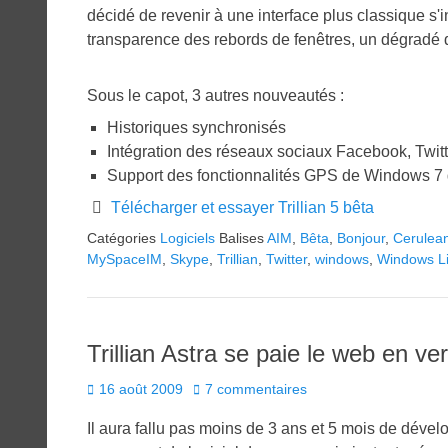
décidé de revenir à une interface plus classique s'i
transparence des rebords de fenêtres, un dégradé de b
Sous le capot, 3 autres nouveautés :
Historiques synchronisés
Intégration des réseaux sociaux Facebook, Twitt
Support des fonctionnalités GPS de Windows 7 
Télécharger et essayer Trillian 5 bêta
Catégories
Logiciels
Balises
AIM
,
Bêta
,
Bonjour
,
Cerulean
MySpaceIM
,
Skype
,
Trillian
,
Twitter
,
windows
,
Windows L
Trillian Astra se paie le web en ver
Posted
16 août 2009
7 commentaires
on
Il aura fallu pas moins de 3 ans et 5 mois de dével