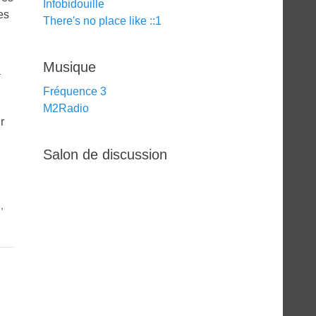
Infobidouille
es
There's no place like ::1
Musique
a
Fréquence 3
M2Radio
r
Salon de discussion
n
,