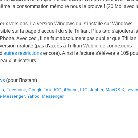
 et même la consommation mémoire nous le prouve ! (20 Mo avec l
 deux versions. La version Windows qui s'installe sur Windows
ible sur la page d'accueil du site Trillian. Plus tard s'ajoutera l
Phone. Avec ceci, il ne faut absolument pas oublier que Trillian
a version gratuite (pas d'accès à Trillian Web ni de connexions
d'
autres restrictions
encore). Ainsi la facture s'élèvera à 10$ pou
veaux utilisateurs.
ows
(pour l'instant)
io
,
Facebook
,
Google Talk
,
ICQ
,
iPhone
,
IRC
,
Jabber
,
MacOS X
,
seve
e Messenger
,
Yahoo! Messenger