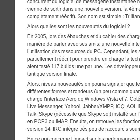
concurrent du logiciel de messagerie instantanée mu
vienne de sortir dans une nouvelle version, la 4ème
complètement réécrit). Son nom est simple : Trillian A
Alors quelles sont les nouveautés du logiciel ?
En 2005, lors des ébauches et du cahier des charges 
manière de parler avec ses amis, une nouvelle inte
l'utilisation des ressources du PC. Cependant, les a
partiellement réécrit pour prendre en charge la tech
aient testé 117 builds une par une. Les développeur
tant que version finale.
Alors, niveau nouveautés on pourra signaler que les
différentes formes et rondeurs (un peu comme quan
charge l'interface Aero de Windows Vista et 7. Cot
Live Messenger, Yahoo!, Jabber/XMPP, ICQ, AOL IM
Talk, Skype (nécessite que Skype soit installé sur l
en POP3 ou IMAP. Ensuite, on retrouve les fonctions
version 14, IRC intègre très peu de raccourcis souris
En ce qui concerne l'impact sur les performances de l