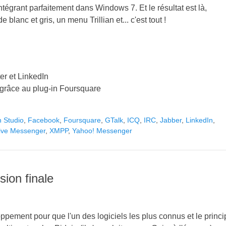
ntégrant parfaitement dans Windows 7. Et le résultat est là,
lanc et gris, un menu Trillian et... c'est tout !
er et LinkedIn
grâce au plug-in Foursquare
 Studio
,
Facebook
,
Foursquare
,
GTalk
,
ICQ
,
IRC
,
Jabber
,
LinkedIn
,
ive Messenger
,
XMPP
,
Yahoo! Messenger
sion finale
oppement pour que l'un des logiciels les plus connus et le princi