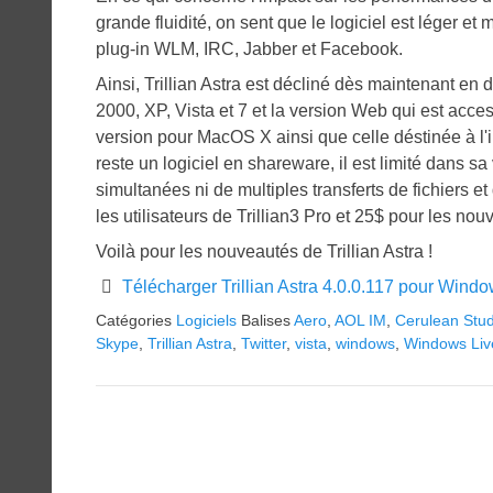
grande fluidité, on sent que le logiciel est léger
plug-in WLM, IRC, Jabber et Facebook.
Ainsi, Trillian Astra est décliné dès maintenant en
2000, XP, Vista et 7 et la version Web qui est access
version pour MacOS X ainsi que celle déstinée à l'i
reste un logiciel en shareware, il est limité dans s
simultanées ni de multiples transferts de fichiers et 
les utilisateurs de Trillian3 Pro et 25$ pour les nou
Voilà pour les nouveautés de Trillian Astra !
Télécharger Trillian Astra 4.0.0.117 pour Wind
Catégories
Logiciels
Balises
Aero
,
AOL IM
,
Cerulean Stud
Skype
,
Trillian Astra
,
Twitter
,
vista
,
windows
,
Windows Liv