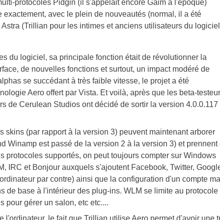
lti-protocoles Pidgin (il s'appelait encore Gaim à l'époque)
 exactement, avec le plein de nouveautés (normal, il a été
stra (Trillian pour les intimes et anciens utilisateurs du logiciel
du logiciel, sa principale fonction était de révolutionner la
rface, de nouvelles fonctions et surtout, un impact modéré de
lphas se succédant à très faible vitesse, le projet a été
nologie Aero offert par Vista. Et voilà, après que les beta-testeu
s de Cerulean Studios ont décidé de sortir la version 4.0.0.117
 skins (par rapport à la version 3) peuvent maintenant arborer
d Winamp est passé de la version 2 à la version 3) et prennent
és protocoles supportés, on peut toujours compter sur Windows
, IRC et Bonjour auxquels s'ajoutent Facebook, Twitter, Googl
'ordinateur par contre) ainsi que la configuration d'un compte ma
 de base à l'intérieur des plug-ins. WLM se limite au protocole
 pour gérer un salon, etc etc....
'ordinateur, le fait que Trillian utilise Aero permet d'avoir une t