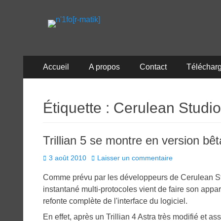
n'1fo[r-matik]
Pour les nymphos d'infos en info…
Menu
Aller
Accueil
A propos
Contact
Téléchar
au
principal
contenu
Étiquette :
Cerulean Studio
Trillian 5 se montre en version bêt
Posted
3 août 2010
Laisser un commentaire
on
Comme prévu par les développeurs de Cerulean Stud
instantané multi-protocoles vient de faire son appa
refonte complète de l'interface du logiciel.
En effet, après un Trillian 4 Astra très modifié et a