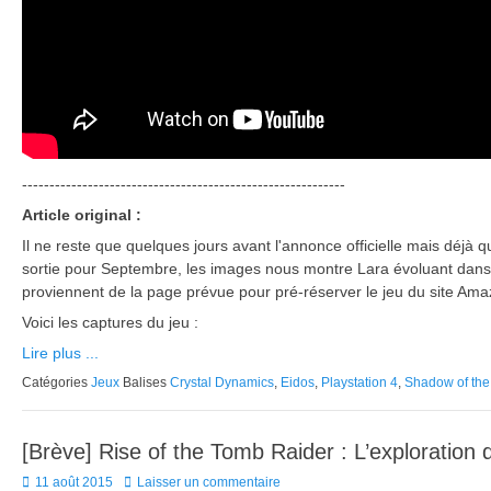
-----------------------------------------------------------
Article original :
Il ne reste que quelques jours avant l'annonce officielle mais déjà q
sortie pour Septembre, les images nous montre Lara évoluant dans 
proviennent de la page prévue pour pré-réserver le jeu du site Amaz
Voici les captures du jeu :
Lire plus ...
Catégories
Jeux
Balises
Crystal Dynamics
,
Eidos
,
Playstation 4
,
Shadow of the
[Brève] Rise of the Tomb Raider : L’exploration
Posted
11 août 2015
Laisser un commentaire