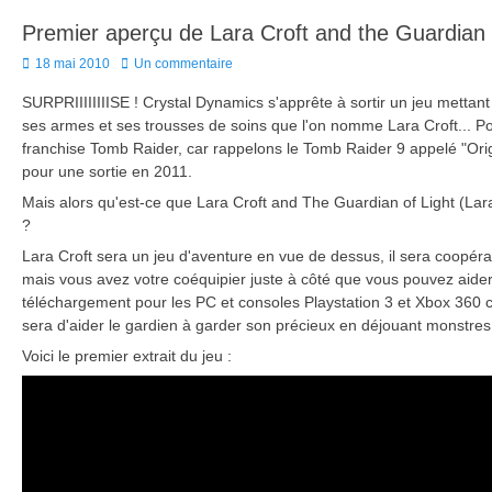
Premier aperçu de Lara Croft and the Guardian 
Posted
18 mai 2010
Un commentaire
on
SURPRIIIIIIIISE ! Crystal Dynamics s'apprête à sortir un jeu mettan
ses armes et ses trousses de soins que l'on nomme Lara Croft... Po
franchise Tomb Raider, car rappelons le Tomb Raider 9 appelé "Orig
pour une sortie en 2011.
Mais alors qu'est-ce que Lara Croft and The Guardian of Light (Lara 
?
Lara Croft sera un jeu d'aventure en vue de dessus, il sera coopérati
mais vous avez votre coéquipier juste à côté que vous pouvez aider 
téléchargement pour les PC et consoles Playstation 3 et Xbox 360 ce
sera d'aider le gardien à garder son précieux en déjouant monstres
Voici le premier extrait du jeu :