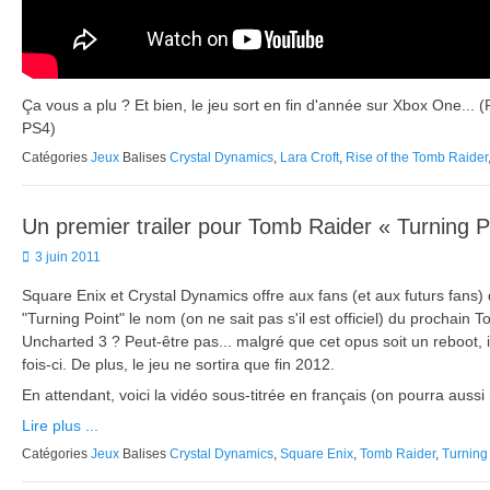
Ça vous a plu ? Et bien, le jeu sort en fin d'année sur Xbox One..
PS4)
Catégories
Jeux
Balises
Crystal Dynamics
,
Lara Croft
,
Rise of the Tomb Raider
Un premier trailer pour Tomb Raider « Turning P
Posted
3 juin 2011
on
Square Enix et Crystal Dynamics offre aux fans (et aux futurs fans)
"Turning Point" le nom (on ne sait pas s'il est officiel) du prochain 
Uncharted 3 ? Peut-être pas... malgré que cet opus soit un reboot, i
fois-ci. De plus, le jeu ne sortira que fin 2012.
En attendant, voici la vidéo sous-titrée en français (on pourra auss
Lire plus ...
Catégories
Jeux
Balises
Crystal Dynamics
,
Square Enix
,
Tomb Raider
,
Turning