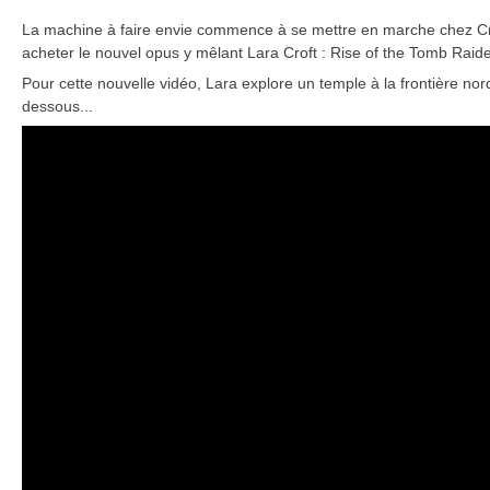
on
La machine à faire envie commence à se mettre en marche chez Crys
acheter le nouvel opus y mêlant Lara Croft : Rise of the Tomb Raide
Pour cette nouvelle vidéo, Lara explore un temple à la frontière nord-
dessous...