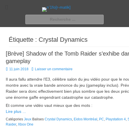
n'1fo[r-matik]
Pour les nymphos d'infos en info…
Rechercher :
Étiquette :
Crystal Dynamics
[Brève] Shadow of the Tomb Raider s’exhibe da
gameplay
Posted
11 juin 2018
Laisser un commentaire
on
Il aura fallu attendre l'E3, célèbre salon du jeu vidéo pour que le 
montre avec la vraie bande annonce du jeu (gameplay inclus). Pr
Raider sera donc effectivement bien plus sombre que les deux pré
une énorme gaffe engendrant catastrophe sur catastrophe.
Et comme une vidéo vaut mieux que des mots :
Lire plus ...
Catégories
Jeux
Balises
Crystal Dynamics
,
Eidos Montréal
,
PC
,
Playstation 4
,
Raider
,
Xbox One