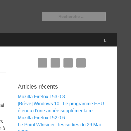
Rechercher :
Recherche
Articles récents
Mozilla Firefox 153.0.3
[Brève] Windows 10 : Le programme ESU
'ai
étendu d’une année supplémentaire
Mozilla Firefox 152.0.6
rs
Le Point WInsider : les sorties du 29 Mai
e à