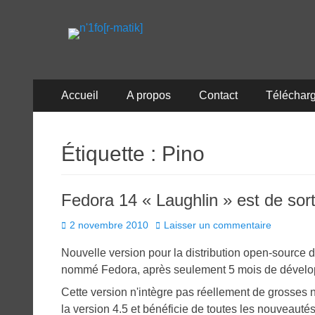
n'1fo[r-matik]
Pour les nymphos d'infos en info…
Menu
Aller
Accueil
A propos
Contact
Téléchar
au
principal
contenu
Étiquette :
Pino
Fedora 14 « Laughlin » est de sort
Posted
2 novembre 2010
Laisser un commentaire
on
Nouvelle version pour la distribution open-source d
nommé Fedora, après seulement 5 mois de dével
Cette version n'intègre pas réellement de grosses
la version 4.5 et bénéficie de toutes les nouveautés