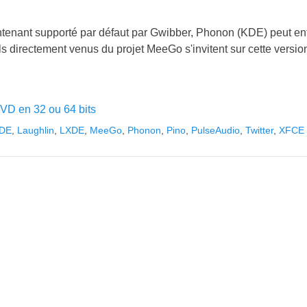
intenant supporté par défaut par Gwibber, Phonon (KDE) peut en
ls directement venus du projet MeeGo s'invitent sur cette versio
VD en 32 ou 64 bits
DE
,
Laughlin
,
LXDE
,
MeeGo
,
Phonon
,
Pino
,
PulseAudio
,
Twitter
,
XFCE