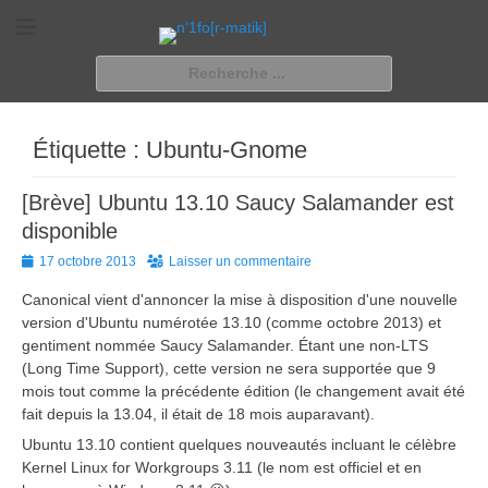
n'1fo[r-matik]
Pour les nymphos d'infos en info…
Rechercher :
Étiquette :
Ubuntu-Gnome
[Brève] Ubuntu 13.10 Saucy Salamander est
disponible
Posted
17 octobre 2013
Laisser un commentaire
on
Canonical vient d'annoncer la mise à disposition d'une nouvelle
version d'Ubuntu numérotée 13.10 (comme octobre 2013) et
gentiment nommée Saucy Salamander. Étant une non-LTS
(Long Time Support), cette version ne sera supportée que 9
mois tout comme la précédente édition (le changement avait été
fait depuis la 13.04, il était de 18 mois auparavant).
Ubuntu 13.10 contient quelques nouveautés incluant le célèbre
Kernel Linux for Workgroups 3.11 (le nom est officiel et en