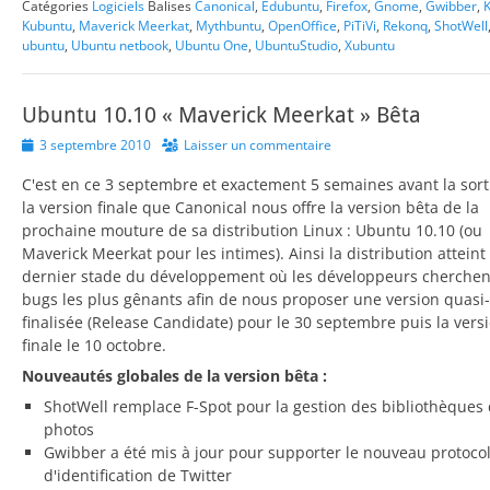
Catégories
Logiciels
Balises
Canonical
,
Edubuntu
,
Firefox
,
Gnome
,
Gwibber
,
Kubuntu
,
Maverick Meerkat
,
Mythbuntu
,
OpenOffice
,
PiTiVi
,
Rekonq
,
ShotWell
ubuntu
,
Ubuntu netbook
,
Ubuntu One
,
UbuntuStudio
,
Xubuntu
Ubuntu 10.10 « Maverick Meerkat » Bêta
Posted
3 septembre 2010
Laisser un commentaire
on
C'est en ce 3 septembre et exactement 5 semaines avant la sort
la version finale que Canonical nous offre la version bêta de la
prochaine mouture de sa distribution Linux : Ubuntu 10.10 (ou
Maverick Meerkat pour les intimes). Ainsi la distribution atteint 
dernier stade du développement où les développeurs cherchen
bugs les plus gênants afin de nous proposer une version quasi-
finalisée (Release Candidate) pour le 30 septembre puis la vers
finale le 10 octobre.
Nouveautés globales de la version bêta :
ShotWell remplace F-Spot pour la gestion des bibliothèques
photos
Gwibber a été mis à jour pour supporter le nouveau protoco
d'identification de Twitter