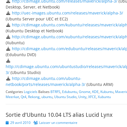
http://cdimage.ubuntu.com/releases/maverick/alpha-3/
(Ubu
Desktop, Server, et Netbook)
http://uec-images.ubuntu.com/releases/maverick/alpha-3/
(Ubuntu Server pour UEC et EC2)
http://cdimage.ubuntu.com/kubuntu/releases/maverick/alph
(Kubuntu Desktop et Netbook)
http://cdimage.ubuntu.com/xubuntu/releases/maverick/alph
(Xubuntu)
http://cdimage.ubuntu.com/edubuntu/releases/maverick/al
(Edubuntu DVD)
http://cdimage.ubuntu.com/ubuntustudio/releases/maverick/al
3/
(Ubuntu Studio)
http://cdimage.ubuntu.com/ubuntu-
netbook/ports/releases/maverick/alpha-3/
(Ubuntu ARM)
Catégories
Logiciels
Balises
BTRFS
,
Edubuntu
,
Gnome
,
KDE
,
Kubuntu
,
Maveri
Meerkat
,
Qt4
,
Rekong
,
ubuntu
,
Ubuntu Studio
,
Unity
,
XFCE
,
Xubuntu
Sortie d’Ubuntu 10.04 LTS alias Lucid Lynx
Posted
29 avril 2010
Laisser un commentaire