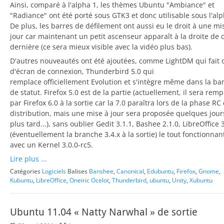
Ainsi, comparé à l'alpha 1, les thèmes Ubuntu "Ambiance" et
"Radiance" ont été porté sous GTK3 et donc utilisable sous l'alp
De plus, les barres de défilement ont aussi eu le droit à une mi
jour car maintenant un petit ascenseur apparaît à la droite de 
dernière (ce sera mieux visible avec la vidéo plus bas).
D'autres nouveautés ont été ajoutées, comme LightDM qui fait o
d'écran de connexion, Thunderbird 5.0 qui
remplace officiellement Evolution et s'intègre même dans la ba
de statut. Firefox 5.0 est de la partie (actuellement, il sera rem
par Firefox 6.0 à la sortie car la 7.0 paraîtra lors de la phase RC 
distribution, mais une mise à jour sera proposée quelques jour
plus tard...), sans oublier Gedit 3.1.1, Bashee 2.1.0, LibreOffice 
(éventuellement la branche 3.4.x à la sortie) le tout fonctionnan
avec un Kernel 3.0.0-rc5.
Lire plus ...
Catégories
Logiciels
Balises
Banshee
,
Canonical
,
Edubuntu
,
Firefox
,
Gnome
,
Kubuntu
,
LibreOffice
,
Oneiric Ocelot
,
Thunderbird
,
ubuntu
,
Unity
,
Xubuntu
Ubuntu 11.04 « Natty Narwhal » de sortie