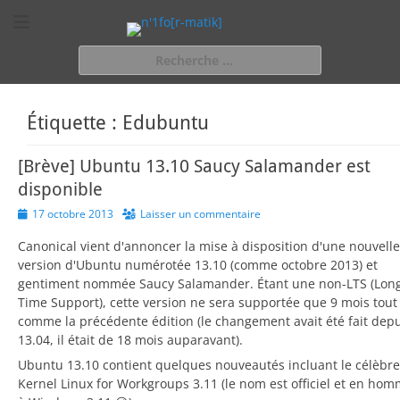
n'1fo[r-matik]
Pour les nymphos d'infos en info…
Rechercher :
Étiquette :
Edubuntu
[Brève] Ubuntu 13.10 Saucy Salamander est
disponible
Posted
17 octobre 2013
Laisser un commentaire
on
Canonical vient d'annoncer la mise à disposition d'une nouvelle
version d'Ubuntu numérotée 13.10 (comme octobre 2013) et
gentiment nommée Saucy Salamander. Étant une non-LTS (Lon
Time Support), cette version ne sera supportée que 9 mois tout
comme la précédente édition (le changement avait été fait depu
13.04, il était de 18 mois auparavant).
Ubuntu 13.10 contient quelques nouveautés incluant le célèbre
Kernel Linux for Workgroups 3.11 (le nom est officiel et en ho