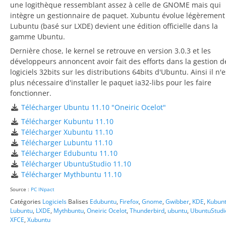
une logithèque ressemblant assez à celle de GNOME mais qui
intègre un gestionnaire de paquet. Xubuntu évolue légèrement
Lubuntu (basé sur LXDE) devient une édition officielle dans la
gamme Ubuntu.
Dernière chose, le kernel se retrouve en version 3.0.3 et les
développeurs annoncent avoir fait des efforts dans la gestion d
logiciels 32bits sur les distributions 64bits d'Ubuntu. Ainsi il n'e
plus nécessaire d'installer le paquet ia32-libs pour les faire
fonctionner.
Télécharger Ubuntu 11.10 "Oneiric Ocelot"
Télécharger Kubuntu 11.10
Télécharger Xubuntu 11.10
Télécharger Lubuntu 11.10
Télécharger Edubuntu 11.10
Télécharger UbuntuStudio 11.10
Télécharger Mythbuntu 11.10
Source :
PC INpact
Catégories
Logiciels
Balises
Edubuntu
,
Firefox
,
Gnome
,
Gwibber
,
KDE
,
Kubun
Lubuntu
,
LXDE
,
Mythbuntu
,
Oneiric Ocelot
,
Thunderbird
,
ubuntu
,
UbuntuStudi
XFCE
,
Xubuntu