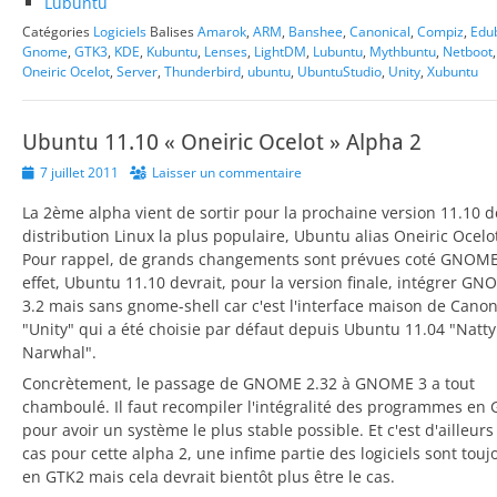
Lubuntu
Catégories
Logiciels
Balises
Amarok
,
ARM
,
Banshee
,
Canonical
,
Compiz
,
Edu
Gnome
,
GTK3
,
KDE
,
Kubuntu
,
Lenses
,
LightDM
,
Lubuntu
,
Mythbuntu
,
Netboot
,
Oneiric Ocelot
,
Server
,
Thunderbird
,
ubuntu
,
UbuntuStudio
,
Unity
,
Xubuntu
Ubuntu 11.10 « Oneiric Ocelot » Alpha 2
Posted
7 juillet 2011
Laisser un commentaire
on
La 2ème alpha vient de sortir pour la prochaine version 11.10 d
distribution Linux la plus populaire, Ubuntu alias Oneiric Ocelo
Pour rappel, de grands changements sont prévues coté GNOME
effet, Ubuntu 11.10 devrait, pour la version finale, intégrer G
3.2 mais sans gnome-shell car c'est l'interface maison de Canon
"Unity" qui a été choisie par défaut depuis Ubuntu 11.04 "Natty
Narwhal".
Concrètement, le passage de GNOME 2.32 à GNOME 3 a tout
chamboulé. Il faut recompiler l'intégralité des programmes en
pour avoir un système le plus stable possible. Et c'est d'ailleurs
cas pour cette alpha 2, une infime partie des logiciels sont touj
en GTK2 mais cela devrait bientôt plus être le cas.