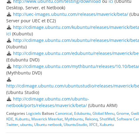
http://www.ubuntu.com/testing/download
ou
ici
(Ubuntu
Desktop, Server, et Netbook)
http://uec-images.ubuntu.com/releases/maverick/beta/
(Ubu
Server pour UEC et EC2)
http://cdimage.ubuntu.com/kubuntu/releases/maverick/beta
ici
(Kubuntu)
http://cdimage.ubuntu.com/xubuntu/releases/maverick/beta
(Xubuntu)
http://cdimage.ubuntu.com/edubuntu/releases/maverick/be
(Edubuntu DVD)
http://cdimage.ubuntu.com/mythbuntu/releases/10.10/beta
(Mythbuntu DVD)
http://cdimage.ubuntu.com/ubuntustudio/releases/maverick/be
(Ubuntu Studio)
http://cdimage.ubuntu.com/ubuntu-
netbook/ports/releases/maverick/beta/
(Ubuntu ARM)
Catégories
Logiciels
Balises
Canonical
,
Edubuntu
,
Global Menu
,
Gnome
,
Gwi
KDE
,
Kubuntu
,
Maverick Meerkat
,
Mythbuntu
,
Rekonq
,
ShotWell
,
Software Ce
Twitter
,
ubuntu
,
Ubuntu netbook
,
UbuntuStudio
,
XFCE
,
Xubuntu