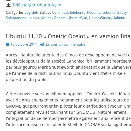
Télécharger UbuntuKylin
Catégories
Logiciels
Balises
Canonical
,
Edubuntu
,
Kubuntu
,
Lubuntu
,
Saucy
Salamander
,
ubuntu
,
Ubuntu-Gnome
,
UbuntuKylin
,
UbuntuStudio
,
Xubuntu
Ubuntu 11.10 « Oneiric Ocelot » en version fina
Posted
13 octobre 2011
Laisser un commentaire
on
Après l'habituelle attente des 6 mois de développement, voici 
les développeurs de la société Canonical brillamment représen
par leur gourou Mark Shuttleworth annoncent que la 2ème ver
de l'année de la distribution linux Ubuntu vient d'être mise à
disposition du public.
Cette nouvelle version joliment appelée "Oneiric Ocelot" débar
avec de gros changements notamment pour les utilisateurs de
GNOME qui pourront enfin piloter leur distribution avec un Uni
complètement revu et tournant sur GNOME 3. Naturellement,
l'intégration de ce dernier permettra également aux réticent de
l'interface maison d'installer le Shell de GNOME via la logithèqu