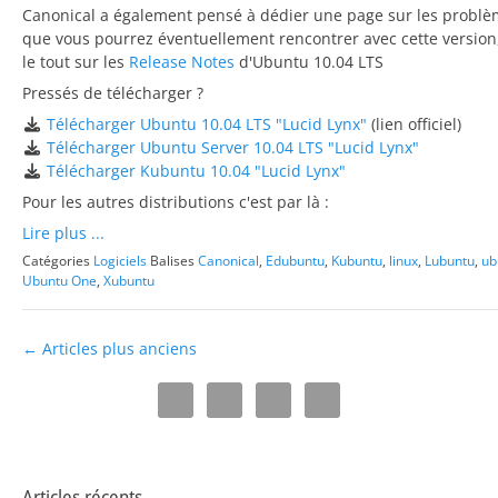
Canonical a également pensé à dédier une page sur les probl
que vous pourrez éventuellement rencontrer avec cette version,
le tout sur les
Release Notes
d'Ubuntu 10.04 LTS
Pressés de télécharger ?
Télécharger Ubuntu 10.04 LTS "Lucid Lynx"
(lien officiel)
Télécharger Ubuntu Server 10.04 LTS "Lucid Lynx"
Télécharger Kubuntu 10.04 "Lucid Lynx"
Pour les autres distributions c'est par là :
Lire plus ...
Catégories
Logiciels
Balises
Canonical
,
Edubuntu
,
Kubuntu
,
linux
,
Lubuntu
,
ub
Ubuntu One
,
Xubuntu
Navigation
←
Articles plus anciens
des
articles
Articles récents