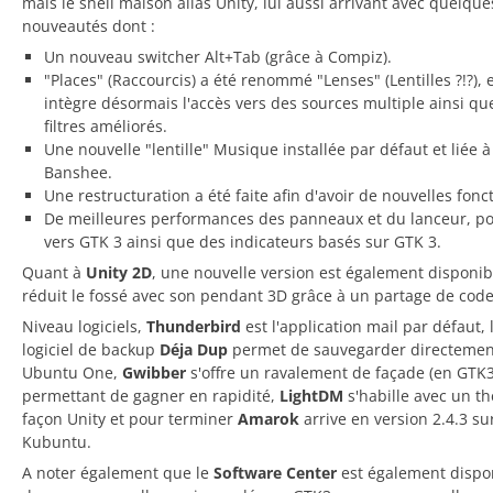
mais le shell maison alias Unity, lui aussi arrivant avec quelque
nouveautés dont :
Un nouveau switcher Alt+Tab (grâce à Compiz).
"Places" (Raccourcis) a été renommé "Lenses" (Lentilles ?!?), 
intègre désormais l'accès vers des sources multiple ainsi qu
filtres améliorés.
Une nouvelle "lentille" Musique installée par défaut et liée à
Banshee.
Une restructuration a été faite afin d'avoir de nouvelles fonc
De meilleures performances des panneaux et du lanceur, po
vers GTK 3 ainsi que des indicateurs basés sur GTK 3.
Quant à
Unity 2D
, une nouvelle version est également disponib
réduit le fossé avec son pendant 3D grâce à un partage de code
Niveau logiciels,
Thunderbird
est l'application mail par défaut, 
logiciel de backup
Déja Dup
permet de sauvegarder directemen
Ubuntu One,
Gwibber
s'offre un ravalement de façade (en GTK3)
permettant de gagner en rapidité,
LightDM
s'habille avec un t
façon Unity et pour terminer
Amarok
arrive en version 2.4.3 su
Kubuntu.
A noter également que le
Software Center
est également dispo