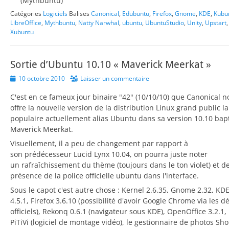
(Mythbuntu)
Catégories
Logiciels
Balises
Canonical
,
Edubuntu
,
Firefox
,
Gnome
,
KDE
,
Kubu
LibreOffice
,
Mythbuntu
,
Natty Narwhal
,
ubuntu
,
UbuntuStudio
,
Unity
,
Upstart
Xubuntu
Sortie d’Ubuntu 10.10 « Maverick Meerkat »
Posted
10 octobre 2010
Laisser un commentaire
on
C'est en ce fameux jour binaire "42" (10/10/10) que Canonical n
offre la nouvelle version de la distribution Linux grand public la
populaire actuellement alias Ubuntu dans sa version 10.10 bap
Maverick Meerkat.
Visuellement, il a peu de changement par rapport à
son prédécesseur Lucid Lynx 10.04, on pourra juste noter
un rafraîchissement du thème (toujours dans le ton violet) et de
présence de la police officielle ubuntu dans l'interface.
Sous le capot c'est autre chose : Kernel 2.6.35, Gnome 2.32, KD
4.5.1, Firefox 3.6.10 (possibilité d'avoir Google Chrome via les d
officiels), Rekonq 0.6.1 (navigateur sous KDE), OpenOffice 3.2.1,
PiTiVi (logiciel de montage vidéo), le gestionnaire de photos Sh