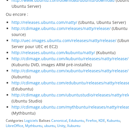
http://www.ubuntu.com/download/ubuntu/download
(Ubunt
Ubuntu Server)
Ou encore :
http://releases.ubuntu.com/natty/
(Ubuntu, Ubuntu Server)
http://cdimage.ubuntu.com/releases/natty/release/
(Ubuntu 
source)
http://uec-images.ubuntu.com/releases/natty/release/
(Ubun
Server pour UEC et EC2)
http://releases.ubuntu.com/kubuntu/natty/
(Kubuntu)
http://cdimage.ubuntu.com/kubuntu/releases/natty/release/
(Kubuntu DVD, images ARM pré-installés)
http://cdimage.ubuntu.com/xubuntu/releases/natty/release/
(Xubuntu)
http://cdimage.ubuntu.com/edubuntu/releases/natty/releas
(Edubuntu)
http://cdimage.ubuntu.com/ubuntustudio/releases/natty/rel
(Ubuntu Studio)
http://cdimage.ubuntu.com/mythbuntu/releases/natty/relea
(Mythbuntu)
Catégories
Logiciels
Balises
Canonical
,
Edubuntu
,
Firefox
,
KDE
,
Kubuntu
,
LibreOffice
,
Mythbuntu
,
ubuntu
,
Unity
,
Xubuntu