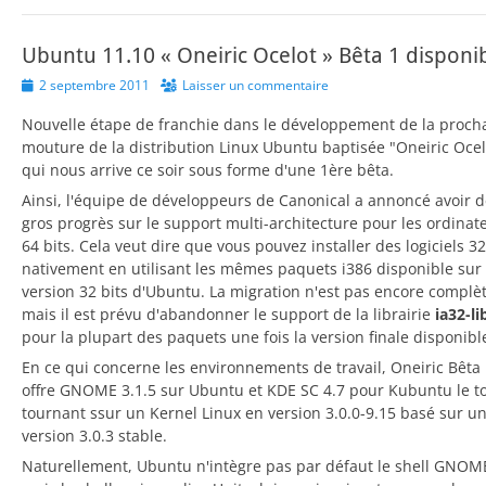
Ubuntu 11.10 « Oneiric Ocelot » Bêta 1 disponi
Posted
2 septembre 2011
Laisser un commentaire
on
Nouvelle étape de franchie dans le développement de la proch
mouture de la distribution Linux Ubuntu baptisée "Oneiric Ocel
qui nous arrive ce soir sous forme d'une 1ère bêta.
Ainsi, l'équipe de développeurs de Canonical a annoncé avoir 
gros progrès sur le support multi-architecture pour les ordinat
64 bits. Cela veut dire que vous pouvez installer des logiciels 32
nativement en utilisant les mêmes paquets i386 disponible sur 
version 32 bits d'Ubuntu. La migration n'est pas encore complèt
mais il est prévu d'abandonner le support de la librairie
ia32-li
pour la plupart des paquets une fois la version finale disponibl
En ce qui concerne les environnements de travail, Oneiric Bêta
offre GNOME 3.1.5 sur Ubuntu et KDE SC 4.7 pour Kubuntu le t
tournant ssur un Kernel Linux en version 3.0.0-9.15 basé sur u
version 3.0.3 stable.
Naturellement, Ubuntu n'intègre pas par défaut le shell GNOM