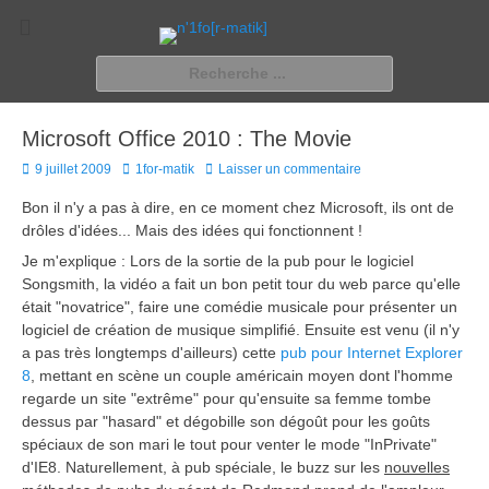
n'1fo[r-matik]
Pour les nymphos d'infos en info…
Rechercher :
Microsoft Office 2010 : The Movie
Posted
Author
9 juillet 2009
1for-matik
Laisser un commentaire
on
Bon il n'y a pas à dire, en ce moment chez Microsoft, ils ont de
drôles d'idées... Mais des idées qui fonctionnent !
Je m'explique : Lors de la sortie de la pub pour le logiciel
Songsmith, la vidéo a fait un bon petit tour du web parce qu'elle
était "novatrice", faire une comédie musicale pour présenter un
logiciel de création de musique simplifié. Ensuite est venu (il n'y
a pas très longtemps d'ailleurs) cette
pub pour Internet Explorer
8
, mettant en scène un couple américain moyen dont l'homme
regarde un site "extrême" pour qu'ensuite sa femme tombe
dessus par "hasard" et dégobille son dégoût pour les goûts
spéciaux de son mari le tout pour venter le mode "InPrivate"
d'IE8. Naturellement, à pub spéciale, le buzz sur les
nouvelles