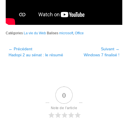
Catégories
La vie du Web
Balises
microsoft
,
Office
Navigation
← Précédent
Suivant →
Article
Article
Hadopi 2 au sénat : le résumé
Windows 7 finalisé !
de
précédent :
suivant :
l’article
0
Note de l'article