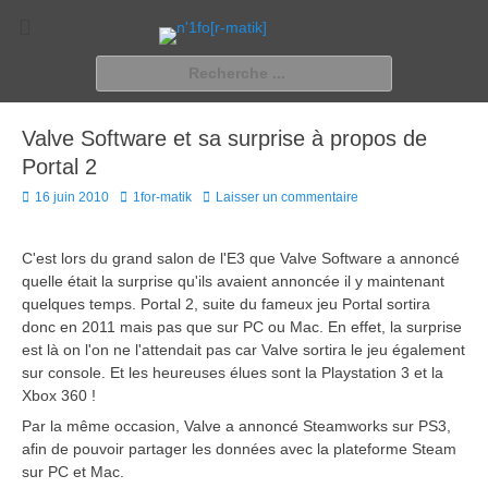
n'1fo[r-matik]
Pour les nymphos d'infos en info…
Rechercher :
Valve Software et sa surprise à propos de
Portal 2
Posted
Author
16 juin 2010
1for-matik
Laisser un commentaire
on
C'est lors du grand salon de l'E3 que Valve Software a annoncé
quelle était la surprise qu'ils avaient annoncée il y maintenant
quelques temps. Portal 2, suite du fameux jeu Portal sortira
donc en 2011 mais pas que sur PC ou Mac. En effet, la surprise
est là on l'on ne l'attendait pas car Valve sortira le jeu également
sur console. Et les heureuses élues sont la Playstation 3 et la
Xbox 360 !
Par la même occasion, Valve a annoncé Steamworks sur PS3,
afin de pouvoir partager les données avec la plateforme Steam
sur PC et Mac.