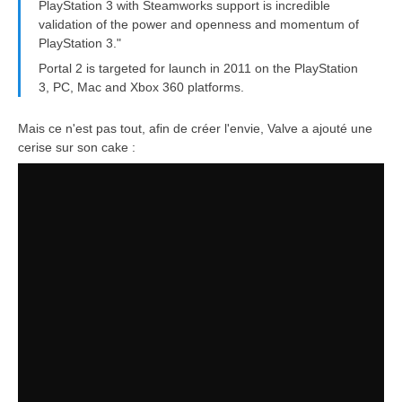
PlayStation 3 with Steamworks support is incredible
validation of the power and openness and momentum of
PlayStation 3."
Portal 2 is targeted for launch in 2011 on the PlayStation
3, PC, Mac and Xbox 360 platforms.
Mais ce n'est pas tout, afin de créer l'envie, Valve a ajouté une
cerise sur son cake :