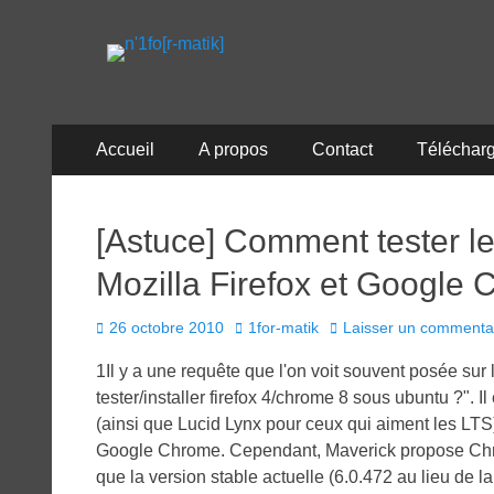
n'1fo[r-matik]
Pour les nymphos d'infos en info…
Menu
Aller
Accueil
A propos
Contact
Téléchar
au
principal
contenu
[Astuce] Comment tester l
Mozilla Firefox et Google
Posted
Author
26 octobre 2010
1for-matik
Laisser un commenta
on
1Il y a une requête que l'on voit souvent posée sur
tester/installer firefox 4/chrome 8 sous ubuntu ?". 
(ainsi que Lucid Lynx pour ceux qui aiment les LTS
Google Chrome. Cependant, Maverick propose Chr
que la version stable actuelle (6.0.472 au lieu de la