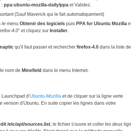
 :
ppa:ubuntu-mozilla-daily/ppa
et Validez.
sortant (Sauf Maverick qui le fait automatiquement)
ns le menu
Obtenir des logiciels
puis
PPA for Ubuntu Mozilla
e
irefox-4.0
" et cliquez sur
Installer
.
naptic
qu'il faut passer et rechercher
firefox-4.0
dans la liste d
s le nom de
Minefield
dans le menu Internet.
ge Launchpad d'
Ubuntu-Mozilla
et de cliquer sur la ligne verte
tre version d'Ubuntu. En suite copier les lignes dans votre
it /etc/apt/sources.list
, le fichier s'ouvre et coller les deux lig