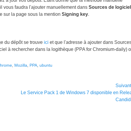
mettez à jour vos dépôts. Etant donné que la méthode manuelle
 il vous faudra l'ajouter manuellement dans
Sources de logiciel
le sur la page sous la mention
Signing key
.
e du dépôt se trouve
ici
et que l'adresse à ajouter dans Source
iciel à rechercher dans la logithèque (PPA for Chromium-daily) 
Chrome
,
Mozilla
,
PPA
,
ubuntu
Suivan
Article
Le Service Pack 1 de Windows 7 disponible en Rele
suivant :
Candid