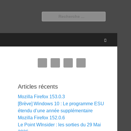
Rechercher :
Recherche
Articles récents
Mozilla Firefox 153.0.3
[Brève] Windows 10 : Le programme ESU
étendu d’une année supplémentaire
Mozilla Firefox 152.0.6
Le Point WInsider : les sorties du 29 Mai