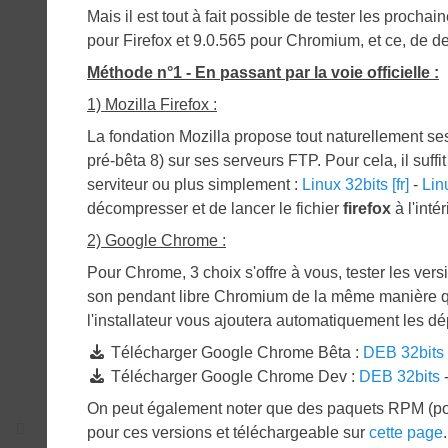
Mais il est tout à fait possible de tester les proch
pour Firefox et 9.0.565 pour Chromium, et ce, de deu
Méthode n°1 - En passant par la voie officielle :
1) Mozilla Firefox :
La fondation Mozilla propose tout naturellement ses
pré-bêta 8) sur ses serveurs FTP. Pour cela, il suffi
serviteur ou plus simplement :
Linux 32bits [fr]
-
Linu
décompresser et de lancer le fichier
firefox
à l'intér
2) Google Chrome :
Pour Chrome, 3 choix s'offre à vous, tester les ver
son pendant libre Chromium de la même manière que F
l'installateur vous ajoutera automatiquement les dé
Télécharger Google Chrome Bêta :
DEB 32bits
Télécharger Google Chrome Dev :
DEB 32bits
On peut également noter que des paquets RPM (po
pour ces versions et téléchargeable sur
cette page
.