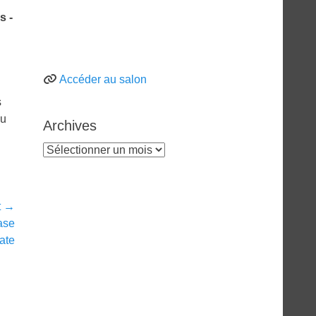
s -
Accéder au salon
s
ou
Archives
Archives
t →
ase
ate