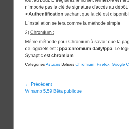
tout au bout. Enregistrez le fichier, fermez-le et 
n'importe pas la clé de signature d'accès au dépôt,
> Authentification
sachant que la clé est disponib
L'installation se fera comme la méthode simple.
2)
Chromium :
Même méthode pour Chromium à savoir que la pag
de logiciels est :
ppa:chromium-daily/ppa
. Le log
Synaptic est
chromium
.
Catégories
Astuces
Balises
Chromium
,
Firefox
,
Google 
Navigation
← Précédent
Article
Winamp 5.59 Bêta publique
de
précédent :
l’article