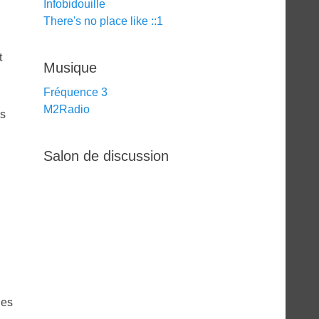
Infobidouille
There's no place like ::1
t
Musique
Fréquence 3
M2Radio
es
Salon de discussion
nes