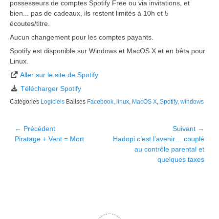
possesseurs de comptes Spotify Free ou via invitations, et
bien... pas de cadeaux, ils restent limités à 10h et 5
écoutes/titre.
Aucun changement pour les comptes payants.
Spotify est disponible sur Windows et MacOS X et en bêta pour
Linux.
Aller sur le site de Spotify
Télécharger Spotify
Catégories
Logiciels
Balises
Facebook
,
linux
,
MacOS X
,
Spotify
,
windows
Navigation
← Précédent
Suivant →
Article
Article
Piratage + Vent = Mort
Hadopi c’est l’avenir… couplé
de
précédent :
suivant :
au contrôle parental et
l’article
quelques taxes