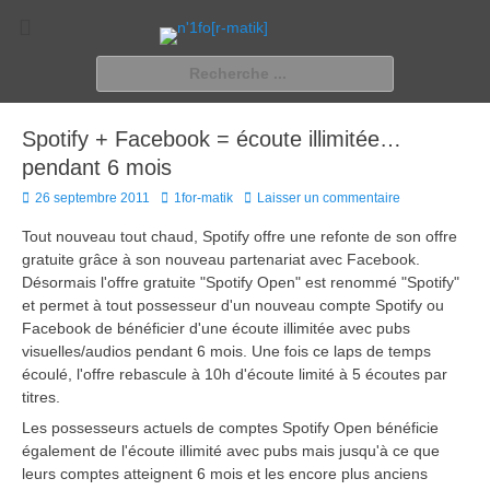
n'1fo[r-matik]
Pour les nymphos d'infos en info…
Rechercher :
Spotify + Facebook = écoute illimitée…
pendant 6 mois
Posted
Author
26 septembre 2011
1for-matik
Laisser un commentaire
on
Tout nouveau tout chaud, Spotify offre une refonte de son offre
gratuite grâce à son nouveau partenariat avec Facebook.
Désormais l'offre gratuite "Spotify Open" est renommé "Spotify"
et permet à tout possesseur d'un nouveau compte Spotify ou
Facebook de bénéficier d'une écoute illimitée avec pubs
visuelles/audios pendant 6 mois. Une fois ce laps de temps
écoulé, l'offre rebascule à 10h d'écoute limité à 5 écoutes par
titres.
Les possesseurs actuels de comptes Spotify Open bénéficie
également de l'écoute illimité avec pubs mais jusqu'à ce que
leurs comptes atteignent 6 mois et les encore plus anciens