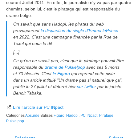
courant Juillet 2011. En effet, le journaliste n'y va pas par quatre
chemins, selon lui, c'est le piratage qui est responsable du
drame belge.
On savait que sans Hadopi, les pirates du web
provoqueront
la disparition du single d’Emma lePrince
en 2022. C’est une campagne financée par la Rue de
Texel qui nous le dit.
[...]
Ce qu’on ne savait pas, c’est que le piratage pouvait être
responsable du
drame de Pukkelpop
avec ses 5 morts
et 70 blessés. C’est
le Figaro
qui reprend cette piste
dans un article intitulé "Un drame pas si naturel que ça",
publié le 27 juillet et déterré hier
sur twitter
par le juriste
Benoit Tabaka.
Lire l'article sur PC INpact
Catégories
Absurde
Balises
Figaro
,
Hadopi
,
PC INpact
,
Piratage
,
Pukkelpop
← Précédent
Suivant →