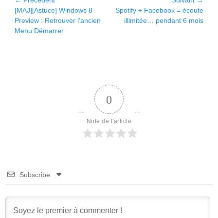
Navigation
Article
Article
[MAJ][Astuce] Windows 8
Spotify + Facebook = écoute
de
précédent :
suivant :
Preview : Retrouver l’ancien
illimitée… pendant 6 mois
l’article
Menu Démarrer
0
Note de l'article
Subscribe