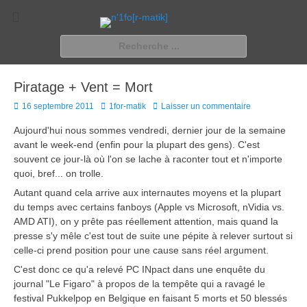
n'1fo[r-matik]
Pour les nymphos d'infos en info…
Rechercher :
Piratage + Vent = Mort
Posted
Author
16 septembre 2011
1for-matik
Laisser un commentaire
on
Aujourd'hui nous sommes vendredi, dernier jour de la semaine
avant le week-end (enfin pour la plupart des gens). C'est
souvent ce jour-là où l'on se lache à raconter tout et n'importe
quoi, bref... on trolle.
Autant quand cela arrive aux internautes moyens et la plupart
du temps avec certains fanboys (Apple vs Microsoft, nVidia vs.
AMD ATI), on y prête pas réellement attention, mais quand la
presse s'y mêle c'est tout de suite une pépite à relever surtout si
celle-ci prend position pour une cause sans réel argument.
C'est donc ce qu'a relevé PC INpact dans une enquête du
journal "Le Figaro" à propos de la tempête qui a ravagé le
festival Pukkelpop en Belgique en faisant 5 morts et 50 blessés