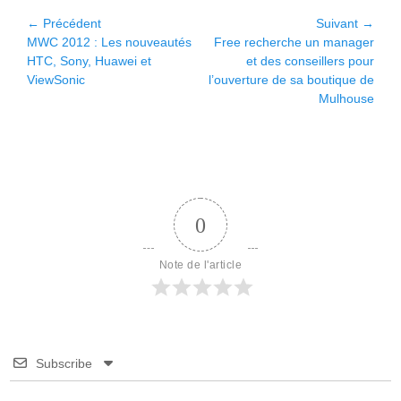
Navigation
← Précédent
Suivant →
Article
Article
MWC 2012 : Les nouveautés
Free recherche un manager
de
précédent :
suivant :
HTC, Sony, Huawei et
et des conseillers pour
l’article
ViewSonic
l’ouverture de sa boutique de
Mulhouse
0
Note de l'article
Subscribe