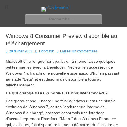
n'1fo[r-matik]
Pour les nymphos d'infos en info…
Rechercher :
Windows 8 Consumer Preview disponible au
téléchargement
Posted
Author
29 février 2012
1for-matik
Laisser un commentaire
on
Microsoft en a longuement parlé, en a même laissé quelques
petites miettes avec la Developer Preview, le successeur de
Windows 7 a franchi une nouvelle étape aujourd'hui en passant
au stade "Bêta" et est désormais disponible à tous au
téléchargement.
Ce qui change dans Windows 8 Consumer Preview ?
Pas grand-chose. Encore une fois, Windows 8 est une simple
évolution de Windows 7, certes l'architecture interne de
Windows 8 a changé, propose désormais une interface
d'accueil reprenant l'interface "Metro" des Windows Phone ce
qui, d'ailleurs, fait disparaître le menu démarrer de l'histoire de