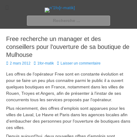
n'1fo[r-matik]
Pour les nymphos d'infos en info…
Rechercher :
Free recherche un manager et des
conseillers pour l’ouverture de sa boutique de
Mulhouse
Posted
Author
2 mars 2012
1for-matik
Laisser un commentaire
on
Les offres de l'opérateur Free sont en constante évolution et
pour se faire un peu plus connaitre parmi le public il a ouvert
quelques boutiques en France, notamment dans les villes de
Rouen, Troyes et Angers, afin de présenter à l'instar de ses
concurrents tous les services proposés par l'opérateur.
Plus récemment, des offres d'emplois sont apparues pour les
villes de Laval, Le Havre et Paris dans les agences locales afin
d'embaucher des personnes pour l'ouverture de boutiques dans
ces villes.
Depuis aujourd'hui, deux nouvelles offres d'emplois sont