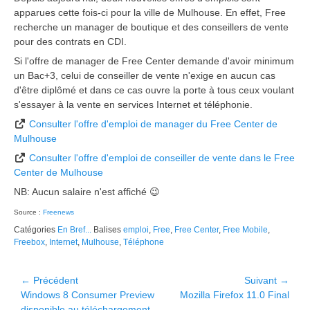
apparues cette fois-ci pour la ville de Mulhouse. En effet, Free
recherche un manager de boutique et des conseillers de vente
pour des contrats en CDI.
Si l'offre de manager de Free Center demande d'avoir minimum
un Bac+3, celui de conseiller de vente n'exige en aucun cas
d'être diplômé et dans ce cas ouvre la porte à tous ceux voulant
s'essayer à la vente en services Internet et téléphonie.
Consulter l'offre d'emploi de manager du Free Center de
Mulhouse
Consulter l'offre d'emploi de conseiller de vente dans le Free
Center de Mulhouse
NB: Aucun salaire n'est affiché 😉
Source :
Freenews
Catégories
En Bref...
Balises
emploi
,
Free
,
Free Center
,
Free Mobile
,
Freebox
,
Internet
,
Mulhouse
,
Téléphone
Navigation
← Précédent
Suivant →
Article
Article
Windows 8 Consumer Preview
Mozilla Firefox 11.0 Final
de
précédent :
suivant :
disponible au téléchargement