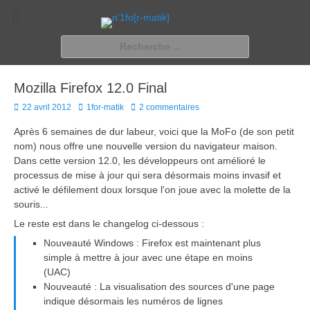
n'1fo[r-matik]
Pour les nymphos d'infos en info…
Rechercher :
Mozilla Firefox 12.0 Final
Posted
Author
22 avril 2012
1for-matik
2 commentaires
on
Après 6 semaines de dur labeur, voici que la MoFo (de son petit
nom) nous offre une nouvelle version du navigateur maison.
Dans cette version 12.0, les développeurs ont amélioré le
processus de mise à jour qui sera désormais moins invasif et
activé le défilement doux lorsque l'on joue avec la molette de la
souris...
Le reste est dans le changelog ci-dessous :
Nouveauté Windows : Firefox est maintenant plus
simple à mettre à jour avec une étape en moins
(UAC)
Nouveauté : La visualisation des sources d'une page
indique désormais les numéros de lignes