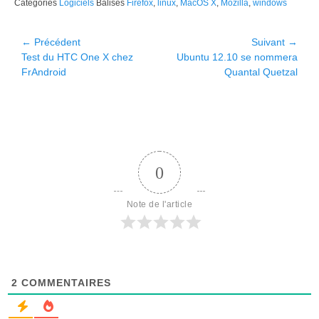
Catégories
Logiciels
Balises
Firefox
,
linux
,
MacOS X
,
Mozilla
,
windows
Navigation
← Précédent
Suivant →
Article
Article
Test du HTC One X chez
Ubuntu 12.10 se nommera
de
précédent :
suivant :
FrAndroid
Quantal Quetzal
l’article
0
Note de l'article
2
COMMENTAIRES