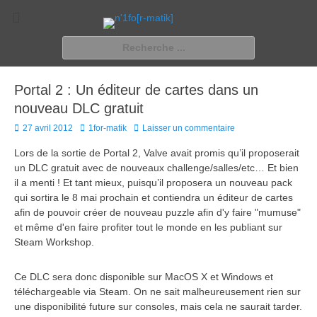
n'1fo[r-matik]
Pour les nymphos d'infos en info…
Rechercher :
Portal 2 : Un éditeur de cartes dans un
nouveau DLC gratuit
Posted
Author
27 avril 2012
1for-matik
Laisser un commentaire
on
Lors de la sortie de Portal 2, Valve avait promis qu’il proposerait
un DLC gratuit avec de nouveaux challenge/salles/etc… Et bien
il a menti ! Et tant mieux, puisqu’il proposera un nouveau pack
qui sortira le 8 mai prochain et contiendra un éditeur de cartes
afin de pouvoir créer de nouveau puzzle afin d'y faire "mumuse"
et même d'en faire profiter tout le monde en les publiant sur
Steam Workshop.
Ce DLC sera donc disponible sur MacOS X et Windows et
téléchargeable via Steam. On ne sait malheureusement rien sur
une disponibilité future sur consoles, mais cela ne saurait tarder.