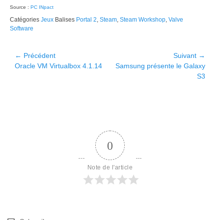
Source :
PC INpact
Catégories
Jeux
Balises
Portal 2
,
Steam
,
Steam Workshop
,
Valve
Software
Navigation
← Précédent
Suivant →
Article
Article
Oracle VM Virtualbox 4.1.14
Samsung présente le Galaxy
de
précédent :
suivant :
S3
l’article
0
Note de l'article