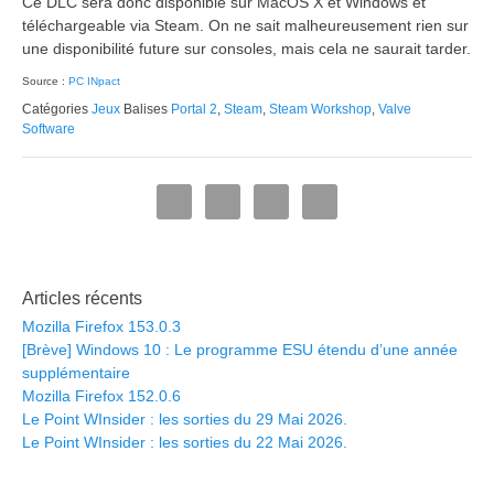
Ce DLC sera donc disponible sur MacOS X et Windows et
téléchargeable via Steam. On ne sait malheureusement rien sur
une disponibilité future sur consoles, mais cela ne saurait tarder.
Source :
PC INpact
Catégories
Jeux
Balises
Portal 2
,
Steam
,
Steam Workshop
,
Valve
Software
Articles récents
Mozilla Firefox 153.0.3
[Brève] Windows 10 : Le programme ESU étendu d’une année
supplémentaire
Mozilla Firefox 152.0.6
Le Point WInsider : les sorties du 29 Mai 2026.
Le Point WInsider : les sorties du 22 Mai 2026.