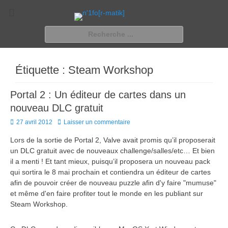
n'1fo[r-matik]
Pour les nymphos d'infos en info…
Rechercher :
Étiquette :
Steam Workshop
Portal 2 : Un éditeur de cartes dans un
nouveau DLC gratuit
Posted
27 avril 2012
Laisser un commentaire
on
Lors de la sortie de Portal 2, Valve avait promis qu’il proposerait
un DLC gratuit avec de nouveaux challenge/salles/etc… Et bien
il a menti ! Et tant mieux, puisqu’il proposera un nouveau pack
qui sortira le 8 mai prochain et contiendra un éditeur de cartes
afin de pouvoir créer de nouveau puzzle afin d'y faire "mumuse"
et même d'en faire profiter tout le monde en les publiant sur
Steam Workshop.