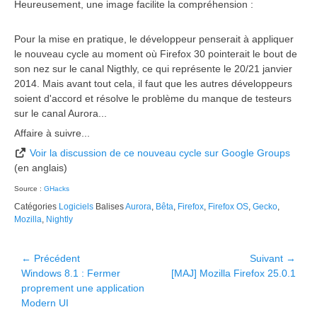
Heureusement, une image facilite la compréhension :
Pour la mise en pratique, le développeur penserait à appliquer
le nouveau cycle au moment où Firefox 30 pointerait le bout de
son nez sur le canal Nigthly, ce qui représente le 20/21 janvier
2014. Mais avant tout cela, il faut que les autres développeurs
soient d'accord et résolve le problème du manque de testeurs
sur le canal Aurora...
Affaire à suivre...
Voir la discussion de ce nouveau cycle sur Google Groups
(en anglais)
Source :
GHacks
Catégories
Logiciels
Balises
Aurora
,
Bêta
,
Firefox
,
Firefox OS
,
Gecko
,
Mozilla
,
Nightly
Navigation
← Précédent
Suivant →
Article
Article
Windows 8.1 : Fermer
[MAJ] Mozilla Firefox 25.0.1
de
précédent :
suivant :
proprement une application
l’article
Modern UI