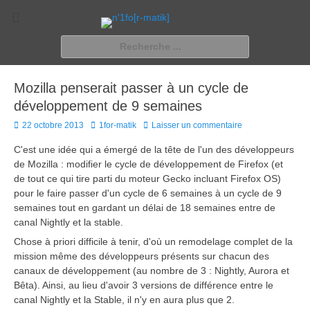
n'1fo[r-matik]
Pour les nymphos d'infos en info…
Rechercher :
Mozilla penserait passer à un cycle de
développement de 9 semaines
Posted
Author
22 octobre 2013
1for-matik
Laisser un commentaire
on
C'est une idée qui a émergé de la tête de l'un des développeurs
de Mozilla : modifier le cycle de développement de Firefox (et
de tout ce qui tire parti du moteur Gecko incluant Firefox OS)
pour le faire passer d'un cycle de 6 semaines à un cycle de 9
semaines tout en gardant un délai de 18 semaines entre de
canal Nightly et la stable.
Chose à priori difficile à tenir, d'où un remodelage complet de la
mission même des développeurs présents sur chacun des
canaux de développement (au nombre de 3 : Nightly, Aurora et
Bêta). Ainsi, au lieu d'avoir 3 versions de différence entre le
canal Nightly et la Stable, il n'y en aura plus que 2.