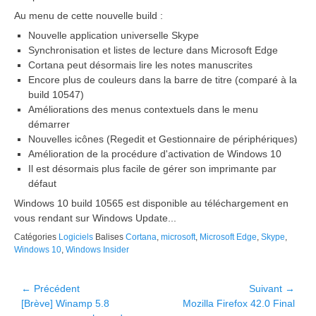
Au menu de cette nouvelle build :
Nouvelle application universelle Skype
Synchronisation et listes de lecture dans Microsoft Edge
Cortana peut désormais lire les notes manuscrites
Encore plus de couleurs dans la barre de titre (comparé à la
build 10547)
Améliorations des menus contextuels dans le menu
démarrer
Nouvelles icônes (Regedit et Gestionnaire de périphériques)
Amélioration de la procédure d'activation de Windows 10
Il est désormais plus facile de gérer son imprimante par
défaut
Windows 10 build 10565 est disponible au téléchargement en
vous rendant sur Windows Update...
Catégories
Logiciels
Balises
Cortana
,
microsoft
,
Microsoft Edge
,
Skype
,
Windows 10
,
Windows Insider
Navigation
← Précédent
Suivant →
Article
Article
[Brève] Winamp 5.8
Mozilla Firefox 42.0 Final
de