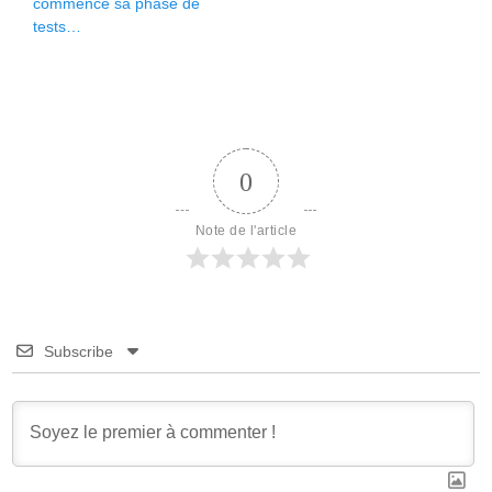
précédent :
suivant :
commence sa phase de
l’article
tests…
0
Note de l'article
Subscribe