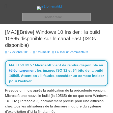
n'1fo[r-matik]
Pour les nymphos d'infos en info…
Rechercher :
[MAJ][Brève] Windows 10 Insider : la build
10565 disponible sur le canal Fast (ISOs
disponible)
Posted
Author
12 octobre 2015
1for-matik
Laisser un commentaire
on
MAJ 15/10/15 : Microsoft vient de rendre disponible au
téléchargement
les images ISO 32 et 64 bits de la build
10565. Attention : Il faudra posséder un compte Insider
pour l'activer.
Presque un mois après la publication de la précédente version,
Microsoft une nouvelle build (la 10565) de ce que sera Windows
10 TH2 (Threshold 2) normalement prévue pour une diffusion
chez tous les utilisateurs de la dernière mouture du système
d'exploitation d'ici la fin d'année.