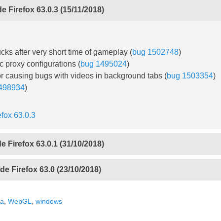
 Firefox 63.0.3 (15/11/2018)
ks after very short time of gameplay (
bug 1502748
)
c proxy configurations (
bug 1495024
)
or causing bugs with videos in background tabs (
bug 1503354
)
498934
)
efox 63.0.3
 Firefox 63.0.1 (31/10/2018)
e Firefox 63.0 (23/10/2018)
la
,
WebGL
,
windows