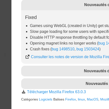
Nouveautés de
Fixed
Games using WebGL (created in Unity) get stuc
Slow page loading for some users with specifi
Disable HTTP response throttling by default f
Opening magnet links no longer works (
bug 1
Crash fixes (
bug 1498510
,
bug 1503424
)
Consulter les notes de version de Mozilla Fir
Nouveautés de
Nouveautés d
Télécharger Mozilla Firefox 63.0.3
Catégories
Logiciels
Balises
Firefox
,
linux
,
MacOS
,
Mozil