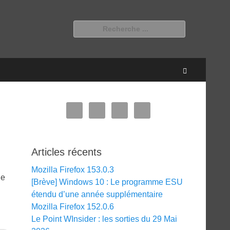
Rechercher :
Recherche
Articles récents
Mozilla Firefox 153.0.3
de
[Brève] Windows 10 : Le programme ESU
étendu d’une année supplémentaire
Mozilla Firefox 152.0.6
Le Point WInsider : les sorties du 29 Mai