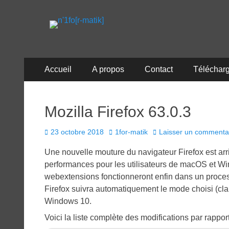
n'1fo[r-matik]
Pour les nymphos d'infos en info…
Menu
Aller
Accueil
A propos
Contact
Téléchar
au
principal
contenu
Mozilla Firefox 63.0.3
Posted
Author
23 octobre 2018
1for-matik
Laisser un commenta
on
Une nouvelle mouture du navigateur Firefox est ar
performances pour les utilisateurs de macOS et W
webextensions fonctionneront enfin dans un processu
Firefox suivra automatiquement le mode choisi (clai
Windows 10.
Voici la liste complète des modifications par rappor