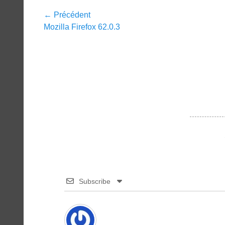
Navigation
← Précédent
Article
Mozilla Firefox 62.0.3
de
précédent :
l’article
Subscribe