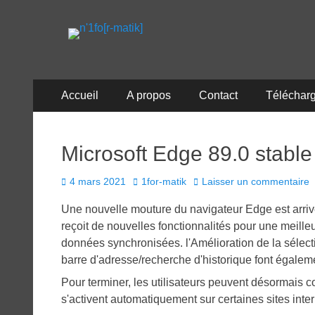
n'1fo[r-matik]
Pour les nymphos d'infos en info…
Menu
Aller
Accueil
A propos
Contact
Téléchar
au
principal
contenu
Microsoft Edge 89.0 stable
Posted
Author
4 mars 2021
1for-matik
Laisser un commentaire
on
Une nouvelle mouture du navigateur Edge est arriv
reçoit de nouvelles fonctionnalités pour une meilleu
données synchronisées. l'Amélioration de la sélect
barre d'adresse/recherche d'historique font égalem
Pour terminer, les utilisateurs peuvent désormais 
s'activent automatiquement sur certaines sites inte