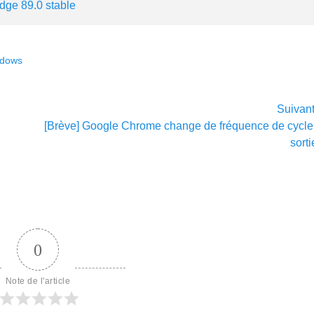
Edge 89.0 stable
ndows
Suivan
Article
[Brève] Google Chrome change de fréquence de cycle
suivant :
sort
0
Note de l'article