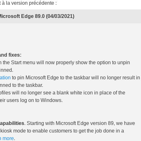
t à la version précédente :
crosoft Edge 89.0 (04/03/2021)
nd fixes:
in the Start menu will now properly show the option to unpin
inned.
ation
to pin Microsoft Edge to the taskbar will no longer result in
nned to the taskbar.
es will no longer see a blank white icon in place of the
eir users log on to Windows.
pabilities
. Starting with Microsoft Edge version 89, we have
 kiosk mode to enable customers to get the job done in a
n more
.