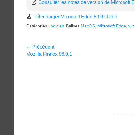
Consulter les notes de version de Microsoft 
Télécharger Microsoft Edge 89.0 stable
Catégories
Logiciels
Balises
MacOS
,
Microsoft Edge
,
wi
Navigation
← Précédent
Article
Mozilla Firefox 86.0.1
de
précédent :
l’article