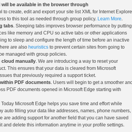
will be available in the browser through
l to create, edit and export your site list XML for Internet Explore
s to this tool as needed through group policy.
Learn More
.
g tabs
. Sleeping tabs improves browser performance by putting
urces like memory and CPU so active tabs or other applications
ng to sleep and configure the length of time before an inactive
 there are also
heuristics
to prevent certain sites from going to
n be managed with group policies.
e cloud manually
. We are introducing a way to reset your
ct. This ensures that your data is cleared from Microsoft
issues that previously required a support ticket.
e within PDF documents
. Users will begin to get a smoother an
ross PDF documents opened in Microsoft Edge starting with
. Today Microsoft Edge helps you save time and effort while
 by auto filling your data like addresses, names, phone numbers,
we are adding support for another field that you can have saved
it and delete this information anytime in your profile settings.