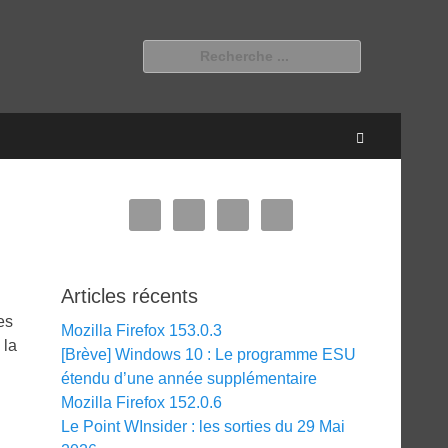
Rechercher :
Recherche
Articles récents
es
Mozilla Firefox 153.0.3
 la
[Brève] Windows 10 : Le programme ESU
étendu d’une année supplémentaire
Mozilla Firefox 152.0.6
Le Point WInsider : les sorties du 29 Mai