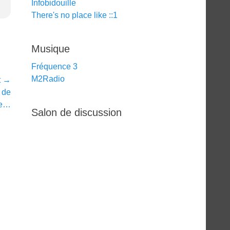
Infobidouille
There's no place like ::1
Musique
Fréquence 3
M2Radio
t →
 de
ie…
Salon de discussion