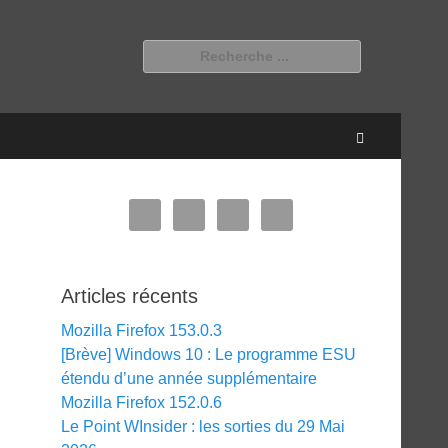
Rechercher :
Recherche
Articles récents
Mozilla Firefox 153.0.3
[Brève] Windows 10 : Le programme ESU
étendu d’une année supplémentaire
Mozilla Firefox 152.0.6
Le Point WInsider : les sorties du 29 Mai