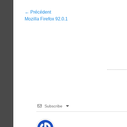
Navigation
← Précédent
Article
Mozilla Firefox 92.0.1
de
précédent :
l’article
Subscribe