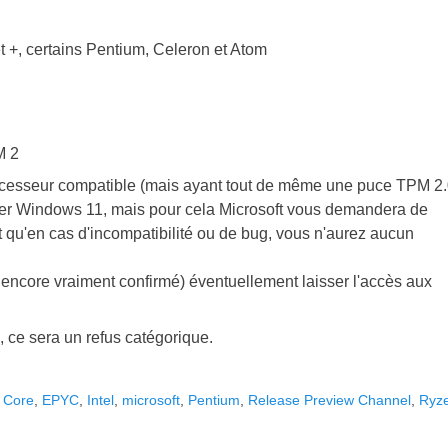
t +, certains Pentium, Celeron et Atom
M 2
ocesseur compatible (mais ayant tout de même une puce TPM 2
aller Windows 11, mais pour cela Microsoft vous demandera de
 qu'en cas d'incompatibilité ou de bug, vous n'aurez aucun
s encore vraiment confirmé) éventuellement laisser l'accès aux
 ce sera un refus catégorique.
,
Core
,
EPYC
,
Intel
,
microsoft
,
Pentium
,
Release Preview Channel
,
Ryz