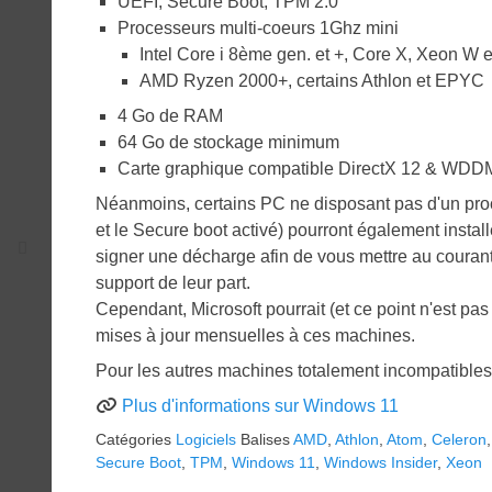
UEFI, Secure Boot, TPM 2.0
Processeurs multi-coeurs 1Ghz mini
Intel Core i 8ème gen. et +, Core X, Xeon W e
AMD Ryzen 2000+, certains Athlon et EPYC
4 Go de RAM
64 Go de stockage minimum
Carte graphique compatible DirectX 12 & WDD
Néanmoins, certains PC ne disposant pas d'un pr
et le Secure boot activé) pourront également inst
signer une décharge afin de vous mettre au courant
support de leur part.
Cependant, Microsoft pourrait (et ce point n'est pa
mises à jour mensuelles à ces machines.
Pour les autres machines totalement incompatibles,
Plus d'informations sur Windows 11
Catégories
Logiciels
Balises
AMD
,
Athlon
,
Atom
,
Celeron
Secure Boot
,
TPM
,
Windows 11
,
Windows Insider
,
Xeon