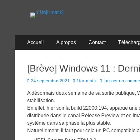
n'1fo[r-matik]
Pour les nymphos d'infos en info…
Menu
Aller
Accueil
A propos
Contact
Téléchar
au
principal
contenu
[Brève] Windows 11 : Derniè
Posted
Author
24 septembre 2021
1for-matik
Laisser un comme
on
A désormais deux semaine de sa sortie publique,
stabilisation.
En effet, hier soir la build 22000.194, apparue une
distribuée dans le canal Release Preview et en ima
système dans sa phase la plus stable.
Naturellement, il faut pour cela un PC compatible a