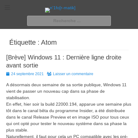
n'1fo[r-matik]
Pour les nymphos d'infos en info…
Rechercher :
Étiquette :
Atom
[Brève] Windows 11 : Dernière ligne droite
avant sortie
Posted
24 septembre 2021
Laisser un commentaire
on
A désormais deux semaine de sa sortie publique, Windows 11
vient de passer un nouveau cap dans sa phase de
stabilisation.
En effet, hier soir la build 22000.194, apparue une semaine plus
tôt dans le canal bêta du programme Insider, a été distribuée
dans le canal Release Preview et en image ISO pour tous ceux
qui ont opté pour tester le nouveau système dans sa phase la
plus stable.
Naturellement, il faut pour cela un PC compatible avec les pré-