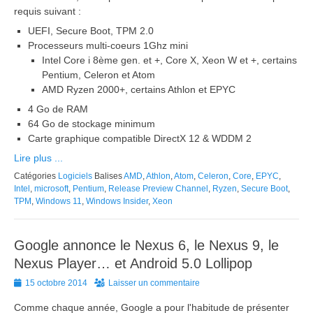
requis suivant :
UEFI, Secure Boot, TPM 2.0
Processeurs multi-coeurs 1Ghz mini
Intel Core i 8ème gen. et +, Core X, Xeon W et +, certains
Pentium, Celeron et Atom
AMD Ryzen 2000+, certains Athlon et EPYC
4 Go de RAM
64 Go de stockage minimum
Carte graphique compatible DirectX 12 & WDDM 2
Lire plus ...
Catégories
Logiciels
Balises
AMD
,
Athlon
,
Atom
,
Celeron
,
Core
,
EPYC
,
Intel
,
microsoft
,
Pentium
,
Release Preview Channel
,
Ryzen
,
Secure Boot
,
TPM
,
Windows 11
,
Windows Insider
,
Xeon
Google annonce le Nexus 6, le Nexus 9, le
Nexus Player… et Android 5.0 Lollipop
Posted
15 octobre 2014
Laisser un commentaire
on
Comme chaque année, Google a pour l'habitude de présenter