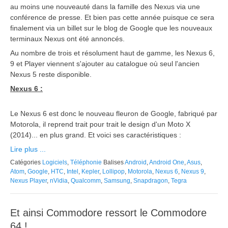
au moins une nouveauté dans la famille des Nexus via une
conférence de presse. Et bien pas cette année puisque ce sera
finalement via un billet sur le blog de Google que les nouveaux
terminaux Nexus ont été annoncés.
Au nombre de trois et résolument haut de gamme, les Nexus 6,
9 et Player viennent s'ajouter au catalogue où seul l'ancien
Nexus 5 reste disponible.
Nexus 6 :
Le Nexus 6 est donc le nouveau fleuron de Google, fabriqué par
Motorola, il reprend trait pour trait le design d'un Moto X
(2014)... en plus grand. Et voici ses caractéristiques :
Lire plus ...
Catégories
Logiciels
,
Téléphonie
Balises
Android
,
Android One
,
Asus
,
Atom
,
Google
,
HTC
,
Intel
,
Kepler
,
Lollipop
,
Motorola
,
Nexus 6
,
Nexus 9
,
Nexus Player
,
nVidia
,
Qualcomm
,
Samsung
,
Snapdragon
,
Tegra
Et ainsi Commodore ressort le Commodore
64 !