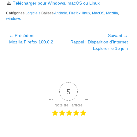
Télécharger pour Windows, macOS ou Linux
Catégories
Logiciels
Balises
Android
,
Firefox
,
linux
,
MacOS
,
Mozilla
,
windows
Navigation
← Précédent
Suivant →
Article
Article
Mozilla Firefox 100.0.2
Rappel : Disparition d’Internet
de
précédent :
suivant :
Explorer le 15 juin
l’article
5
Note de l'article