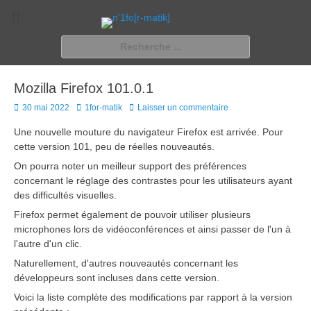
n'1fo[r-matik]
Pour les nymphos d'infos en info…
Rechercher :
Mozilla Firefox 101.0.1
Posted
Author
30 mai 2022
1for-matik
Laisser un commentaire
on
Une nouvelle mouture du navigateur Firefox est arrivée. Pour
cette version 101, peu de réelles nouveautés.
On pourra noter un meilleur support des préférences
concernant le réglage des contrastes pour les utilisateurs ayant
des difficultés visuelles.
Firefox permet également de pouvoir utiliser plusieurs
microphones lors de vidéoconférences et ainsi passer de l'un à
l'autre d'un clic.
Naturellement, d'autres nouveautés concernant les
développeurs sont incluses dans cette version.
Voici la liste complète des modifications par rapport à la version