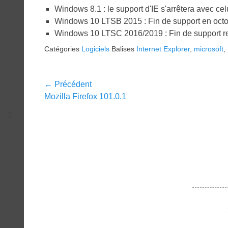
Windows 8.1 : le support d'IE s'arrêtera avec ce
Windows 10 LTSB 2015 : Fin de support en oct
Windows 10 LTSC 2016/2019 : Fin de support re
Catégories
Logiciels
Balises
Internet Explorer
,
microsoft
,
Navigation
← Précédent
Article
Mozilla Firefox 101.0.1
de
précédent :
l’article