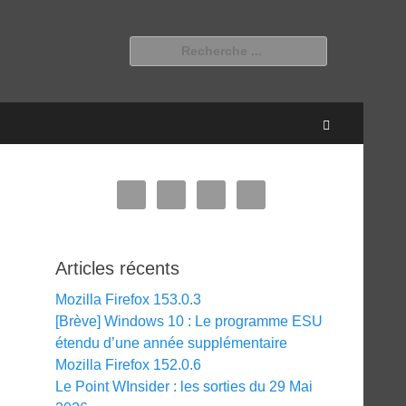
Rechercher :
Recherche
Articles récents
Mozilla Firefox 153.0.3
[Brève] Windows 10 : Le programme ESU
étendu d’une année supplémentaire
Mozilla Firefox 152.0.6
Le Point WInsider : les sorties du 29 Mai