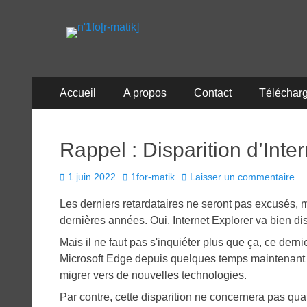
n'1fo[r-matik]
Pour les nymphos d'infos en info…
Menu
Aller
Accueil
A propos
Contact
Téléchar
au
principal
contenu
Rappel : Disparition d’Inter
Posted
Author
1 juin 2022
1for-matik
Laisser un commentaire
on
Les derniers retardataires ne seront pas excusés, m
dernières années. Oui, Internet Explorer va bien dis
Mais il ne faut pas s'inquiéter plus que ça, ce der
Microsoft Edge depuis quelques temps maintenant et
migrer vers de nouvelles technologies.
Par contre, cette disparition ne concernera pas qu