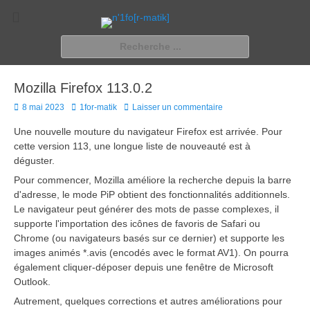
n'1fo[r-matik]
Pour les nymphos d'infos en info…
Rechercher :
Mozilla Firefox 113.0.2
Posted
Author
8 mai 2023
1for-matik
Laisser un commentaire
on
Une nouvelle mouture du navigateur Firefox est arrivée. Pour
cette version 113, une longue liste de nouveauté est à
déguster.
Pour commencer, Mozilla améliore la recherche depuis la barre
d'adresse, le mode PiP obtient des fonctionnalités additionnels.
Le navigateur peut générer des mots de passe complexes, il
supporte l'importation des icônes de favoris de Safari ou
Chrome (ou navigateurs basés sur ce dernier) et supporte les
images animés *.avis (encodés avec le format AV1). On pourra
également cliquer-déposer depuis une fenêtre de Microsoft
Outlook.
Autrement, quelques corrections et autres améliorations pour