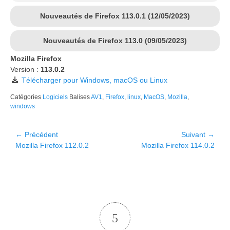
Nouveautés de Firefox 113.0.1 (12/05/2023)
Nouveautés de Firefox 113.0 (09/05/2023)
Mozilla Firefox
Version :
113.0.2
Télécharger pour Windows, macOS ou Linux
Catégories
Logiciels
Balises
AV1
,
Firefox
,
linux
,
MacOS
,
Mozilla
,
windows
Navigation
← Précédent
Suivant →
Article
Article
Mozilla Firefox 112.0.2
Mozilla Firefox 114.0.2
de
précédent :
suivant :
l’article
5