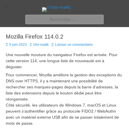
n'1fo[r-matik]
Pour les nymphos d'infos en info…
Rechercher :
Mozilla Firefox 114.0.2
Posted
Author
5 juin 2023
1for-matik
Laisser un commentaire
on
Une nouvelle mouture du navigateur Firefox est arrivée. Pour
cette version 114, une longue liste de nouveauté est à
déguster.
Pour commencer, Mozilla améliore la gestion des exceptions du
DNS over HTTPS, il y a maintenant une possibilité de
rechercher ses marques-pages depuis la barre d'adresses, la
liste des extensions depuis le bouton dédié peut être
réorganisée.
Côté sécurité, les utilisateurs de Windows 7, macOS et Linux
peuvent s'authentifier grâce au protocole FIDO2 / WebAuthn
avec un matériel externe USB afin de se passer totalement de
mots de passe.