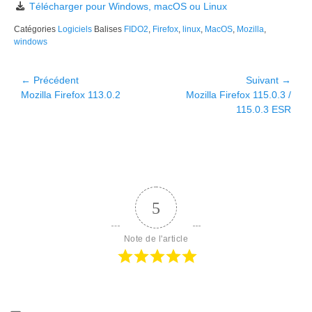
Télécharger pour Windows, macOS ou Linux
Catégories
Logiciels
Balises
FIDO2
,
Firefox
,
linux
,
MacOS
,
Mozilla
,
windows
Navigation
← Précédent
Suivant →
Article
Article
Mozilla Firefox 113.0.2
Mozilla Firefox 115.0.3 /
de
précédent :
suivant :
115.0.3 ESR
l’article
5
Note de l'article