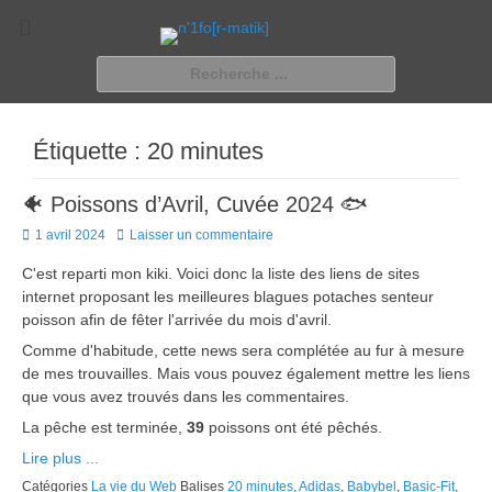
n'1fo[r-matik]
Pour les nymphos d'infos en info…
Rechercher :
Étiquette :
20 minutes
🐠 Poissons d’Avril, Cuvée 2024 🐟
Posted
1 avril 2024
Laisser un commentaire
on
C'est reparti mon kiki. Voici donc la liste des liens de sites
internet proposant les meilleures blagues potaches senteur
poisson afin de fêter l'arrivée du mois d'avril.
Comme d'habitude, cette news sera complétée au fur à mesure
de mes trouvailles. Mais vous pouvez également mettre les liens
que vous avez trouvés dans les commentaires.
La pêche est terminée,
39
poissons ont été pêchés.
Lire plus ...
Catégories
La vie du Web
Balises
20 minutes
,
Adidas
,
Babybel
,
Basic-Fit
,