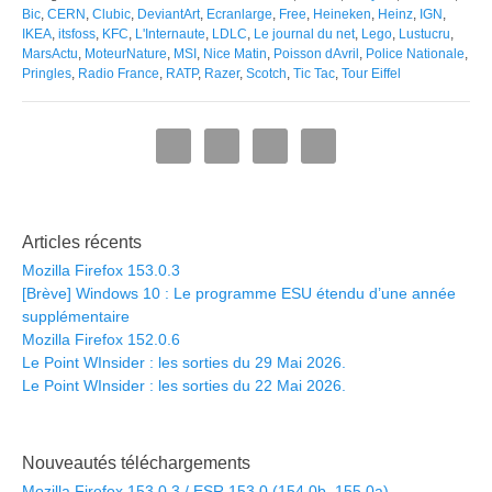
Bic
,
CERN
,
Clubic
,
DeviantArt
,
Ecranlarge
,
Free
,
Heineken
,
Heinz
,
IGN
,
IKEA
,
itsfoss
,
KFC
,
L'Internaute
,
LDLC
,
Le journal du net
,
Lego
,
Lustucru
,
MarsActu
,
MoteurNature
,
MSI
,
Nice Matin
,
Poisson dAvril
,
Police Nationale
,
Pringles
,
Radio France
,
RATP
,
Razer
,
Scotch
,
Tic Tac
,
Tour Eiffel
Articles récents
Mozilla Firefox 153.0.3
[Brève] Windows 10 : Le programme ESU étendu d’une année
supplémentaire
Mozilla Firefox 152.0.6
Le Point WInsider : les sorties du 29 Mai 2026.
Le Point WInsider : les sorties du 22 Mai 2026.
Nouveautés téléchargements
Mozilla Firefox 153.0.3 / ESR 153.0 (154.0b, 155.0a)