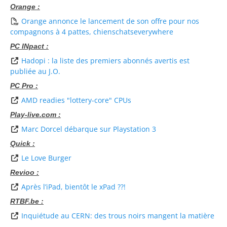
Orange :
Orange annonce le lancement de son offre pour nos
compagnons à 4 pattes, chienschatseverywhere
PC INpact :
Hadopi : la liste des premiers abonnés avertis est
publiée au J.O.
PC Pro :
AMD readies "lottery-core" CPUs
Play-live.com :
Marc Dorcel débarque sur Playstation 3
Quick :
Le Love Burger
Revioo :
Après l’iPad, bientôt le xPad ??!
RTBF.be :
Inquiétude au CERN: des trous noirs mangent la matière