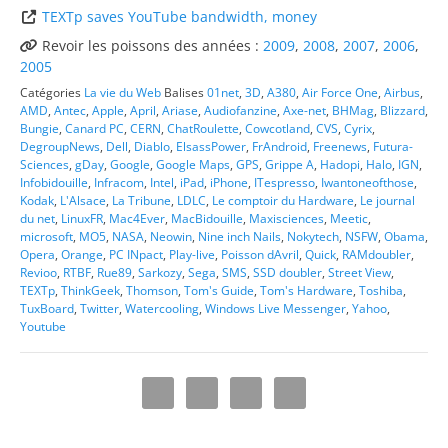
TEXTp saves YouTube bandwidth, money
Revoir les poissons des années :
2009
,
2008
,
2007
,
2006
,
2005
Catégories
La vie du Web
Balises
01net
,
3D
,
A380
,
Air Force One
,
Airbus
,
AMD
,
Antec
,
Apple
,
April
,
Ariase
,
Audiofanzine
,
Axe-net
,
BHMag
,
Blizzard
,
Bungie
,
Canard PC
,
CERN
,
ChatRoulette
,
Cowcotland
,
CVS
,
Cyrix
,
DegroupNews
,
Dell
,
Diablo
,
ElsassPower
,
FrAndroid
,
Freenews
,
Futura-
Sciences
,
gDay
,
Google
,
Google Maps
,
GPS
,
Grippe A
,
Hadopi
,
Halo
,
IGN
,
Infobidouille
,
Infracom
,
Intel
,
iPad
,
iPhone
,
ITespresso
,
Iwantoneofthose
,
Kodak
,
L'Alsace
,
La Tribune
,
LDLC
,
Le comptoir du Hardware
,
Le journal
du net
,
LinuxFR
,
Mac4Ever
,
MacBidouille
,
Maxisciences
,
Meetic
,
microsoft
,
MO5
,
NASA
,
Neowin
,
Nine inch Nails
,
Nokytech
,
NSFW
,
Obama
,
Opera
,
Orange
,
PC INpact
,
Play-live
,
Poisson dAvril
,
Quick
,
RAMdoubler
,
Revioo
,
RTBF
,
Rue89
,
Sarkozy
,
Sega
,
SMS
,
SSD doubler
,
Street View
,
TEXTp
,
ThinkGeek
,
Thomson
,
Tom's Guide
,
Tom's Hardware
,
Toshiba
,
TuxBoard
,
Twitter
,
Watercooling
,
Windows Live Messenger
,
Yahoo
,
Youtube