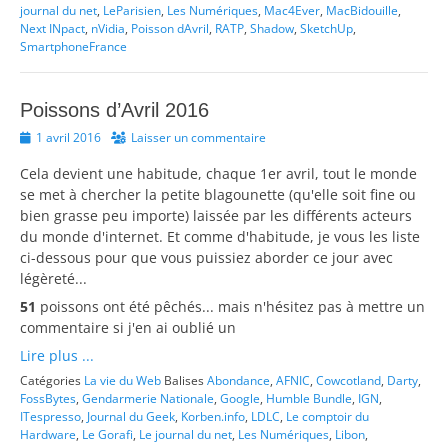
journal du net
,
LeParisien
,
Les Numériques
,
Mac4Ever
,
MacBidouille
,
Next INpact
,
nVidia
,
Poisson dAvril
,
RATP
,
Shadow
,
SketchUp
,
SmartphoneFrance
Poissons d’Avril 2016
Posted
1 avril 2016
Laisser un commentaire
on
Cela devient une habitude, chaque 1er avril, tout le monde
se met à chercher la petite blagounette (qu'elle soit fine ou
bien grasse peu importe) laissée par les différents acteurs
du monde d'internet. Et comme d'habitude, je vous les liste
ci-dessous pour que vous puissiez aborder ce jour avec
légèreté...
51
poissons ont été pêchés... mais n'hésitez pas à mettre un
commentaire si j'en ai oublié un
Lire plus ...
Catégories
La vie du Web
Balises
Abondance
,
AFNIC
,
Cowcotland
,
Darty
,
FossBytes
,
Gendarmerie Nationale
,
Google
,
Humble Bundle
,
IGN
,
ITespresso
,
Journal du Geek
,
Korben.info
,
LDLC
,
Le comptoir du
Hardware
,
Le Gorafi
,
Le journal du net
,
Les Numériques
,
Libon
,