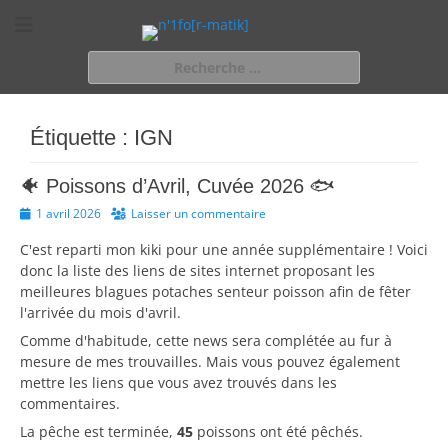
n'1fo[r-matik]
Pour les nymphos d'infos en info…
Rechercher :
Étiquette :
IGN
🐠 Poissons d’Avril, Cuvée 2026 🐟
Posted
1 avril 2026
Laisser un commentaire
on
C'est reparti mon kiki pour une année supplémentaire ! Voici
donc la liste des liens de sites internet proposant les
meilleures blagues potaches senteur poisson afin de fêter
l'arrivée du mois d'avril.
Comme d'habitude, cette news sera complétée au fur à
mesure de mes trouvailles. Mais vous pouvez également
mettre les liens que vous avez trouvés dans les
commentaires.
La pêche est terminée,
45
poissons ont été pêchés.