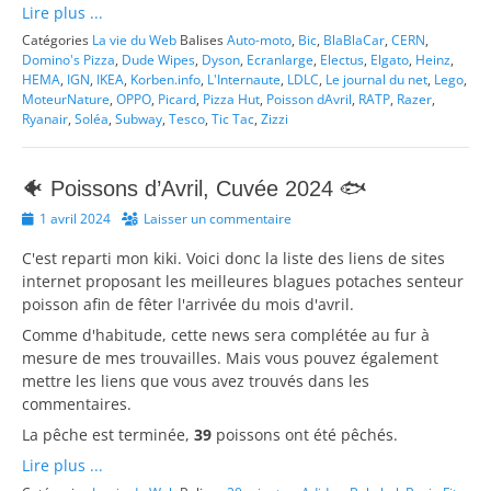
Lire plus ...
Catégories
La vie du Web
Balises
Auto-moto
,
Bic
,
BlaBlaCar
,
CERN
,
Domino's Pizza
,
Dude Wipes
,
Dyson
,
Ecranlarge
,
Electus
,
Elgato
,
Heinz
,
HEMA
,
IGN
,
IKEA
,
Korben.info
,
L'Internaute
,
LDLC
,
Le journal du net
,
Lego
,
MoteurNature
,
OPPO
,
Picard
,
Pizza Hut
,
Poisson dAvril
,
RATP
,
Razer
,
Ryanair
,
Soléa
,
Subway
,
Tesco
,
Tic Tac
,
Zizzi
🐠 Poissons d’Avril, Cuvée 2024 🐟
Posted
1 avril 2024
Laisser un commentaire
on
C'est reparti mon kiki. Voici donc la liste des liens de sites
internet proposant les meilleures blagues potaches senteur
poisson afin de fêter l'arrivée du mois d'avril.
Comme d'habitude, cette news sera complétée au fur à
mesure de mes trouvailles. Mais vous pouvez également
mettre les liens que vous avez trouvés dans les
commentaires.
La pêche est terminée,
39
poissons ont été pêchés.
Lire plus ...