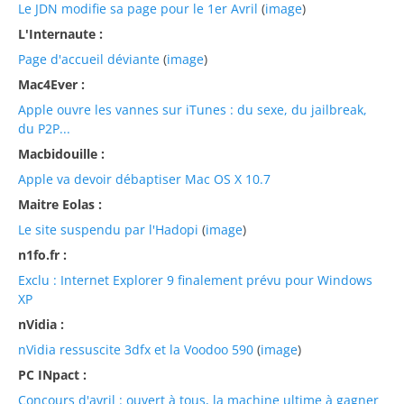
Le JDN modifie sa page pour le 1er Avril
(
image
)
L'Internaute :
Page d'accueil déviante
(
image
)
Mac4Ever :
Apple ouvre les vannes sur iTunes : du sexe, du jailbreak,
du P2P...
Macbidouille :
Apple va devoir débaptiser Mac OS X 10.7
Maitre Eolas :
Le site suspendu par l'Hadopi
(
image
)
n1fo.fr :
Exclu : Internet Explorer 9 finalement prévu pour Windows
XP
nVidia :
nVidia ressuscite 3dfx et la Voodoo 590
(
image
)
PC INpact :
Concours d'avril : ouvert à tous, la machine ultime à gagner