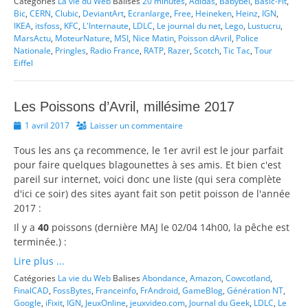
Catégories
La vie du Web
Balises
20 minutes
,
Adidas
,
Babybel
,
Basic-Fit
,
Bic
,
CERN
,
Clubic
,
DeviantArt
,
Ecranlarge
,
Free
,
Heineken
,
Heinz
,
IGN
,
IKEA
,
itsfoss
,
KFC
,
L'Internaute
,
LDLC
,
Le journal du net
,
Lego
,
Lustucru
,
MarsActu
,
MoteurNature
,
MSI
,
Nice Matin
,
Poisson dAvril
,
Police
Nationale
,
Pringles
,
Radio France
,
RATP
,
Razer
,
Scotch
,
Tic Tac
,
Tour
Eiffel
Les Poissons d’Avril, millésime 2017
Posted
1 avril 2017
Laisser un commentaire
on
Tous les ans ça recommence, le 1er avril est le jour parfait
pour faire quelques blagounettes à ses amis. Et bien c'est
pareil sur internet, voici donc une liste (qui sera complète
d'ici ce soir) des sites ayant fait son petit poisson de l'année
2017 :
Il y a
40
poissons (dernière MAJ le 02/04 14h00, la pêche est
terminée.) :
Lire plus ...
Catégories
La vie du Web
Balises
Abondance
,
Amazon
,
Cowcotland
,
FinalCAD
,
FossBytes
,
Franceinfo
,
FrAndroid
,
GameBlog
,
Génération NT
,
Google
,
iFixit
,
IGN
,
JeuxOnline
,
jeuxvideo.com
,
Journal du Geek
,
LDLC
,
Le