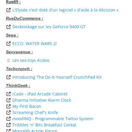
Rue89 :
L'Elysée s'est doté d'un logiciel « d'aide à la décision »
RueDuCommerce :
Desktockage sur les GeForce 9400 GT
Sega :
ECCO: WATER WARS 2!
Sexyavenue :
Les sex-toys écolos
Techcrunch :
Introducing The Do-It-Yourself CrunchPad Kit
ThinkGeek :
iCade - iPad Arcade Cabinet
Dharma Initiative Alarm Clock
My First Bacon
Screaming Chef's Knife
moodINQ - Programmable Tattoo System
Tribbles 'n' Bits Breakfast Cereal
Monolith Action Figure