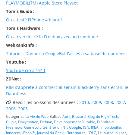
PLAYMOBIL(TM) Apple Store Playset
Tom's Guide :
On a testé l'iPhone 4 blanc !
Tom's Hardware :
On a overclocké la Freebox avec un trombone
WebRankInfo :
Tutoriel : Donner à GoogleBot l'accès à sa base de données
Youtube :
YouTube circa 1911
ZDNet :
RIM s'apprête à commercialiser un BlackBerry sans écran, le
Dauntless
Revoir les poissons des années :
2010
,
2009
,
2008
,
2007
,
2006
,
2005
Catégories
La vie du Web
Balises
April
,
Blizzard
,
Blog du High-Tech
,
Clubic
,
Dailymotion
,
Debian
,
Développement Durable
,
FrAndroid
,
Freenews
,
GameLoft
,
Génération NT
,
Google
,
IGN
,
IKEA
,
Infobidouille
,
Innocent
,
iPhon.fr
,
Journal du Geek
,
L'Internaute
,
LDLC
,
Le journal du net
,