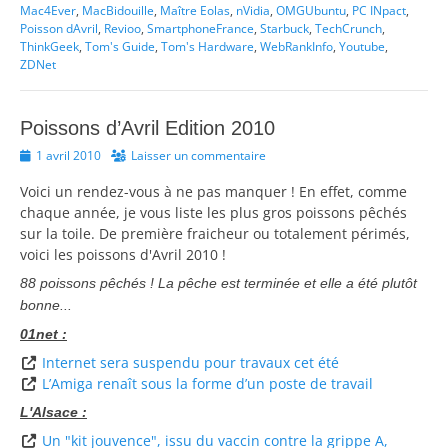
Mac4Ever
,
MacBidouille
,
Maître Eolas
,
nVidia
,
OMGUbuntu
,
PC INpact
,
Poisson dAvril
,
Revioo
,
SmartphoneFrance
,
Starbuck
,
TechCrunch
,
ThinkGeek
,
Tom's Guide
,
Tom's Hardware
,
WebRankInfo
,
Youtube
,
ZDNet
Poissons d’Avril Edition 2010
Posted
1 avril 2010
Laisser un commentaire
on
Voici un rendez-vous à ne pas manquer ! En effet, comme
chaque année, je vous liste les plus gros poissons pêchés
sur la toile. De première fraicheur ou totalement périmés,
voici les poissons d'Avril 2010 !
88 poissons pêchés ! La pêche est terminée et elle a été plutôt
bonne...
01net :
Internet sera suspendu pour travaux cet été
L’Amiga renaît sous la forme d’un poste de travail
L'Alsace :
Un "kit jouvence", issu du vaccin contre la grippe A,