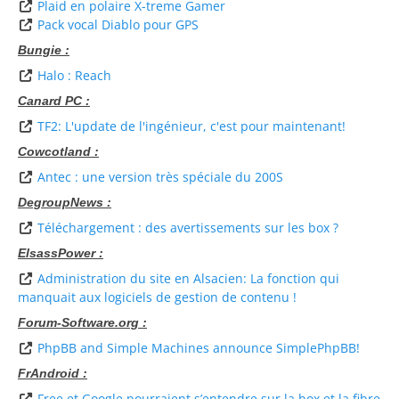
Plaid en polaire X-treme Gamer
Pack vocal Diablo pour GPS
Bungie :
Halo : Reach
Canard PC :
TF2: L'update de l'ingénieur, c'est pour maintenant!
Cowcotland :
Antec : une version très spéciale du 200S
DegroupNews :
Téléchargement : des avertissements sur les box ?
ElsassPower :
Administration du site en Alsacien: La fonction qui
manquait aux logiciels de gestion de contenu !
Forum-Software.org :
PhpBB and Simple Machines announce SimplePhpBB!
FrAndroid :
Free et Google pourraient s’entendre sur la box et la fibre