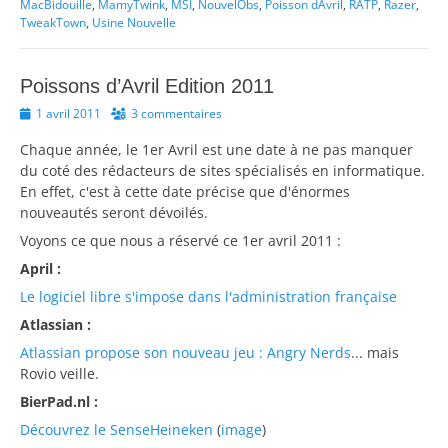
MacBidouille
,
MamyTwink
,
MSI
,
NouvelObs
,
Poisson dAvril
,
RATP
,
Razer
,
TweakTown
,
Usine Nouvelle
Poissons d’Avril Edition 2011
Posted
1 avril 2011
3 commentaires
on
Chaque année, le 1er Avril est une date à ne pas manquer
du coté des rédacteurs de sites spécialisés en informatique.
En effet, c'est à cette date précise que d'énormes
nouveautés seront dévoilés.
Voyons ce que nous a réservé ce 1er avril 2011 :
April :
Le logiciel libre s'impose dans l'administration française
Atlassian :
Atlassian propose son nouveau jeu : Angry Nerds
... mais
Rovio veille.
BierPad.nl :
Découvrez le SenseHeineken
(
image
)