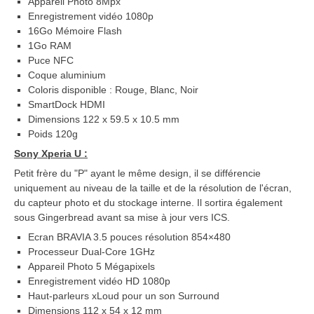
Appareil Photo 8Mpx
Enregistrement vidéo 1080p
16Go Mémoire Flash
1Go RAM
Puce NFC
Coque aluminium
Coloris disponible : Rouge, Blanc, Noir
SmartDock HDMI
Dimensions 122 x 59.5 x 10.5 mm
Poids 120g
Sony Xperia U :
Petit frère du "P" ayant le même design, il se différencie
uniquement au niveau de la taille et de la résolution de l'écran,
du capteur photo et du stockage interne. Il sortira également
sous Gingerbread avant sa mise à jour vers ICS.
Ecran BRAVIA 3.5 pouces résolution 854×480
Processeur Dual-Core 1GHz
Appareil Photo 5 Mégapixels
Enregistrement vidéo HD 1080p
Haut-parleurs xLoud pour un son Surround
Dimensions 112 x 54 x 12 mm