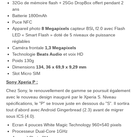
32Go de mémoire flash + 25Go DropBox offert pendant 2
ans
Batterie 1800mAh
Puce NFC
Appareil photo
8 Megapixels
capteur BSI
,
f2.0 avec Flash
LED « Smart Flash » doté de 5 niveaux de puissance
réglables
Caméra frontale
1,3 Megapixels
Technologie
Beats Audio
et voix HD
Poids 130g
Dimensions
134, 36 x 69,9 x 9,29 mm
Slot Micro SIM
Sony Xperia P :
Chez Sony, le renouvellement de gamme se poursuit également
avec le nouveau design inauguré par le Xperia S. Niveau
spécifications, le "P" se trouve juste en dessous du "S". Il sortira
tout d'abord avec Android Gingerbread (2.3) avant de migrer
sous ICS (4.0).
Ecran 4 pouces White Magic Technology 960×540 pixels
Processeur Dual-Core 1GHz