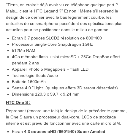
"Tiens, on croirait déjà avoir vu ce téléphone quelque part ?
Mais... c'est le HTC Legend ?" Et non ! Même s'il reprend le
design de ce dernier avec le bas légèrement courbé, les
entrailles de ce smartphone possèdent des spécifications plus
actuelles pour se positionner dans le milieu de gamme.
Ecran 3.7 pouces SLCD2 résolution de 800*400
Processeur Single-Core Snapdragon 1GHz
512Mo RAM
4Go mémoire flash + slot microSD + 25Go DropBox offert
pendant 2 ans
Appareil Photo 5 Mégapixels + flash LED
Technologie Beats Audio
Batterie 1600mAh
Sense 4.0 "Light" (quelques effets 3D seront désactivés)
Dimensions 120.3 x 59.7 x 9.24 mm
HTC One S :
Reprenant (encore une fois) le design de la précédente gamme,
le One S aura un processeur dual-core, 16Go de stockage
interne et est prévu de fonctionner avec une carte micro SIM.
Ecran
4,3 pouces qHD (960*540) Super Amoled