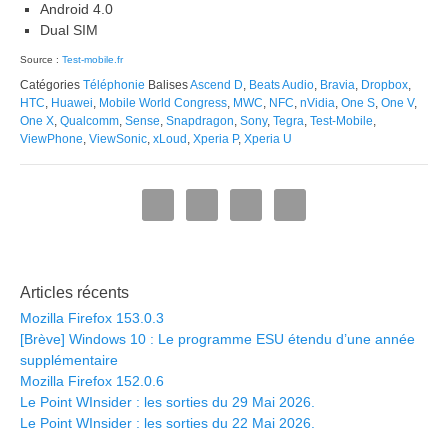
Android 4.0
Dual SIM
Source :
Test-mobile.fr
Catégories
Téléphonie
Balises
Ascend D
,
Beats Audio
,
Bravia
,
Dropbox
,
HTC
,
Huawei
,
Mobile World Congress
,
MWC
,
NFC
,
nVidia
,
One S
,
One V
,
One X
,
Qualcomm
,
Sense
,
Snapdragon
,
Sony
,
Tegra
,
Test-Mobile
,
ViewPhone
,
ViewSonic
,
xLoud
,
Xperia P
,
Xperia U
Articles récents
Mozilla Firefox 153.0.3
[Brève] Windows 10 : Le programme ESU étendu d’une année
supplémentaire
Mozilla Firefox 152.0.6
Le Point WInsider : les sorties du 29 Mai 2026.
Le Point WInsider : les sorties du 22 Mai 2026.