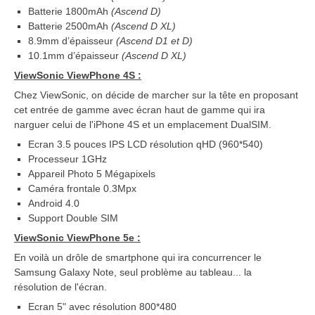
Batterie 1800mAh
(Ascend D)
Batterie 2500mAh
(Ascend D XL)
8.9mm d’épaisseur
(Ascend D1 et D)
10.1mm d’épaisseur
(Ascend D XL)
ViewSonic ViewPhone 4S :
Chez ViewSonic, on décide de marcher sur la tête en proposant
cet entrée de gamme avec écran haut de gamme qui ira
narguer celui de l'iPhone 4S et un emplacement DualSIM.
Ecran 3.5 pouces IPS LCD résolution qHD (960*540)
Processeur 1GHz
Appareil Photo 5 Mégapixels
Caméra frontale 0.3Mpx
Android 4.0
Support Double SIM
ViewSonic ViewPhone 5e :
En voilà un drôle de smartphone qui ira concurrencer le
Samsung Galaxy Note, seul problème au tableau... la
résolution de l'écran.
Ecran 5" avec résolution 800*480