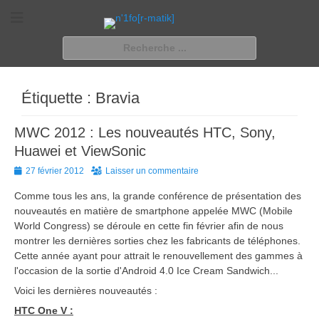
n'1fo[r-matik]
Pour les nymphos d'infos en info…
Rechercher :
Étiquette :
Bravia
MWC 2012 : Les nouveautés HTC, Sony,
Huawei et ViewSonic
Posted
27 février 2012
Laisser un commentaire
on
Comme tous les ans, la grande conférence de présentation des
nouveautés en matière de smartphone appelée MWC (Mobile
World Congress) se déroule en cette fin février afin de nous
montrer les dernières sorties chez les fabricants de téléphones.
Cette année ayant pour attrait le renouvellement des gammes à
l'occasion de la sortie d'Android 4.0 Ice Cream Sandwich...
Voici les dernières nouveautés :
HTC One V :