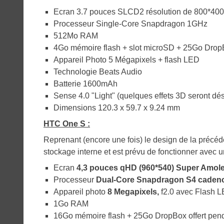
Ecran 3.7 pouces SLCD2 résolution de 800*400
Processeur Single-Core Snapdragon 1GHz
512Mo RAM
4Go mémoire flash + slot microSD + 25Go DropB
Appareil Photo 5 Mégapixels + flash LED
Technologie Beats Audio
Batterie 1600mAh
Sense 4.0 "Light" (quelques effets 3D seront dé
Dimensions 120.3 x 59.7 x 9.24 mm
HTC One S :
Reprenant (encore une fois) le design de la préc
stockage interne et est prévu de fonctionner avec u
Ecran
4,3 pouces qHD (960*540) Super Amol
Processeur
Dual-Core Snapdragon S4 cadenc
Appareil photo
8 Megapixels
,
f2.0 avec Flash 
1Go RAM
16Go mémoire flash + 25Go DropBox offert pen