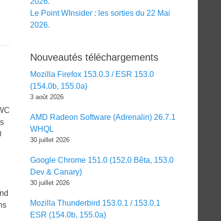
2026.
Le Point WInsider : les sorties du 22 Mai
2026.
Nouveautés téléchargements
Mozilla Firefox 153.0.3 / ESR 153.0
(154.0b, 155.0a)
3 août 2026
MWC
AMD Radeon Software (Adrenalin) 26.7.1
ts
WHQL
0
30 juillet 2026
Google Chrome 151.0 (152.0 Bêta, 153.0
Dev & Canary)
30 juillet 2026
end
Mozilla Thunderbird 153.0.1 / 153.0.1
ns
ESR (154.0b, 155.0a)