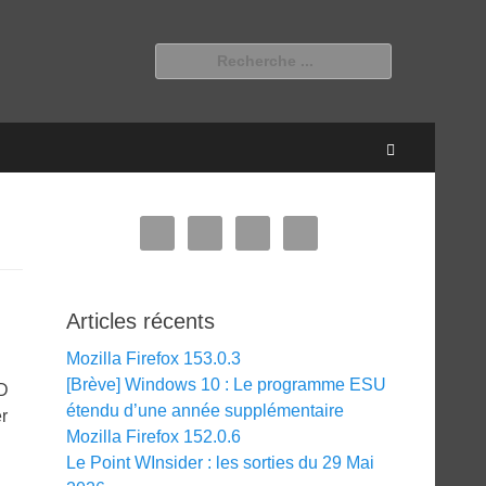
Rechercher :
Recherche
Articles récents
Mozilla Firefox 153.0.3
[Brève] Windows 10 : Le programme ESU
MD
étendu d’une année supplémentaire
er
Mozilla Firefox 152.0.6
Le Point WInsider : les sorties du 29 Mai