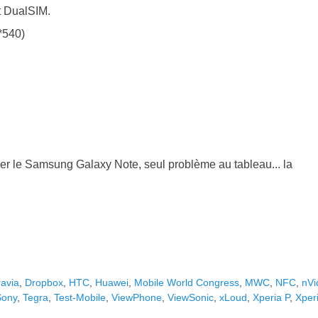
t DualSIM.
*540)
cer le Samsung Galaxy Note, seul problème au tableau... la
ravia
,
Dropbox
,
HTC
,
Huawei
,
Mobile World Congress
,
MWC
,
NFC
,
nVi
Sony
,
Tegra
,
Test-Mobile
,
ViewPhone
,
ViewSonic
,
xLoud
,
Xperia P
,
Xper