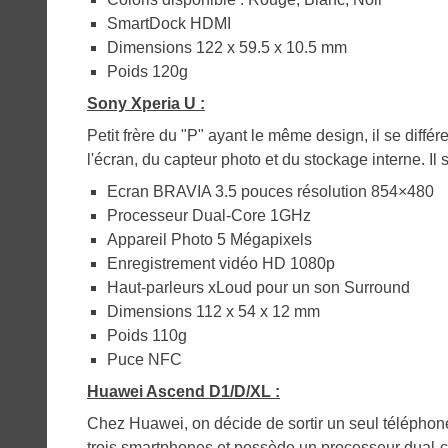
SmartDock HDMI
Dimensions 122 x 59.5 x 10.5 mm
Poids 120g
Sony Xperia U :
Petit frère du "P" ayant le même design, il se différ
l'écran, du capteur photo et du stockage interne. I
Ecran BRAVIA 3.5 pouces résolution 854×480
Processeur Dual-Core 1GHz
Appareil Photo 5 Mégapixels
Enregistrement vidéo HD 1080p
Haut-parleurs xLoud pour un son Surround
Dimensions 112 x 54 x 12 mm
Poids 110g
Puce NFC
Huawei Ascend D1/D/XL :
Chez Huawei, on décide de sortir un seul téléphone.
trois smartphones et possède un processeur dual-