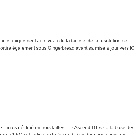
encie uniquement au niveau de la taille et de la résolution de
l sortira également sous Gingerbread avant sa mise à jour vers I
.. mais décliné en trois tailles... le Ascend D1 sera la base des
core à 1.5Ghz tandis que le Ascend D se démarque avec un