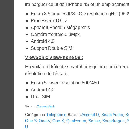
ira narguer celui de l'iPhone 4S et un emplacemen
Ecran 3.5 pouces IPS LCD résolution qHD (960
Processeur 1GHz
Appareil Photo 5 Mégapixels
Caméra frontale 0.3Mpx
Android 4.0
Support Double SIM
ViewSonic ViewPhone 5e :
En voilà un drôle de smartphone qui ira concurren
résolution de l'écran.
Ecran 5" avec résolution 800*480
Android 4.0
Dual SIM
Source :
Test-mobile.fr
Catégories
Téléphonie
Balises
Ascend D
,
Beats Audio
,
B
One S
,
One V
,
One X
,
Qualcomm
,
Sense
,
Snapdragon
,
U