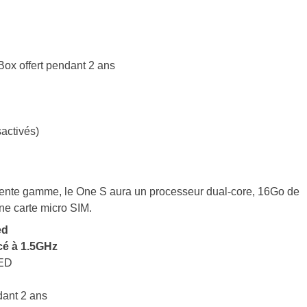
ox offert pendant 2 ans
sactivés)
édente gamme, le One S aura un processeur dual-core, 16Go de
ne carte micro SIM.
ed
é à 1.5GHz
LED
dant 2 ans