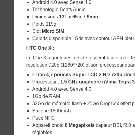
Android 4.0 avec Sense 4.0
Technologie Beats Audio
Dimensions
131 x 65 x 7.9mm
Poids 119g
Slot
Micro SIM
Coloris disponible : Gris avec contour APN ble
HTC One X :
Le One X a quelques airs de ressemblance avec le O
résolution 720p (1280*720) et son processeur quad
Ecran
4,7 pouces Super LCD 2 HD 720p
Goril
Processeur :
1,5 GHz quadcore nVidia Tegra 
Android 4.0 avec Sense 4.0
1Go de RAM
32Go de mémoire flash + 25Go DropBox offert 
Batterie 1800mAh
Puce NFC
Appareil photo
8 Megapixels
capteur BSI
,
f2.0 
réglables