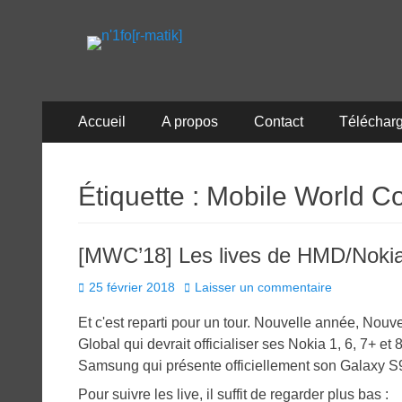
n'1fo[r-matik]
Pour les nymphos d'infos en info…
Menu
Aller
Accueil
A propos
Contact
Téléchar
au
principal
contenu
Étiquette :
Mobile World C
[MWC’18] Les lives de HMD/Noki
Posted
25 février 2018
Laisser un commentaire
on
Et c'est reparti pour un tour. Nouvelle année, N
Global qui devrait officialiser ses Nokia 1, 6, 7+ 
Samsung qui présente officiellement son Galaxy S
Pour suivre les live, il suffit de regarder plus bas :