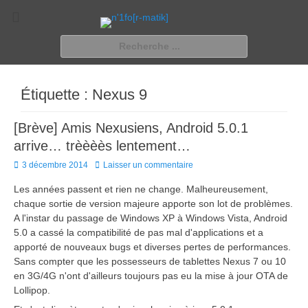
n'1fo[r-matik]
Pour les nymphos d'infos en info…
Rechercher :
Étiquette :
Nexus 9
[Brève] Amis Nexusiens, Android 5.0.1
arrive… trèèèès lentement…
Posted
3 décembre 2014
Laisser un commentaire
on
Les années passent et rien ne change. Malheureusement,
chaque sortie de version majeure apporte son lot de problèmes.
A l'instar du passage de Windows XP à Windows Vista, Android
5.0 a cassé la compatibilité de pas mal d'applications et a
apporté de nouveaux bugs et diverses pertes de performances.
Sans compter que les possesseurs de tablettes Nexus 7 ou 10
en 3G/4G n'ont d'ailleurs toujours pas eu la mise à jour OTA de
Lollipop.