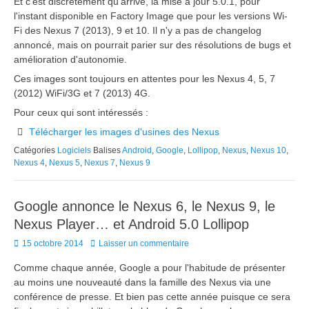
Et c'est discrètement qu'arrive, la mise à jour 5.0.1, pour
l'instant disponible en Factory Image que pour les versions Wi-
Fi des Nexus 7 (2013), 9 et 10. Il n'y a pas de changelog
annoncé, mais on pourrait parier sur des résolutions de bugs et
amélioration d'autonomie.
Ces images sont toujours en attentes pour les Nexus 4, 5, 7
(2012) WiFi/3G et 7 (2013) 4G.
Pour ceux qui sont intéressés :
Télécharger les images d'usines des Nexus
Catégories
Logiciels
Balises
Android
,
Google
,
Lollipop
,
Nexus
,
Nexus 10
,
Nexus 4
,
Nexus 5
,
Nexus 7
,
Nexus 9
Google annonce le Nexus 6, le Nexus 9, le
Nexus Player… et Android 5.0 Lollipop
Posted
15 octobre 2014
Laisser un commentaire
on
Comme chaque année, Google a pour l'habitude de présenter
au moins une nouveauté dans la famille des Nexus via une
conférence de presse. Et bien pas cette année puisque ce sera