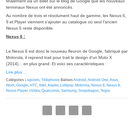
finalement via un billet sur le blog de Google que les nouveaux
terminaux Nexus ont été annoncés.
Au nombre de trois et résolument haut de gamme, les Nexus 6,
9 et Player viennent s'ajouter au catalogue où seul l'ancien
Nexus 5 reste disponible.
Nexus 6 :
Le Nexus 6 est donc le nouveau fleuron de Google, fabriqué par
Motorola, il reprend trait pour trait le design d'un Moto X
(2014)... en plus grand. Et voici ses caractéristiques :
Lire plus ...
Catégories
Logiciels
,
Téléphonie
Balises
Android
,
Android One
,
Asus
,
Atom
,
Google
,
HTC
,
Intel
,
Kepler
,
Lollipop
,
Motorola
,
Nexus 6
,
Nexus 9
,
Nexus Player
,
nVidia
,
Qualcomm
,
Samsung
,
Snapdragon
,
Tegra