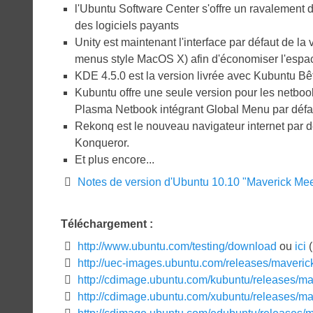
l'Ubuntu Software Center s'offre un ravalement 
des logiciels payants
Unity est maintenant l'interface par défaut de l
menus style MacOS X) afin d'économiser l'espace
KDE 4.5.0 est la version livrée avec Kubuntu Bêta
Kubuntu offre une seule version pour les netboo
Plasma Netbook intégrant Global Menu par défa
Rekonq est le nouveau navigateur internet par dé
Konqueror.
Et plus encore...
Notes de version d'Ubuntu 10.10 "Maverick Mee
Téléchargement :
http://www.ubuntu.com/testing/download
ou
ici
(
http://uec-images.ubuntu.com/releases/maverick
http://cdimage.ubuntu.com/kubuntu/releases/ma
http://cdimage.ubuntu.com/xubuntu/releases/ma