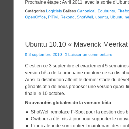
Prochaine étape : Avril 2011, avec la sortie d'Ubun
Catégories
Logiciels
Balises
Canonical
,
Edubuntu
,
Firefo
OpenOffice
,
PiTiVi
,
Rekonq
,
ShotWell
,
ubuntu
,
Ubuntu ne
Ubuntu 10.10 « Maverick Meerkat
Posted
3 septembre 2010
Laisser un commentaire
on
C'est en ce 3 septembre et exactement 5 semaines a
version bêta de la prochaine mouture de sa distribu
Ainsi la distribution atteint le dernier stade du d
gênants afin de nous proposer une version quasi-fi
finale le 10 octobre.
Nouveautés globales de la version bêta :
ShotWell remplace F-Spot pour la gestion des b
Gwibber a été mis à jour pour supporter le nouvea
L'indicateur de son contient maintenant des cont