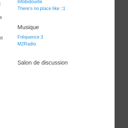
Infobidouille
c
There's no place like ::1
es
Musique
Fréquence 3
et
M2Radio
Salon de discussion