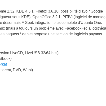
ome 2.32, KDE 4.5.1, Firefox 3.6.10 (possibilité d'avoir Google
vigateur sous KDE), OpenOffice 3.2.1, PiTiVi (logiciel de montag
ce désormais F-Spot, intégration plus complète d'Ubuntu One,
ux (mais a toujours un problème avec Facebook) et la logithèq
des paquets *.deb et propose une section de logiciels payants
ersion LiveCD, LiveUSB 32/64 bits)
etbook)
rkat
ttorent, DVD, Wubi)