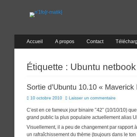
n'1fo[r-matik]
Pour les nymphos d'infos en info…
Menu
Aller
Accueil
A propos
Contact
Téléchar
au
principal
contenu
Étiquette :
Ubuntu netbook
Sortie d’Ubuntu 10.10 « Maverick
Posted
10 octobre 2010
Laisser un commentaire
on
C'est en ce fameux jour binaire "42" (10/10/10) que
grand public la plus populaire actuellement alias 
Visuellement, il a peu de changement par rapport à
un rafraîchissement du thème (toujours dans le ton v