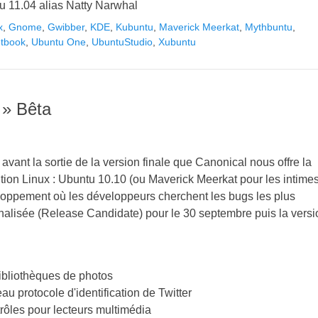
tu 11.04 alias Natty Narwhal
x
,
Gnome
,
Gwibber
,
KDE
,
Kubuntu
,
Maverick Meerkat
,
Mythbuntu
,
tbook
,
Ubuntu One
,
UbuntuStudio
,
Xubuntu
 » Bêta
vant la sortie de la version finale que Canonical nous offre la
tion Linux : Ubuntu 10.10 (ou Maverick Meerkat pour les intimes
éveloppement où les développeurs cherchent les bugs les plus
nalisée (Release Candidate) pour le 30 septembre puis la versi
ibliothèques de photos
u protocole d'identification de Twitter
rôles pour lecteurs multimédia