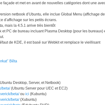
de façade et met en avant de nouvelles catégories dont une ave
a version netbook d'Ubuntu, elle inclue Global Menu (affichage d
 d'affichage sur les petits écrans.
, mais la 4.5.1 arrive très bientôt
k et PC de bureau incluant Plasma Desktop (pour les bureaux) 
ut.
faut de KDE, il est basé sur Webkit et remplace le vieillisant
rkat" Bêta
Ubuntu Desktop, Server, et Netbook)
/beta/
(Ubuntu Server pour UEC et EC2)
verick/beta/
ou
ici
(Kubuntu)
verick/beta/
(Xubuntu)