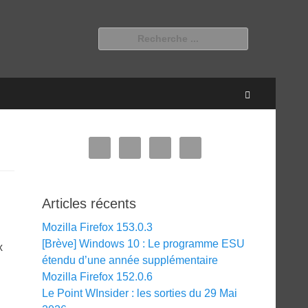
Rechercher :
Recherche
Articles récents
Mozilla Firefox 153.0.3
[Brève] Windows 10 : Le programme ESU
x
étendu d’une année supplémentaire
Mozilla Firefox 152.0.6
Le Point WInsider : les sorties du 29 Mai