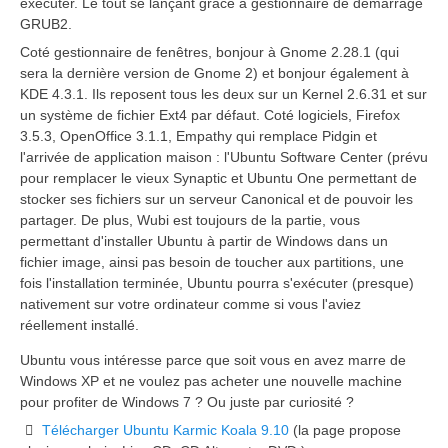
exécuter. Le tout se lançant grâce à gestionnaire de démarrage
GRUB2.
Coté gestionnaire de fenêtres, bonjour à Gnome 2.28.1 (qui
sera la dernière version de Gnome 2) et bonjour également à
KDE 4.3.1. Ils reposent tous les deux sur un Kernel 2.6.31 et sur
un système de fichier Ext4 par défaut. Coté logiciels, Firefox
3.5.3, OpenOffice 3.1.1, Empathy qui remplace Pidgin et
l'arrivée de application maison : l'Ubuntu Software Center (prévu
pour remplacer le vieux Synaptic et Ubuntu One permettant de
stocker ses fichiers sur un serveur Canonical et de pouvoir les
partager. De plus, Wubi est toujours de la partie, vous
permettant d'installer Ubuntu à partir de Windows dans un
fichier image, ainsi pas besoin de toucher aux partitions, une
fois l'installation terminée, Ubuntu pourra s'exécuter (presque)
nativement sur votre ordinateur comme si vous l'aviez
réellement installé.
Ubuntu vous intéresse parce que soit vous en avez marre de
Windows XP et ne voulez pas acheter une nouvelle machine
pour profiter de Windows 7 ? Ou juste par curiosité ?
Télécharger Ubuntu Karmic Koala 9.10
(la page propose