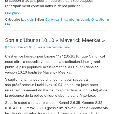
le support à 10 ans pour un peu plus de 2300 paquets
(principalement contenu dans le dépôt principal).
Lire plus ...
Catégories
Logiciels
Balises
Canonical
,
linux
,
ubuntu
,
Ubuntu One
,
Ubuntu
Pro
Sortie d’Ubuntu 10.10 « Maverick Meerkat »
Posted
10 octobre 2010
Laisser un commentaire
on
C'est en ce fameux jour binaire "42" (10/10/10) que Canonical
nous offre la nouvelle version de la distribution Linux grand
public la plus populaire actuellement alias Ubuntu dans sa
version 10.10 baptisée Maverick Meerkat.
Visuellement, il a peu de changement par rapport à
son prédécesseur Lucid Lynx 10.04, on pourra juste noter
un rafraîchissement du thème (toujours dans le ton violet) et de
la présence de la police officielle ubuntu dans l'interface.
Sous le capot c'est autre chose : Kernel 2.6.35, Gnome 2.32,
KDE 4.5.1, Firefox 3.6.10 (possibilité d'avoir Google Chrome via
les dépots officiels), Rekonq 0.6.1 (navigateur sous KDE),