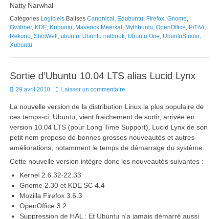
Natty Narwhal
Catégories
Logiciels
Balises
Canonical
,
Edubuntu
,
Firefox
,
Gnome
,
Gwibber
,
KDE
,
Kubuntu
,
Maverick Meerkat
,
Mythbuntu
,
OpenOffice
,
PiTiVi
,
Rekonq
,
ShotWell
,
ubuntu
,
Ubuntu netbook
,
Ubuntu One
,
UbuntuStudio
,
Xubuntu
Sortie d’Ubuntu 10.04 LTS alias Lucid Lynx
Posted
29 avril 2010
Laisser un commentaire
on
La nouvelle version de la distribution Linux la plus populaire de
ces temps-ci, Ubuntu, vient fraichement de sortir, arrivée en
version 10.04 LTS (pour Long Time Support), Lucid Lynx de son
petit nom propose de bonnes grosses nouveautés et autres
améliorations, notamment le temps de démarrage du système.
Cette nouvelle version intègre donc les nouveautés suivantes :
Kernel 2.6.32-22.33
Gnome 2.30 et KDE SC 4.4
Mozilla Firefox 3.6.3
OpenOffice 3.2
Suppression de HAL : Et Ubuntu n'a jamais démarré aussi