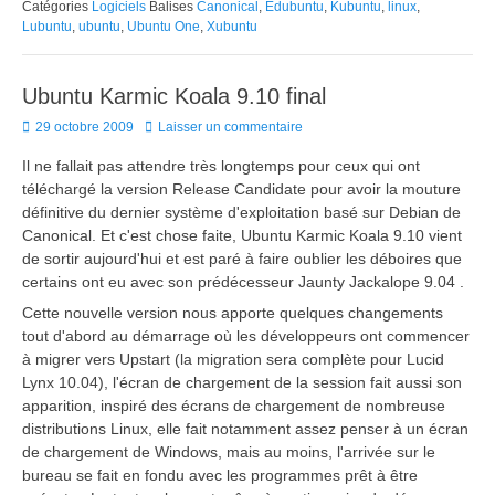
Catégories
Logiciels
Balises
Canonical
,
Edubuntu
,
Kubuntu
,
linux
,
Lubuntu
,
ubuntu
,
Ubuntu One
,
Xubuntu
Ubuntu Karmic Koala 9.10 final
Posted
29 octobre 2009
Laisser un commentaire
on
Il ne fallait pas attendre très longtemps pour ceux qui ont
téléchargé la version Release Candidate pour avoir la mouture
définitive du dernier système d'exploitation basé sur Debian de
Canonical. Et c'est chose faite, Ubuntu Karmic Koala 9.10 vient
de sortir aujourd'hui et est paré à faire oublier les déboires que
certains ont eu avec son prédécesseur Jaunty Jackalope 9.04 .
Cette nouvelle version nous apporte quelques changements
tout d'abord au démarrage où les développeurs ont commencer
à migrer vers Upstart (la migration sera complète pour Lucid
Lynx 10.04), l'écran de chargement de la session fait aussi son
apparition, inspiré des écrans de chargement de nombreuse
distributions Linux, elle fait notamment assez penser à un écran
de chargement de Windows, mais au moins, l'arrivée sur le
bureau se fait en fondu avec les programmes prêt à être