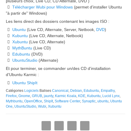
plusieurs choix, Live CD, CD Alternate, DVD )
Télécharger Wubi pour Windows
(permet d'installer Ubuntu
"à partir de" Windows)
Les liens direct des dossiers contenant les images ISO :
Ubuntu
(Live CD, Alternate, Server, Netbook,
DVD
)
Kubuntu
(Live CD, Alternate, Netbook)
Xubuntu
(Live CD, Alternate)
MythBuntu
(Live CD)
Edubuntu
(DVD)
UbuntuStudio
(Alternate)
Et pour terminer, se commander un/des CD d'installation
d'Ubuntu Karmic :
Ubuntu ShipIt
Catégories
Logiciels
Balises
Canonical
,
Debian
,
Edubuntu
,
Empathy
,
Firefox
,
Gnome
,
GRUB
,
jaunty
,
Karmic Koala
,
KDE
,
Kubuntu
,
Lucid Lynx
,
Mythbuntu
,
OpenOffice
,
ShipIt
,
Software Center
,
Synaptic
,
ubuntu
,
Ubuntu
One
,
UbuntuStudio
,
Wubi
,
Xubuntu