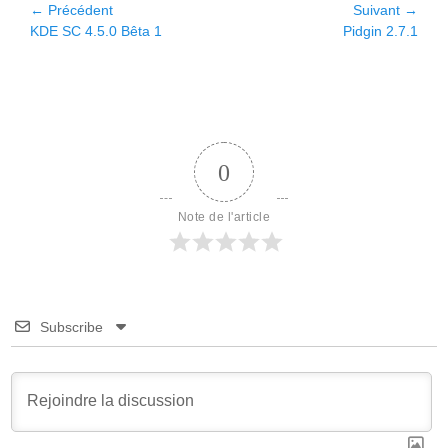
Navigation
← Précédent
Suivant →
Article
Article
KDE SC 4.5.0 Bêta 1
Pidgin 2.7.1
de
précédent :
suivant :
l’article
0
Note de l'article
Subscribe