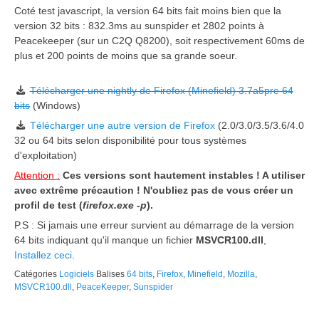
Coté test javascript, la version 64 bits fait moins bien que la
version 32 bits : 832.3ms au sunspider et 2802 points à
Peacekeeper (sur un C2Q Q8200), soit respectivement 60ms de
plus et 200 points de moins que sa grande soeur.
Télécharger une nightly de Firefox (Minefield) 3.7a5pre 64
bits
(Windows)
Télécharger une autre version de Firefox
(2.0/3.0/3.5/3.6/4.0
32 ou 64 bits selon disponibilité pour tous systèmes
d'exploitation)
Attention :
Ces versions sont hautement instables ! A utiliser
avec extrême précaution ! N'oubliez pas de vous créer un
profil de test (
firefox.exe -p
).
P.S : Si jamais une erreur survient au démarrage de la version
64 bits indiquant qu'il manque un fichier
MSVCR100.dll
,
Installez ceci
.
Catégories
Logiciels
Balises
64 bits
,
Firefox
,
Minefield
,
Mozilla
,
MSVCR100.dll
,
PeaceKeeper
,
Sunspider