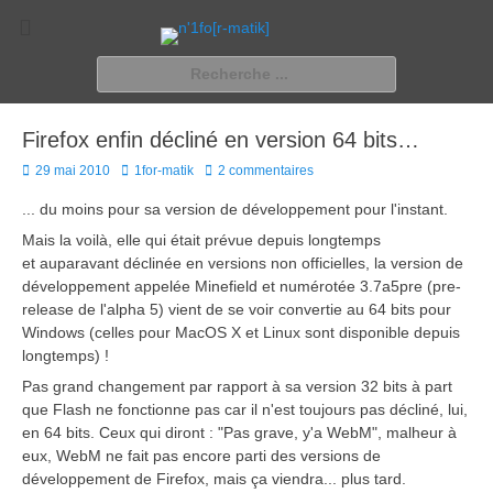
n'1fo[r-matik]
Pour les nymphos d'infos en info…
Rechercher :
Firefox enfin décliné en version 64 bits…
Posted
Author
29 mai 2010
1for-matik
2 commentaires
on
... du moins pour sa version de développement pour l'instant.
Mais la voilà, elle qui était prévue depuis longtemps
et auparavant déclinée en versions non officielles, la version de
développement appelée Minefield et numérotée 3.7a5pre (pre-
release de l'alpha 5) vient de se voir convertie au 64 bits pour
Windows (celles pour MacOS X et Linux sont disponible depuis
longtemps) !
Pas grand changement par rapport à sa version 32 bits à part
que Flash ne fonctionne pas car il n'est toujours pas décliné, lui,
en 64 bits. Ceux qui diront : "Pas grave, y'a WebM", malheur à
eux, WebM ne fait pas encore parti des versions de
développement de Firefox, mais ça viendra... plus tard.