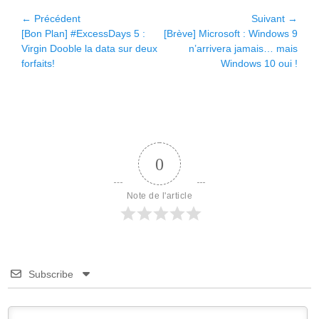
Navigation
← Précédent
Suivant →
Article
Article
[Bon Plan] #ExcessDays 5 :
[Brève] Microsoft : Windows 9
de
précédent :
suivant :
Virgin Dooble la data sur deux
n’arrivera jamais… mais
l’article
forfaits!
Windows 10 oui !
0
Note de l'article
Subscribe