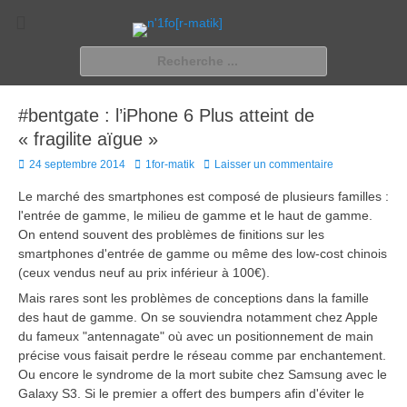
n'1fo[r-matik]
Pour les nymphos d'infos en info…
Rechercher :
#bentgate : l’iPhone 6 Plus atteint de
« fragilite aïgue »
Posted
Author
24 septembre 2014
1for-matik
Laisser un commentaire
on
Le marché des smartphones est composé de plusieurs familles :
l'entrée de gamme, le milieu de gamme et le haut de gamme.
On entend souvent des problèmes de finitions sur les
smartphones d'entrée de gamme ou même des low-cost chinois
(ceux vendus neuf au prix inférieur à 100€).
Mais rares sont les problèmes de conceptions dans la famille
des haut de gamme. On se souviendra notamment chez Apple
du fameux "antennagate" où avec un positionnement de main
précise vous faisait perdre le réseau comme par enchantement.
Ou encore le syndrome de la mort subite chez Samsung avec le
Galaxy S3. Si le premier a offert des bumpers afin d'éviter le