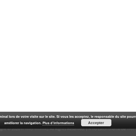
rminal lors de votre visite sur le site. Si vous les acceptez, le responsable du site pou
Accepter
améliorer la navigation.
Plus d’informations
ight © 2026
n'1fo[r-matik]
. All Rights Reserved. | n1fo catch theme de
1for