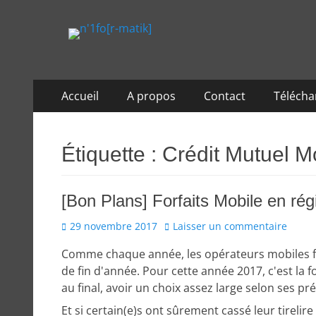
n'1fo[r-matik]
Pour les nymphos d'infos en info…
Aller
Menu
Accueil
A propos
Contact
Téléch
au
principal
contenu
Étiquette :
Crédit Mutuel M
[Bon Plans] Forfaits Mobile en ré
Posted
29 novembre 2017
Laisser un commentaire
on
Comme chaque année, les opérateurs mobiles fon
de fin d'année. Pour cette année 2017, c'est la 
au final, avoir un choix assez large selon ses 
Et si certain(e)s ont sûrement cassé leur tireli