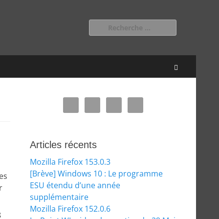
Rechercher :
Recherche
Articles récents
Mozilla Firefox 153.0.3
[Brève] Windows 10 : Le programme
es
ESU étendu d’une année
r
supplémentaire
Mozilla Firefox 152.0.6
8