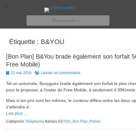
n'1fo[r-matik]
Pour les nymphos d'infos en info…
Rechercher :
Étiquette :
B&YOU
[Bon Plan] B&You brade également son forfait 
Free Mobile)
Posted
22 mai 2018
Laisser un commentaire
on
Tel un automate, Bouygues brade également son forfait le plus che
pour le proposer, à l'instar de Free Mobile, à seulement 4.99€/moi
Mais si les prix sont les mêmes, le contenu diffère entre les deux o
s'attendre à :
Lire plus ...
Catégories
Téléphonie
Balises
B&YOU
,
Bon Plan
,
Promo