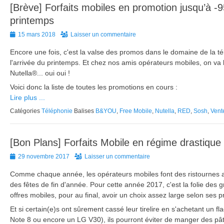
[Brève] Forfaits mobiles en promotion jusqu’à -9
printemps
Posted
15 mars 2018
Laisser un commentaire
on
Encore une fois, c'est la valse des promos dans le domaine de la té
l'arrivée du printemps. Et chez nos amis opérateurs mobiles, on va b
Nutella®... oui oui !
Voici donc la liste de toutes les promotions en cours :
Lire plus ...
Catégories
Téléphonie
Balises
B&YOU
,
Free Mobile
,
Nutella
,
RED
,
Sosh
,
Vent
[Bon Plans] Forfaits Mobile en régime drastique
Posted
29 novembre 2017
Laisser un commentaire
on
Comme chaque année, les opérateurs mobiles font des ristournes a
des fêtes de fin d'année. Pour cette année 2017, c'est la folie des
offres mobiles, pour au final, avoir un choix assez large selon se
Et si certain(e)s ont sûrement cassé leur tirelire en s'achetant un
Note 8 ou encore un LG V30), ils pourront éviter de manger des pâ