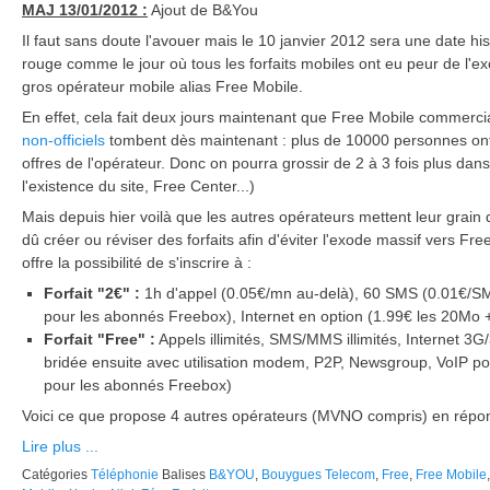
MAJ 13/01/2012 :
Ajout de B&You
Il faut sans doute l'avouer mais le 10 janvier 2012 sera une date hi
rouge comme le jour où tous les forfaits mobiles ont eu peur de l'ex
gros opérateur mobile alias Free Mobile.
En effet, cela fait deux jours maintenant que Free Mobile commercia
non-officiels
tombent dès maintenant : plus de 10000 personnes ont a
offres de l'opérateur. Donc on pourra grossir de 2 à 3 fois plus dan
l'existence du site, Free Center...)
Mais depuis hier voilà que les autres opérateurs mettent leur grain d
dû créer ou réviser des forfaits afin d'éviter l'exode massif vers Fr
offre la possibilité de s'inscrire à :
Forfait "2€" :
1h d'appel (0.05€/mn au-delà), 60 SMS (0.01€/S
pour les abonnés Freebox), Internet en option (1.99€ les 20Mo 
Forfait "Free" :
Appels illimités, SMS/MMS illimités, Internet 3G
bridée ensuite avec utilisation modem, P2P, Newsgroup, VoIP p
pour les abonnés Freebox)
Voici ce que propose 4 autres opérateurs (MVNO compris) en répon
Lire plus ...
Catégories
Téléphonie
Balises
B&YOU
,
Bouygues Telecom
,
Free
,
Free Mobile