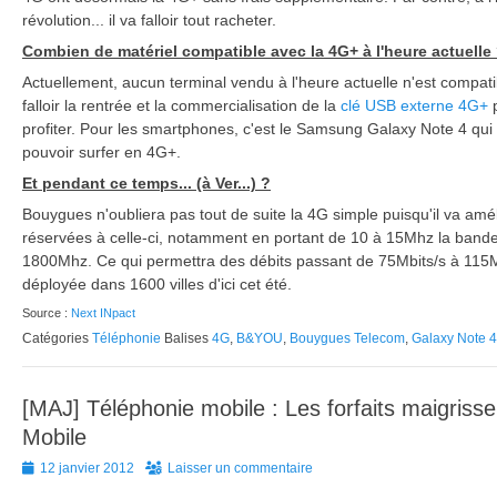
révolution... il va falloir tout racheter.
Combien de matériel compatible avec la 4G+ à l'heure actuelle
Actuellement, aucun terminal vendu à l'heure actuelle n'est compatib
falloir la rentrée et la commercialisation de la
clé USB externe 4G+
p
profiter. Pour les smartphones, c'est le Samsung Galaxy Note 4 qui 
pouvoir surfer en 4G+.
Et pendant ce temps... (à Ver...) ?
Bouygues n'oubliera pas tout de suite la 4G simple puisqu'il va am
réservées à celle-ci, notamment en portant de 10 à 15Mhz la band
1800Mhz. Ce qui permettra des débits passant de 75Mbits/s à 115Mb
déployée dans 1600 villes d'ici cet été.
Source :
Next INpact
Catégories
Téléphonie
Balises
4G
,
B&YOU
,
Bouygues Telecom
,
Galaxy Note 4
[MAJ] Téléphonie mobile : Les forfaits maigriss
Mobile
Posted
12 janvier 2012
Laisser un commentaire
on