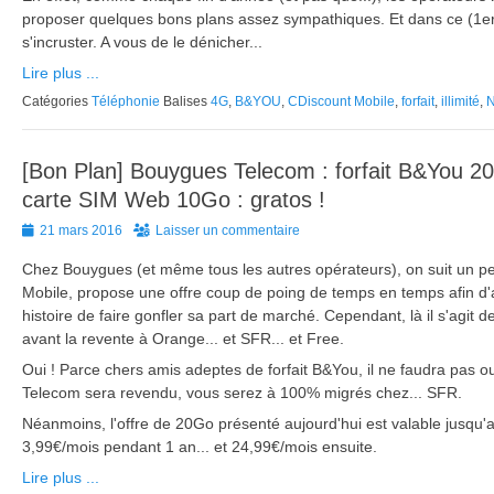
proposer quelques bons plans assez sympathiques. Et dans ce (1er ?
s'incruster. A vous de le dénicher...
Lire plus ...
Catégories
Téléphonie
Balises
4G
,
B&YOU
,
CDiscount Mobile
,
forfait
,
illimité
,
N
[Bon Plan] Bouygues Telecom : forfait B&You 2
carte SIM Web 10Go : gratos !
Posted
21 mars 2016
Laisser un commentaire
on
Chez Bouygues (et même tous les autres opérateurs), on suit un p
Mobile, propose une offre coup de poing de temps en temps afin d'
histoire de faire gonfler sa part de marché. Cependant, là il s'agit d
avant la revente à Orange... et SFR... et Free.
Oui ! Parce chers amis adeptes de forfait B&You, il ne faudra pas o
Telecom sera revendu, vous serez à 100% migrés chez... SFR.
Néanmoins, l'offre de 20Go présenté aujourd'hui est valable jusqu
3,99€/mois pendant 1 an... et 24,99€/mois ensuite.
Lire plus ...