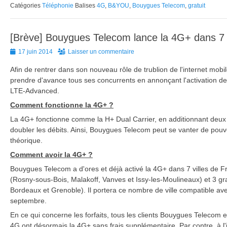
Catégories
Téléphonie
Balises
4G
,
B&YOU
,
Bouygues Telecom
,
gratuit
[Brève] Bouygues Telecom lance la 4G+ dans 7 v
Posted
17 juin 2014
Laisser un commentaire
on
Afin de rentrer dans son nouveau rôle de trublion de l'internet mo
prendre d'avance tous ses concurrents en annonçant l'activation d
LTE-Advanced.
Comment fonctionne la 4G+ ?
La 4G+ fonctionne comme la H+ Dual Carrier, en additionnant deux
doubler les débits. Ainsi, Bouygues Telecom peut se vanter de pouvo
théorique.
Comment avoir la 4G+ ?
Bouygues Telecom a d'ores et déjà activé la 4G+ dans 7 villes de F
(Rosny-sous-Bois, Malakoff, Vanves et Issy-les-Moulineaux) et 3 gr
Bordeaux et Grenoble). Il portera ce nombre de ville compatible avec
septembre.
En ce qui concerne les forfaits, tous les clients Bouygues Telecom e
4G ont désormais la 4G+ sans frais supplémentaire. Par contre, à l'