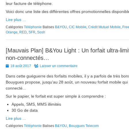
leur facture de téléphone.
Voici donc une liste des différentes offres promotionnelles disponible
Lire plus ...
Catégories
Téléphonie
Balises
B&YOU
,
CIC Mobile
,
Crédit Mutuel Mobile
,
Fre
Orange
,
RED
,
SFR
,
Sosh
[Mauvais Plan] B&You Light : Un forfait ultra-limi
non-connectés…
Posted
18 août 2017
Laisser un commentaire
on
Dans cette guéguerre des forfaits mobiles, il y a parfois de très bon
Bouygues propose, jusqu'au 28 août, un nouveau forfait mobile qui fe
connecté...
Sur le papier, le forfait est super simple à comprendre :
Appels, SMS, MMS illimités
30 Go de data
Lire plus ...
Catégories
Téléphonie
Balises
B&YOU
,
Bouygues Telecom