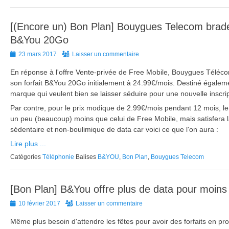
[(Encore un) Bon Plan] Bouygues Telecom brade 
B&You 20Go
Posted
23 mars 2017
Laisser un commentaire
on
En réponse à l'offre Vente-privée de Free Mobile, Bouygues Téléc
son forfait B&You 20Go initialement à 24.99€/mois. Destiné égale
marque qui veulent bien se laisser séduire pour une nouvelle inscrip
Par contre, pour le prix modique de 2.99€/mois pendant 12 mois, l
un peu (beaucoup) moins que celui de Free Mobile, mais satisfera 
sédentaire et non-boulimique de data car voici ce que l'on aura :
Lire plus ...
Catégories
Téléphonie
Balises
B&YOU
,
Bon Plan
,
Bouygues Telecom
[Bon Plan] B&You offre plus de data pour moin
Posted
10 février 2017
Laisser un commentaire
on
Même plus besoin d'attendre les fêtes pour avoir des forfaits en pr