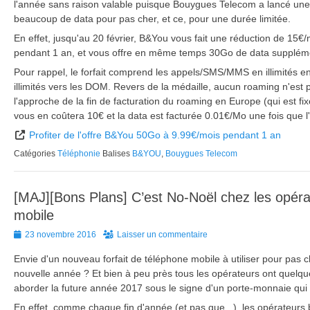
l'année sans raison valable puisque Bouygues Telecom a lancé une 
beaucoup de data pour pas cher, et ce, pour une durée limitée.
En effet, jusqu'au 20 février, B&You vous fait une réduction de 15€/m
pendant 1 an, et vous offre en même temps 30Go de data suppléme
Pour rappel, le forfait comprend les appels/SMS/MMS en illimités e
illimités vers les DOM. Revers de la médaille, aucun roaming n'est p
l'approche de la fin de facturation du roaming en Europe (qui est fi
vous en coûtera 10€ et la data est facturée 0.01€/Mo une fois que 
Profiter de l'offre B&You 50Go à 9.99€/mois pendant 1 an
Catégories
Téléphonie
Balises
B&YOU
,
Bouygues Telecom
[MAJ][Bons Plans] C’est No-Noël chez les opéra
mobile
Posted
23 novembre 2016
Laisser un commentaire
on
Envie d'un nouveau forfait de téléphone mobile à utiliser pour pas
nouvelle année ? Et bien à peu près tous les opérateurs ont quelq
aborder la future année 2017 sous le signe d'un porte-monnaie qui 
En effet, comme chaque fin d'année (et pas que...), les opérateurs b