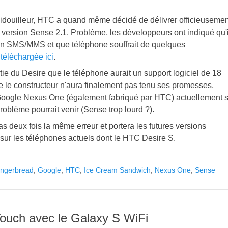
 bidouilleur, HTC a quand même décidé de délivrer officieusemen
version Sense 2.1. Problème, les développeurs ont indiqué qu'i
ion SMS/MMS et que téléphone souffrait de quelques
e
téléchargée ici
.
ie du Desire que le téléphone aurait un support logiciel de 18
e le constructeur n'aura finalement pas tenu ses promesses,
 Google Nexus One (également fabriqué par HTC) actuellement 
roblème pourrait venir (Sense trop lourd ?).
as deux fois la même erreur et portera les futures versions
ur les téléphones actuels dont le HTC Desire S.
ingerbread
,
Google
,
HTC
,
Ice Cream Sandwich
,
Nexus One
,
Sense
ouch avec le Galaxy S WiFi