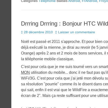
Catégories
Téléphonie
Balises
Android
,
FrAndroid
,
Froyo
Drrring Drrring : Bonjour HTC Wildf
Posted
28 décembre 2010
Laisser un commentaire
on
Noël est passé et 2011 s'approche. Et pour bien com
déjà exécuté la mienne, je dirai au revoir (le 5 jan
Orange) après 2 ans et 2 mois de bons services, il 
la téléphonie mobile classique.
C'est pour cela que je me suis tourné vers un smar
MON
utilisation du mobile... donc il ne faut pas qu'
WiFi/3G. C'est pour cela que j'ai jeté mon dévolu s
sa résolution "pourrie" comme ils le disent dans cer
qui sait, enfin il est vrai que le WildFire a exacte
écran de 2". Mais ça reste suffisant pour une utilis