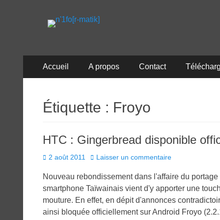
n'1fo[r-matik]
Pour les nymphos d'infos en info…
Menu
Aller
Accueil
A propos
Contact
Téléchar
au
principal
contenu
Étiquette :
Froyo
HTC : Gingerbread disponible offi
Posted
2 août 2011
Laisser un commentaire
on
Nouveau rebondissement dans l'affaire du portage 
smartphone Taïwainais vient d'y apporter une touch
mouture. En effet, en dépit d'annonces contradictoir
ainsi bloquée officiellement sur Android Froyo (2.2.