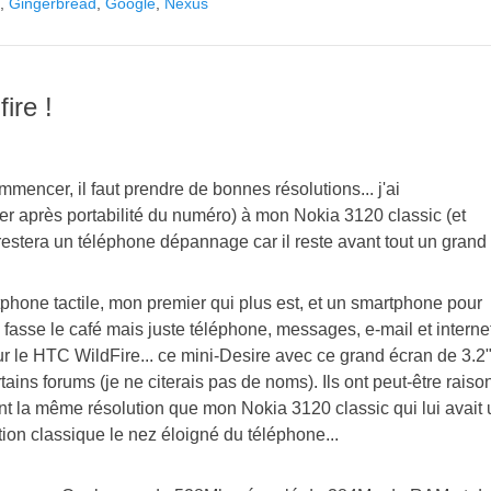
,
Gingerbread
,
Google
,
Nexus
ire !
mencer, il faut prendre de bonnes résolutions... j'ai
vier après portabilité du numéro) à mon Nokia 3120 classic (et
restera un téléphone dépannage car il reste avant tout un grand
tphone tactile, mon premier qui plus est, et un smartphone pour
il fasse le café mais juste téléphone, messages, e-mail et interne
ur le HTC WildFire... ce mini-Desire avec ce grand écran de 3.2"
tains forums (je ne citerais pas de noms). Ils ont peut-être raiso
ment la même résolution que mon Nokia 3120 classic qui lui avait
ation classique le nez éloigné du téléphone...