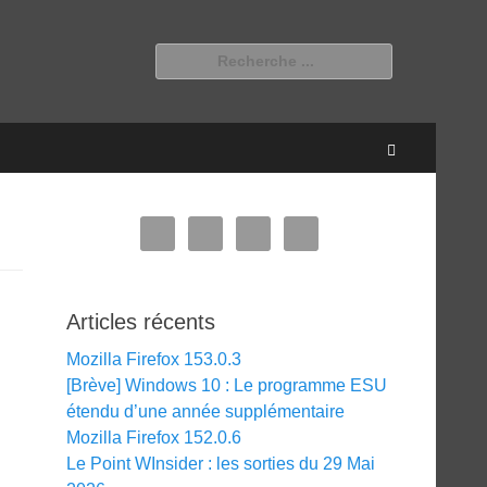
Rechercher :
Recherche
Articles récents
Mozilla Firefox 153.0.3
[Brève] Windows 10 : Le programme ESU
étendu d’une année supplémentaire
Mozilla Firefox 152.0.6
Le Point WInsider : les sorties du 29 Mai