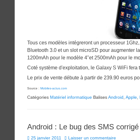
Tous ces modèles intégreront un processeur 1Ghz, d'
Bluetooth 3.0 et un slot microSD pour augmenter la
1200mAh pour le modèle 4"et 2500mAh pour le mo
Coté système d'exploitation, le Galaxy S WiFi fera 
Le prix de vente débute à partir de 239.90 euros po
Source :
Mobiles-actus.com
Catégories
Matériel informatique
Balises
Android
,
Apple
,
Android : Le bug des SMS corrigé
Posted
25 janvier 2011
Laisser un commentaire