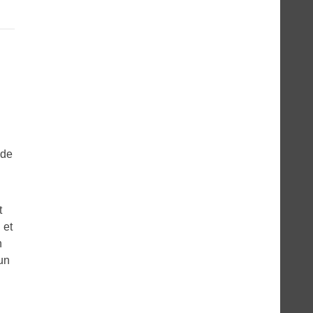
 de
t
 et
n
 un