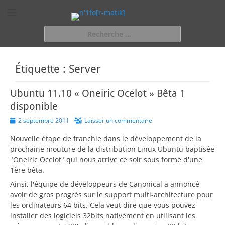
n'1fo[r-matik]
Pour les nymphos d'infos en info…
Rechercher :
Étiquette :
Server
Ubuntu 11.10 « Oneiric Ocelot » Bêta 1
disponible
Posted
2 septembre 2011
Laisser un commentaire
on
Nouvelle étape de franchie dans le développement de la
prochaine mouture de la distribution Linux Ubuntu baptisée
"Oneiric Ocelot" qui nous arrive ce soir sous forme d'une
1ère bêta.
Ainsi, l'équipe de développeurs de Canonical a annoncé
avoir de gros progrès sur le support multi-architecture pour
les ordinateurs 64 bits. Cela veut dire que vous pouvez
installer des logiciels 32bits nativement en utilisant les