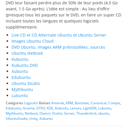
DVD leur faisant perdre plus de 50% de leur poids (4.0 Go
avant, 1.5 Go après). L'idée est simple : Au lieu d'offrir
(presque) tous les paquets sur le DVD, en faire un super CD
incluant toutes les langues et quelques logiciels
supplémentaire.
Live CD et CD Alternate Ubuntu et Ubuntu Server
Images Ubuntu Cloud
DVD Ubuntu, Images ARM préinstallées, sources
Ubuntu Netboot
Kubuntu
Kubuntu DVD
Xubuntu
Edubuntu
Ubuntu Studio
Mythbuntu
Lubuntu
Catégories
Logiciels
Balises
Amarok
,
ARM
,
Banshee
,
Canonical
,
Compiz
,
Edubuntu
,
Gnome
,
GTK3
,
KDE
,
Kubuntu
,
Lenses
,
LightDM
,
Lubuntu
,
Mythbuntu
,
Netboot
,
Oneiric Ocelot
,
Server
,
Thunderbird
,
ubuntu
,
UbuntuStudio
,
Unity
,
Xubuntu