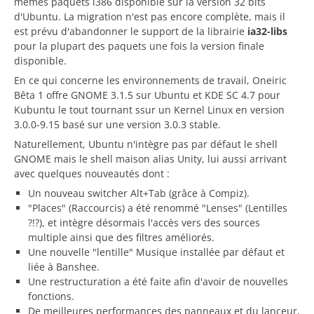
mêmes paquets i386 disponible sur la version 32 bits
d'Ubuntu. La migration n'est pas encore complète, mais il
est prévu d'abandonner le support de la librairie
ia32-libs
pour la plupart des paquets une fois la version finale
disponible.
En ce qui concerne les environnements de travail, Oneiric
Bêta 1 offre GNOME 3.1.5 sur Ubuntu et KDE SC 4.7 pour
Kubuntu le tout tournant ssur un Kernel Linux en version
3.0.0-9.15 basé sur une version 3.0.3 stable.
Naturellement, Ubuntu n'intègre pas par défaut le shell
GNOME mais le shell maison alias Unity, lui aussi arrivant
avec quelques nouveautés dont :
Un nouveau switcher Alt+Tab (grâce à Compiz).
"Places" (Raccourcis) a été renommé "Lenses" (Lentilles
?!?), et intègre désormais l'accès vers des sources
multiple ainsi que des filtres améliorés.
Une nouvelle "lentille" Musique installée par défaut et
liée à Banshee.
Une restructuration a été faite afin d'avoir de nouvelles
fonctions.
De meilleures performances des panneaux et du lanceur,