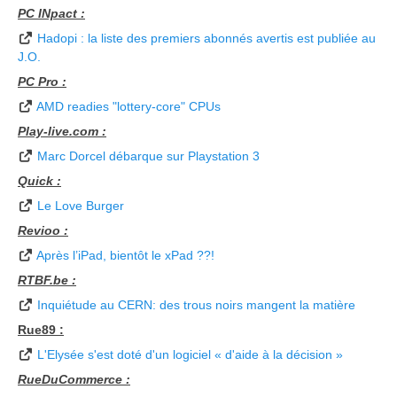
PC INpact :
Hadopi : la liste des premiers abonnés avertis est publiée au
J.O.
PC Pro :
AMD readies "lottery-core" CPUs
Play-live.com :
Marc Dorcel débarque sur Playstation 3
Quick :
Le Love Burger
Revioo :
Après l’iPad, bientôt le xPad ??!
RTBF.be :
Inquiétude au CERN: des trous noirs mangent la matière
Rue89 :
L'Elysée s'est doté d'un logiciel « d'aide à la décision »
RueDuCommerce :