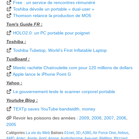
Free : un service de rencontres rémunéré
Toshiba dévoile un portable « dual-user »
Thomson relance la production de MO5
Tom's Guide FR :
HOLO2.0: un PC portable pour poignet
Toshiba :
Toshiba Tubetop, World's First Inflatable Laptop
TuxBoard :
Meetic rachète Chatroulette.com pour 120 millions de dollars
Apple lance le iPhone Point G
Yahoo :
Le gouvernement teste le scanner corporel portable
Youtube Blog :
TEXTp saves YouTube bandwidth, money
Revoir les poissons des années :
2009
,
2008
,
2007
,
2006
,
2005
Catégories
La vie du Web
Balises
01net
,
3D
,
A380
,
Air Force One
,
Airbus
,
AMD
,
Antec
,
Apple
,
April
,
Ariase
,
Audiofanzine
,
Axe-net
,
BHMag
,
Blizzard
,