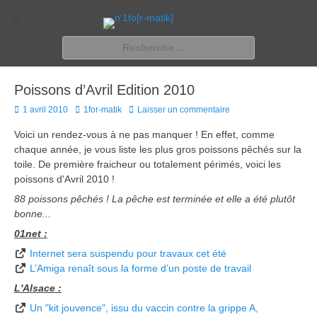
n'1fo[r-matik]
Pour les nymphos d'infos en info…
Rechercher :
Poissons d’Avril Edition 2010
Posted
Author
1 avril 2010
1for-matik
Laisser un commentaire
on
Voici un rendez-vous à ne pas manquer ! En effet, comme
chaque année, je vous liste les plus gros poissons pêchés sur la
toile. De première fraicheur ou totalement périmés, voici les
poissons d'Avril 2010 !
88 poissons pêchés ! La pêche est terminée et elle a été plutôt
bonne...
01net :
Internet sera suspendu pour travaux cet été
L’Amiga renaît sous la forme d’un poste de travail
L'Alsace :
Un "kit jouvence", issu du vaccin contre la grippe A,