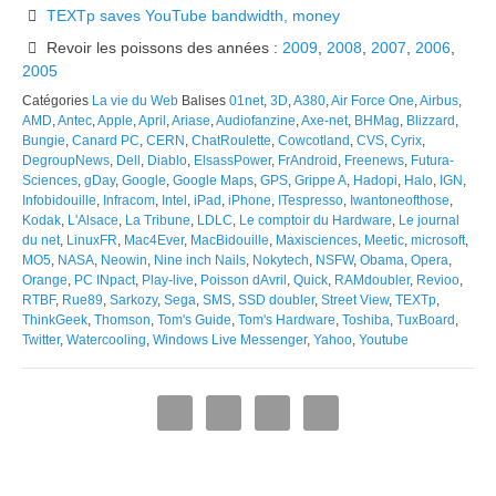
TEXTp saves YouTube bandwidth, money
Revoir les poissons des années :
2009
,
2008
,
2007
,
2006
,
2005
Catégories
La vie du Web
Balises
01net
,
3D
,
A380
,
Air Force One
,
Airbus
,
AMD
,
Antec
,
Apple
,
April
,
Ariase
,
Audiofanzine
,
Axe-net
,
BHMag
,
Blizzard
,
Bungie
,
Canard PC
,
CERN
,
ChatRoulette
,
Cowcotland
,
CVS
,
Cyrix
,
DegroupNews
,
Dell
,
Diablo
,
ElsassPower
,
FrAndroid
,
Freenews
,
Futura-
Sciences
,
gDay
,
Google
,
Google Maps
,
GPS
,
Grippe A
,
Hadopi
,
Halo
,
IGN
,
Infobidouille
,
Infracom
,
Intel
,
iPad
,
iPhone
,
ITespresso
,
Iwantoneofthose
,
Kodak
,
L'Alsace
,
La Tribune
,
LDLC
,
Le comptoir du Hardware
,
Le journal
du net
,
LinuxFR
,
Mac4Ever
,
MacBidouille
,
Maxisciences
,
Meetic
,
microsoft
,
MO5
,
NASA
,
Neowin
,
Nine inch Nails
,
Nokytech
,
NSFW
,
Obama
,
Opera
,
Orange
,
PC INpact
,
Play-live
,
Poisson dAvril
,
Quick
,
RAMdoubler
,
Revioo
,
RTBF
,
Rue89
,
Sarkozy
,
Sega
,
SMS
,
SSD doubler
,
Street View
,
TEXTp
,
ThinkGeek
,
Thomson
,
Tom's Guide
,
Tom's Hardware
,
Toshiba
,
TuxBoard
,
Twitter
,
Watercooling
,
Windows Live Messenger
,
Yahoo
,
Youtube