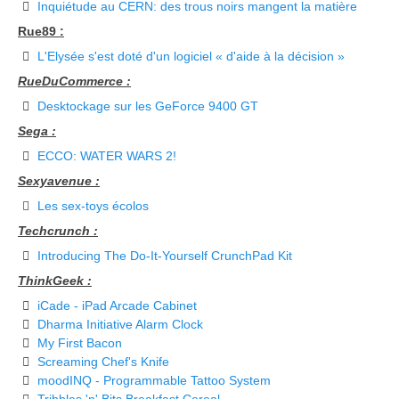
Inquiétude au CERN: des trous noirs mangent la matière
Rue89 :
L'Elysée s'est doté d'un logiciel « d'aide à la décision »
RueDuCommerce :
Desktockage sur les GeForce 9400 GT
Sega :
ECCO: WATER WARS 2!
Sexyavenue :
Les sex-toys écolos
Techcrunch :
Introducing The Do-It-Yourself CrunchPad Kit
ThinkGeek :
iCade - iPad Arcade Cabinet
Dharma Initiative Alarm Clock
My First Bacon
Screaming Chef's Knife
moodINQ - Programmable Tattoo System