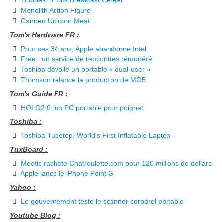
Tribbles 'n' Bits Breakfast Cereal
Monolith Action Figure
Canned Unicorn Meat
Tom's Hardware FR :
Pour ses 34 ans, Apple abandonne Intel
Free : un service de rencontres rémunéré
Toshiba dévoile un portable « dual-user »
Thomson relance la production de MO5
Tom's Guide FR :
HOLO2.0: un PC portable pour poignet
Toshiba :
Toshiba Tubetop, World's First Inflatable Laptop
TuxBoard :
Meetic rachète Chatroulette.com pour 120 millions de dollars
Apple lance le iPhone Point G
Yahoo :
Le gouvernement teste le scanner corporel portable
Youtube Blog :