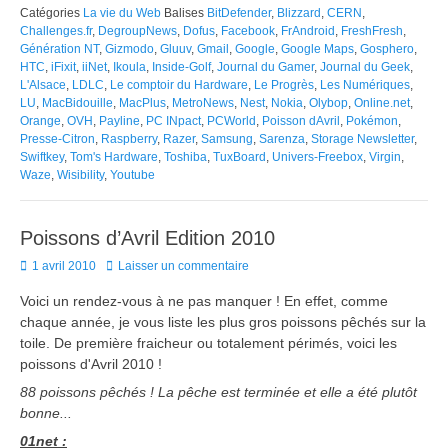
Catégories
La vie du Web
Balises
BitDefender
,
Blizzard
,
CERN
,
Challenges.fr
,
DegroupNews
,
Dofus
,
Facebook
,
FrAndroid
,
FreshFresh
,
Génération NT
,
Gizmodo
,
Gluuv
,
Gmail
,
Google
,
Google Maps
,
Gosphero
,
HTC
,
iFixit
,
iiNet
,
Ikoula
,
Inside-Golf
,
Journal du Gamer
,
Journal du Geek
,
L'Alsace
,
LDLC
,
Le comptoir du Hardware
,
Le Progrès
,
Les Numériques
,
LU
,
MacBidouille
,
MacPlus
,
MetroNews
,
Nest
,
Nokia
,
Olybop
,
Online.net
,
Orange
,
OVH
,
Payline
,
PC INpact
,
PCWorld
,
Poisson dAvril
,
Pokémon
,
Presse-Citron
,
Raspberry
,
Razer
,
Samsung
,
Sarenza
,
Storage Newsletter
,
Swiftkey
,
Tom's Hardware
,
Toshiba
,
TuxBoard
,
Univers-Freebox
,
Virgin
,
Waze
,
Wisibility
,
Youtube
Poissons d’Avril Edition 2010
Posted
1 avril 2010
Laisser un commentaire
on
Voici un rendez-vous à ne pas manquer ! En effet, comme
chaque année, je vous liste les plus gros poissons pêchés sur la
toile. De première fraicheur ou totalement périmés, voici les
poissons d'Avril 2010 !
88 poissons pêchés ! La pêche est terminée et elle a été plutôt
bonne...
01net :