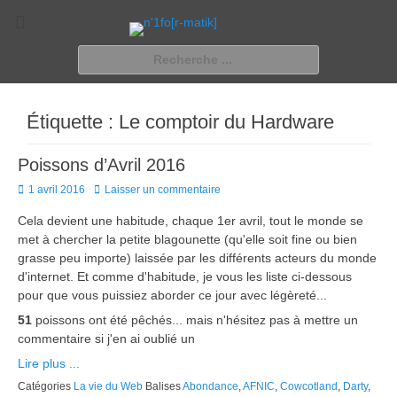
n'1fo[r-matik]
Pour les nymphos d'infos en info…
Rechercher :
Étiquette :
Le comptoir du Hardware
Poissons d’Avril 2016
Posted
1 avril 2016
Laisser un commentaire
on
Cela devient une habitude, chaque 1er avril, tout le monde se
met à chercher la petite blagounette (qu'elle soit fine ou bien
grasse peu importe) laissée par les différents acteurs du monde
d'internet. Et comme d'habitude, je vous les liste ci-dessous
pour que vous puissiez aborder ce jour avec légèreté...
51
poissons ont été pêchés... mais n'hésitez pas à mettre un
commentaire si j'en ai oublié un
Lire plus ...
Catégories
La vie du Web
Balises
Abondance
,
AFNIC
,
Cowcotland
,
Darty
,