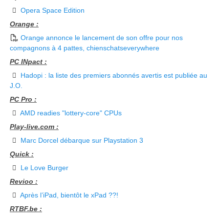
Opera Space Edition
Orange :
Orange annonce le lancement de son offre pour nos
compagnons à 4 pattes, chienschatseverywhere
PC INpact :
Hadopi : la liste des premiers abonnés avertis est publiée au
J.O.
PC Pro :
AMD readies "lottery-core" CPUs
Play-live.com :
Marc Dorcel débarque sur Playstation 3
Quick :
Le Love Burger
Revioo :
Après l’iPad, bientôt le xPad ??!
RTBF.be :