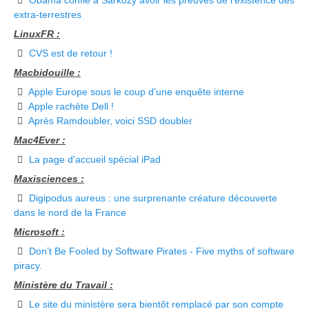
Obama confie à Sarkozy avoir les preuves de l'existence des
extra-terrestres
LinuxFR :
CVS est de retour !
Macbidouille :
Apple Europe sous le coup d'une enquête interne
Apple rachète Dell !
Après Ramdoubler, voici SSD doubler
Mac4Ever :
La page d'accueil spécial iPad
Maxisciences :
Digipodus aureus : une surprenante créature découverte
dans le nord de la France
Microsoft :
Don’t Be Fooled by Software Pirates - Five myths of software
piracy.
Ministère du Travail :
Le site du ministère sera bientôt remplacé par son compte