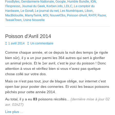
FossBytes
,
Gendarmerie Nationale
,
Google
,
Humble Bundle
,
IGN
,
ITespresso
,
Journal du Geek
,
Korben.info
,
LDLC
,
Le comptoir du
Hardware
,
Le Gorafi
,
Le journal du net
,
Les Numériques
,
Libon
,
MacBidouille
,
MamyTwink
,
MSI
,
NouvelObs
,
Poisson dAvril
,
RATP
,
Razer
,
TweakTown
,
Usine Nouvelle
Poisson d’Avril 2014
Posted
1 avril 2014
Un commentaire
on
Comme chaque année, et ce depuis la nuit des temps (je rigole
bien sûr), il y a un jour parmi les 364 autres qui sert à glorifier
un animal précis. Et le 1er avril, c'est le jour du poisson ! Donc
attention à vous et vérifiez bien si vous n'avez pas quelque
chose collé sur votre dos.
Mais ce n'est pas tout, jour de blague oblige, sur internet c'est
open bar pour poster des conneries. Et voici les beaux poissons
pêchés pour cette année 2014.
Au total, il y a eu
83
poissons récoltés...
(dernière mise à jour 02
avr. 01h27)
Lire plus ...