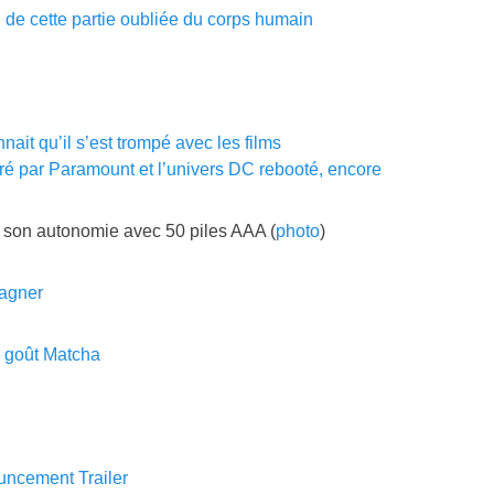
de cette partie oubliée du corps humain
nait qu’il s’est trompé avec les films
é par Paramount et l’univers DC rebooté, encore
 son autonomie avec 50 piles AAA (
photo
)
gagner
o goût Matcha
ouncement Trailer