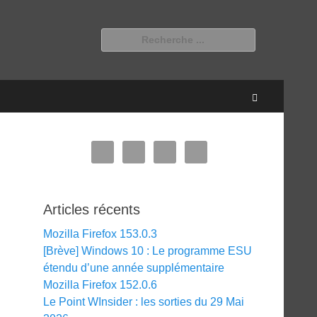
Rechercher :
Recherche
Articles récents
Mozilla Firefox 153.0.3
[Brève] Windows 10 : Le programme ESU
étendu d’une année supplémentaire
Mozilla Firefox 152.0.6
Le Point WInsider : les sorties du 29 Mai