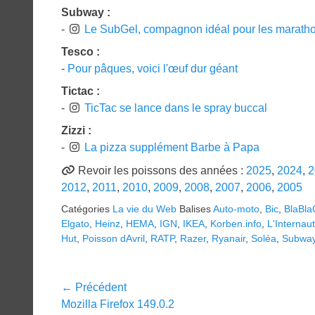
Subway :
-
Le SubGel, compagnon idéal pour les marath
Tesco :
-
Pour pâques, voici l'œuf dur géant
Tictac :
-
TicTac se lance dans le spray buccal
Zizzi :
-
La pizza supplément Barbe à Papa
Revoir les poissons des années :
2025
,
2024
,
2
2012
,
2011
,
2010
,
2009
,
2008
,
2007
,
2006
,
2005
Catégories
La vie du Web
Balises
Auto-moto
,
Bic
,
BlaBla
Elgato
,
Heinz
,
HEMA
,
IGN
,
IKEA
,
Korben.info
,
L'Internau
Hut
,
Poisson dAvril
,
RATP
,
Razer
,
Ryanair
,
Soléa
,
Subwa
Navigation
← Précédent
Article
Mozilla Firefox 149.0.2