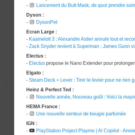
-
Lancement du Butt Mask, de quoi prendre soin 
Dyson :
-
DysonPet
Ecran Large :
-
Kaamelott 3 : Alexandre Astier annule tout et recon
-
Zack Snyder revient à Superman : James Gunn vir
Electus :
-
Electus
propose le Nano Extender pour prolonger
Elgato :
-
Steam Deck + Lever : Tirer le levier pour ne rien 
Heinz & Perfect Ted :
-
Nouvelle année, Nouveau goût : Voici la may
HEMA France :
-
Une nouvelle senteur de bougie parfumée
IGN :
-
PlayStation Project Playmo | Al Copilot - Ann