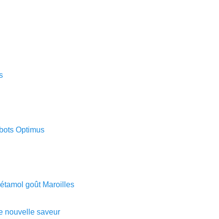
s
obots Optimus
étamol goût Maroilles
e nouvelle saveur