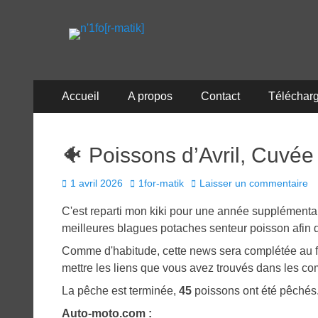
n'1fo[r-matik]
Pour les nymphos d'infos en info…
Menu
Aller
Accueil
A propos
Contact
Téléchar
au
principal
contenu
🐠 Poissons d’Avril, Cuvé
Posted
Author
1 avril 2026
1for-matik
Laisser un commentaire
on
C'est reparti mon kiki pour une année supplémentaire
meilleures blagues potaches senteur poisson afin de 
Comme d'habitude, cette news sera complétée au f
mettre les liens que vous avez trouvés dans les c
La pêche est terminée,
45
poissons ont été pêchés
Auto-moto.com :