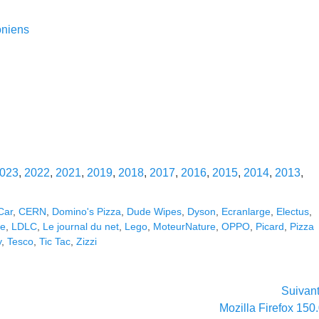
oniens
023
,
2022
,
2021
,
2019
,
2018
,
2017
,
2016
,
2015
,
2014
,
2013
,
Car
,
CERN
,
Domino's Pizza
,
Dude Wipes
,
Dyson
,
Ecranlarge
,
Electus
,
te
,
LDLC
,
Le journal du net
,
Lego
,
MoteurNature
,
OPPO
,
Picard
,
Pizza
y
,
Tesco
,
Tic Tac
,
Zizzi
Suivan
Article
Mozilla Firefox 150.