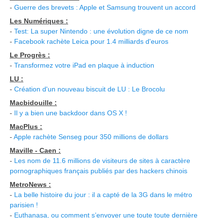
-
Guerre des brevets : Apple et Samsung trouvent un accord
Les Numériques :
-
Test: La super Nintendo : une évolution digne de ce nom
-
Facebook rachète Leica pour 1.4 milliards d'euros
Le Progrès :
-
Transformez votre iPad en plaque à induction
LU :
-
Création d'un nouveau biscuit de LU : Le Brocolu
Macbidouille :
-
Il y a bien une backdoor dans OS X !
MacPlus :
-
Apple rachète Senseg pour 350 millions de dollars
Maville - Caen :
-
Les nom de 11.6 millions de visiteurs de sites à caractère
pornographiques français publiés par des hackers chinois
MetroNews :
-
La belle histoire du jour : il a capté de la 3G dans le métro
parisien !
-
Euthanasa, ou comment s’envoyer une toute toute dernière