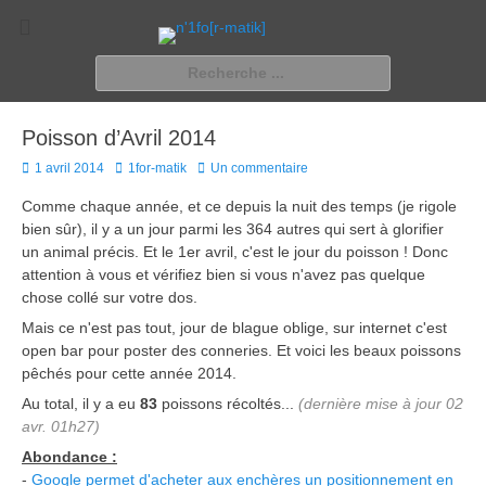
n'1fo[r-matik]
Pour les nymphos d'infos en info…
Rechercher :
Poisson d’Avril 2014
Posted
Author
1 avril 2014
1for-matik
Un commentaire
on
Comme chaque année, et ce depuis la nuit des temps (je rigole
bien sûr), il y a un jour parmi les 364 autres qui sert à glorifier
un animal précis. Et le 1er avril, c'est le jour du poisson ! Donc
attention à vous et vérifiez bien si vous n'avez pas quelque
chose collé sur votre dos.
Mais ce n'est pas tout, jour de blague oblige, sur internet c'est
open bar pour poster des conneries. Et voici les beaux poissons
pêchés pour cette année 2014.
Au total, il y a eu
83
poissons récoltés...
(dernière mise à jour 02
avr. 01h27)
Abondance :
-
Google permet d'acheter aux enchères un positionnement en