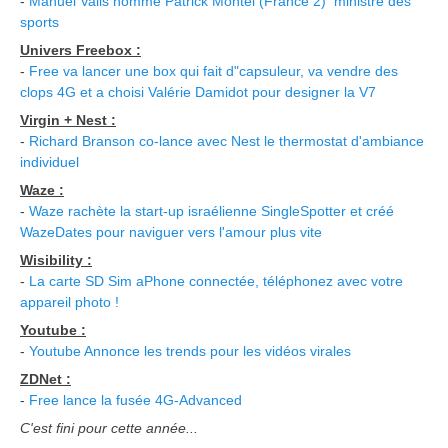
-
Manuel Valls nomme Patrick Montel (France 2) ministre des
sports
Univers Freebox :
-
Free va lancer une box qui fait d"capsuleur, va vendre des
clops 4G et a choisi Valérie Damidot pour designer la V7
Virgin + Nest :
-
Richard Branson co-lance avec Nest le thermostat d'ambiance
individuel
Waze :
-
Waze rachète la start-up israélienne SingleSpotter et créé
WazeDates pour naviguer vers l'amour plus vite
Wisibility :
-
La carte SD Sim aPhone connectée, téléphonez avec votre
appareil photo !
Youtube :
-
Youtube Annonce les trends pour les vidéos virales
ZDNet :
-
Free lance la fusée 4G-Advanced
C'est fini pour cette année...