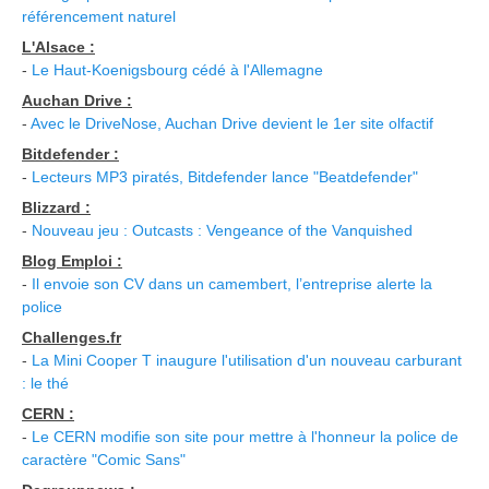
référencement naturel
L'Alsace :
-
Le Haut-Koenigsbourg cédé à l'Allemagne
Auchan Drive :
-
Avec le DriveNose, Auchan Drive devient le 1er site olfactif
Bitdefender :
-
Lecteurs MP3 piratés, Bitdefender lance "Beatdefender"
Blizzard :
-
Nouveau jeu : Outcasts : Vengeance of the Vanquished
Blog Emploi :
-
Il envoie son CV dans un camembert, l’entreprise alerte la
police
Challenges.fr
-
La Mini Cooper T inaugure l'utilisation d'un nouveau carburant
: le thé
CERN :
-
Le CERN modifie son site pour mettre à l'honneur la police de
caractère "Comic Sans"