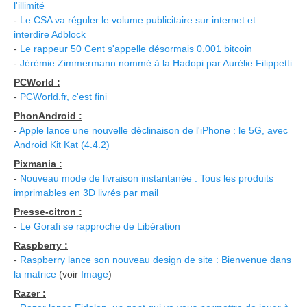
l'illimité
-
Le CSA va réguler le volume publicitaire sur internet et
interdire Adblock
-
Le rappeur 50 Cent s'appelle désormais 0.001 bitcoin
-
Jérémie Zimmermann nommé à la Hadopi par Aurélie Filippetti
PCWorld :
-
PCWorld.fr, c'est fini
PhonAndroid :
-
Apple lance une nouvelle déclinaison de l'iPhone : le 5G, avec
Android Kit Kat (4.4.2)
Pixmania :
-
Nouveau mode de livraison instantanée : Tous les produits
imprimables en 3D livrés par mail
Presse-citron :
-
Le Gorafi se rapproche de Libération
Raspberry :
-
Raspberry lance son nouveau design de site : Bienvenue dans
la matrice
(voir
Image
)
Razer :