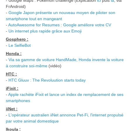
- Google Maps : Pokémon challenge (Explication
ici
puis
là
, via
FrAndroid)
-
Google Japon présente un nouveau moyen de piloter son
smartphone tout en mangeant
-
AutoAwesome for Resumes : Google améliore votre CV
-
Un internet plus rapide grâce aux Emoji
Gosphero :
-
Le SelfieBot
Honda :
-
Via sa gamme de voiture HandMade, Honda invente la voiture
à construire soi-même
(vidéo)
HTC :
-
HTC Gluuv : The Revoluution starts today
iFixit :
-
Apple rachète iFixit et lance un index de remplacement de ses
smartphones
iiNet :
-
L'opérateur australien iiNet annonce Pet-Fi, l'internet propulsé
par votre animal domestique
Ikoula :