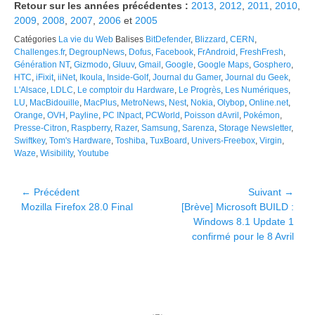
Retour sur les années précédentes :
2013
,
2012
,
2011
,
2010
,
2009
,
2008
,
2007
,
2006
et
2005
Catégories
La vie du Web
Balises
BitDefender
,
Blizzard
,
CERN
,
Challenges.fr
,
DegroupNews
,
Dofus
,
Facebook
,
FrAndroid
,
FreshFresh
,
Génération NT
,
Gizmodo
,
Gluuv
,
Gmail
,
Google
,
Google Maps
,
Gosphero
,
HTC
,
iFixit
,
iiNet
,
Ikoula
,
Inside-Golf
,
Journal du Gamer
,
Journal du Geek
,
L'Alsace
,
LDLC
,
Le comptoir du Hardware
,
Le Progrès
,
Les Numériques
,
LU
,
MacBidouille
,
MacPlus
,
MetroNews
,
Nest
,
Nokia
,
Olybop
,
Online.net
,
Orange
,
OVH
,
Payline
,
PC INpact
,
PCWorld
,
Poisson dAvril
,
Pokémon
,
Presse-Citron
,
Raspberry
,
Razer
,
Samsung
,
Sarenza
,
Storage Newsletter
,
Swiftkey
,
Tom's Hardware
,
Toshiba
,
TuxBoard
,
Univers-Freebox
,
Virgin
,
Waze
,
Wisibility
,
Youtube
Navigation
← Précédent
Suivant →
Article
Article
Mozilla Firefox 28.0 Final
[Brève] Microsoft BUILD :
de
précédent :
suivant :
Windows 8.1 Update 1
l’article
confirmé pour le 8 Avril