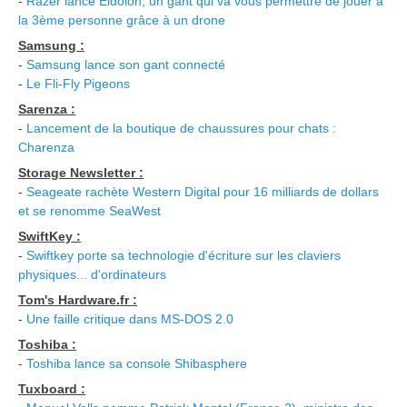
-
Razer lance Eidolon, un gant qui va vous permettre de jouer à
la 3ème personne grâce à un drone
Samsung :
-
Samsung lance son gant connecté
-
Le Fli-Fly Pigeons
Sarenza :
-
Lancement de la boutique de chaussures pour chats :
Charenza
Storage Newsletter :
-
Seageate rachète Western Digital pour 16 milliards de dollars
et se renomme SeaWest
SwiftKey :
-
Swiftkey porte sa technologie d'écriture sur les claviers
physiques... d'ordinateurs
Tom's Hardware.fr :
-
Une faille critique dans MS-DOS 2.0
Toshiba :
-
Toshiba lance sa console Shibasphere
Tuxboard :