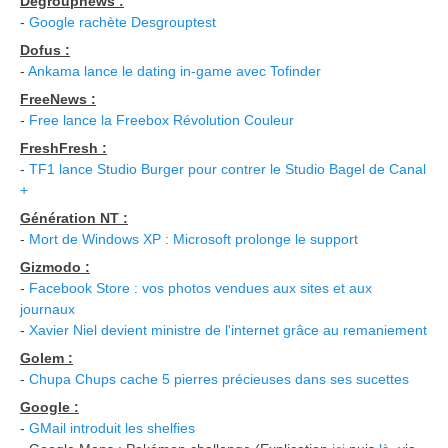
Degroupnews :
-
Google rachète Desgrouptest
Dofus :
-
Ankama lance le dating in-game avec Tofinder
FreeNews :
-
Free lance la Freebox Révolution Couleur
FreshFresh :
-
TF1 lance Studio Burger pour contrer le Studio Bagel de Canal
+
Génération NT :
-
Mort de Windows XP : Microsoft prolonge le support
Gizmodo :
-
Facebook Store : vos photos vendues aux sites et aux
journaux
-
Xavier Niel devient ministre de l'internet grâce au remaniement
Golem :
-
Chupa Chups cache 5 pierres précieuses dans ses sucettes
Google :
-
GMail introduit les shelfies