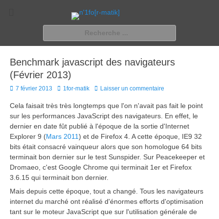
n'1fo[r-matik]
Pour les nymphos d'infos en info…
Rechercher :
Benchmark javascript des navigateurs
(Février 2013)
Posted
Author
7 février 2013
1for-matik
Laisser un commentaire
on
Cela faisait très très longtemps que l'on n'avait pas fait le point
sur les performances JavaScript des navigateurs. En effet, le
dernier en date fût publié à l'époque de la sortie d'Internet
Explorer 9 (
Mars 2011
) et de Firefox 4. A cette époque, IE9 32
bits était consacré vainqueur alors que son homologue 64 bits
terminait bon dernier sur le test Sunspider. Sur Peacekeeper et
Dromaeo, c'est Google Chrome qui terminait 1er et Firefox
3.6.15 qui terminait bon dernier.
Mais depuis cette époque, tout a changé. Tous les navigateurs
internet du marché ont réalisé d'énormes efforts d'optimisation
tant sur le moteur JavaScript que sur l'utilisation générale de