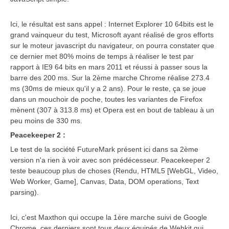
Ici, le résultat est sans appel : Internet Explorer 10 64bits est le
grand vainqueur du test, Microsoft ayant réalisé de gros efforts
sur le moteur javascript du navigateur, on pourra constater que
ce dernier met 80% moins de temps à réaliser le test par
rapport à IE9 64 bits en mars 2011 et réussi à passer sous la
barre des 200 ms. Sur la 2ème marche Chrome réalise 273.4
ms (30ms de mieux qu'il y a 2 ans). Pour le reste, ça se joue
dans un mouchoir de poche, toutes les variantes de Firefox
mènent (307 à 313.8 ms) et Opera est en bout de tableau à un
peu moins de 330 ms.
Peacekeeper 2 :
Le test de la société FutureMark présent ici dans sa 2ème
version n'a rien à voir avec son prédécesseur. Peacekeeper 2
teste beaucoup plus de choses (Rendu, HTML5 [WebGL, Video,
Web Worker, Game], Canvas, Data, DOM operations, Text
parsing).
Ici, c'est Maxthon qui occupe la 1ère marche suivi de Google
Chrome, ces derniers sont tous deux équipés de Webkit qui