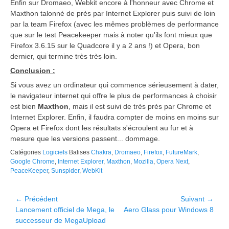
Enfin sur Dromaeo, Webkit encore à l'honneur avec Chrome et
Maxthon talonné de près par Internet Explorer puis suivi de loin
par la team Firefox (avec les mêmes problèmes de performance
que sur le test Peacekeeper mais à noter qu'ils font mieux que
Firefox 3.6.15 sur le Quadcore il y a 2 ans !) et Opera, bon
dernier, qui termine très très loin.
Conclusion :
Si vous avez un ordinateur qui commence sérieusement à dater,
le navigateur internet qui offre le plus de performances à choisir
est bien
Maxthon
, mais il est suivi de très près par Chrome et
Internet Explorer. Enfin, il faudra compter de moins en moins sur
Opera et Firefox dont les résultats s'écroulent au fur et à
mesure que les versions passent... dommage.
Catégories
Logiciels
Balises
Chakra
,
Dromaeo
,
Firefox
,
FutureMark
,
Google Chrome
,
Internet Explorer
,
Maxthon
,
Mozilla
,
Opera Next
,
PeaceKeeper
,
Sunspider
,
WebKit
Navigation
← Précédent
Suivant →
Article
Article
Lancement officiel de Mega, le
Aero Glass pour Windows 8
de
précédent :
suivant :
successeur de MegaUpload
l’article